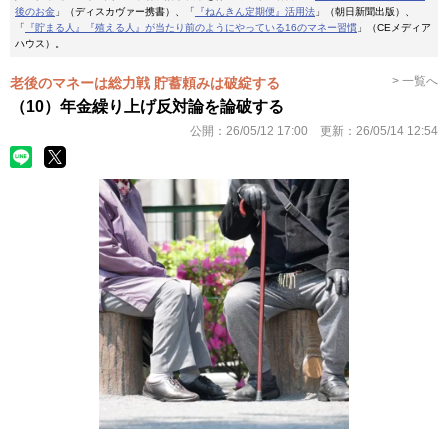
後のお金
」（ディスカヴァー携書）、「
『ねんきん定期便』活用法
」（朝日新聞出版）、
「
『貯まる人』『殖える人』が当たり前のようにやっている16のマネー習慣
」（CEメディア
ハウス）。
> 一覧へ
老後のマネーは総力戦 貯蓄頼みは破綻する
（10）年金繰り上げ反対論を論破する
公開：
26/05/12 17:00
更新：
26/05/14 12:54