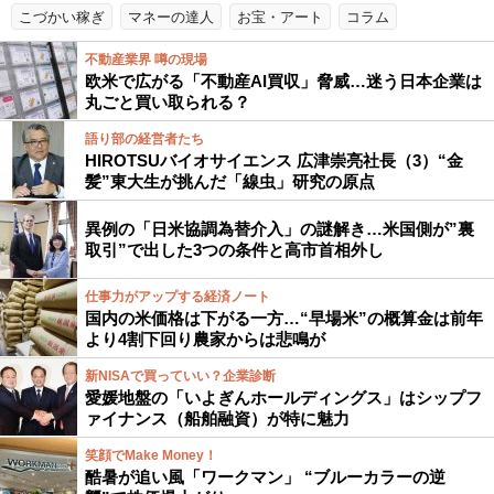
こづかい稼ぎ
マネーの達人
お宝・アート
コラム
不動産業界 噂の現場
欧米で広がる「不動産AI買収」脅威…迷う日本企業は
丸ごと買い取られる？
語り部の経営者たち
HIROTSUバイオサイエンス 広津崇亮社長（3）“金
髪”東大生が挑んだ「線虫」研究の原点
異例の「日米協調為替介入」の謎解き…米国側が”裏
取引”で出した3つの条件と高市首相外し
仕事力がアップする経済ノート
国内の米価格は下がる一方…“早場米”の概算金は前年
より4割下回り農家からは悲鳴が
新NISAで買っていい？企業診断
愛媛地盤の「いよぎんホールディングス」はシップフ
ァイナンス（船舶融資）が特に魅力
笑顔でMake Money！
酷暑が追い風「ワークマン」 “ブルーカラーの逆