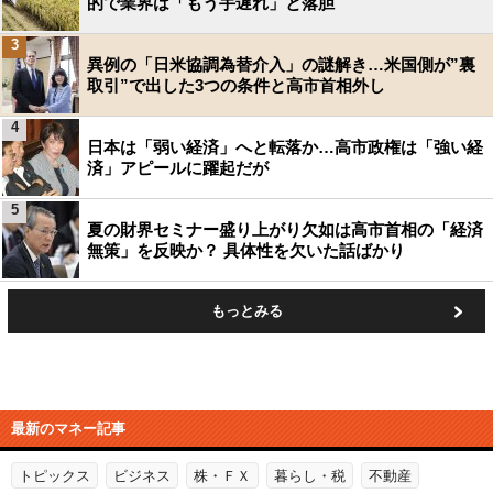
的で業界は「もう手遅れ」と落胆
3
異例の「日米協調為替介入」の謎解き…米国側が”裏
取引”で出した3つの条件と高市首相外し
4
日本は「弱い経済」へと転落か…高市政権は「強い経
済」アピールに躍起だが
5
夏の財界セミナー盛り上がり欠如は高市首相の「経済
無策」を反映か？ 具体性を欠いた話ばかり
もっとみる
最新のマネー記事
トピックス
ビジネス
株・ＦＸ
暮らし・税
不動産