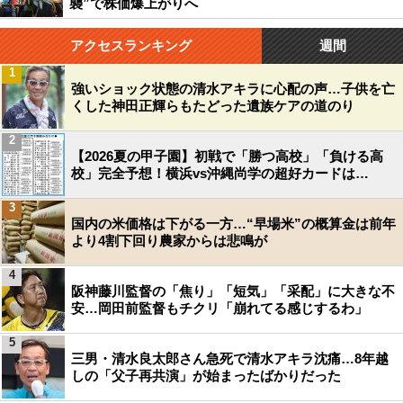
襲”で株価爆上がりへ
アクセスランキング
週間
1
強いショック状態の清水アキラに心配の声…子供を亡
くした神田正輝らもたどった遺族ケアの道のり
2
【2026夏の甲子園】初戦で「勝つ高校」「負ける高
校」完全予想！横浜vs沖縄尚学の超好カードは…
3
国内の米価格は下がる一方…“早場米”の概算金は前年
より4割下回り農家からは悲鳴が
4
阪神藤川監督の「焦り」「短気」「采配」に大きな不
安…岡田前監督もチクリ「崩れてる感じするわ」
5
三男・清水良太郎さん急死で清水アキラ沈痛…8年越
しの「父子再共演」が始まったばかりだった