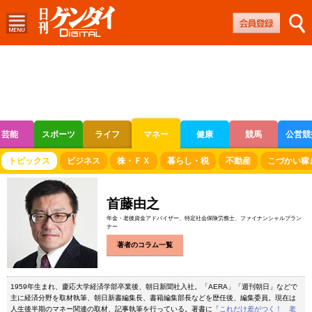
芸能
スポーツ
ライフ
マネー
健康
競馬
公営競
ボートレース
競輪
オートレース
トピックス
ビジネス
株・ＦＸ
暮らし・税
不動産
こづかい稼
首藤由之
年金・老後資金アドバイザー、特定社会保険労務士、ファイナンシャルプラン
ナー
著者のコラム一覧
1959年生まれ、慶応大学経済学部卒業後、朝日新聞社入社。「AERA」「週刊朝日」などで
主に経済分野を取材執筆、朝日新書編集長、書籍編集部長などを歴任後、編集委員。現在は
人生後半期のマネー関連の取材、記事執筆を行っている。著書に「
これだけ差がつく！ 老