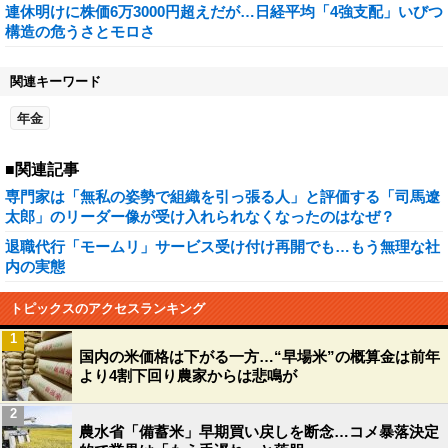
連休明けに株価6万3000円超えだが…日経平均「4強支配」いびつ
構造の危うさとモロさ
関連キーワード
年金
■関連記事
専門家は「無私の姿勢で組織を引っ張る人」と評価する「司馬遼
太郎」のリーダー像が受け入れられなくなったのはなぜ？
退職代行「モームリ」サービス受け付け再開でも…もう無理な社
内の実態
トピックスのアクセスランキング
1
国内の米価格は下がる一方…“早場米”の概算金は前年
より4割下回り農家からは悲鳴が
2
農水省「備蓄米」早期買い戻しを断念…コメ暴落決定