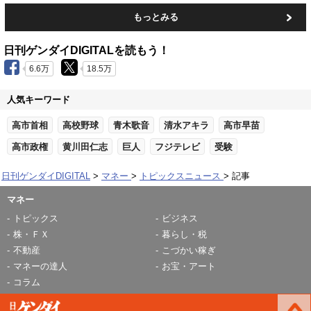
もっとみる
日刊ゲンダイDIGITALを読もう！
6.6万
18.5万
人気キーワード
高市首相
高校野球
青木歌音
清水アキラ
高市早苗
高市政権
黄川田仁志
巨人
フジテレビ
受験
日刊ゲンダイDIGITAL
マネー
トピックスニュース
記事
マネー
トピックス
ビジネス
株・ＦＸ
暮らし・税
不動産
こづかい稼ぎ
マネーの達人
お宝・アート
コラム