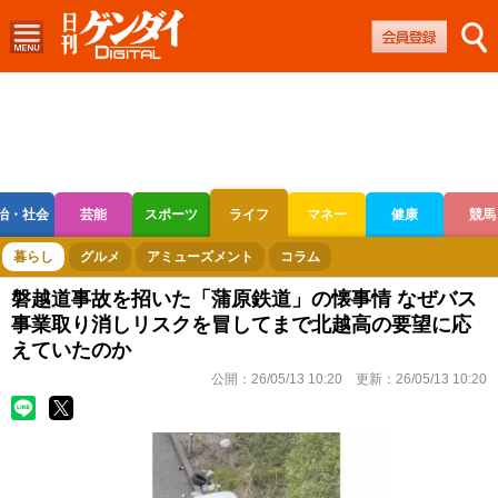
治・社会
芸能
スポーツ
ライフ
マネー
健康
競馬
ボートレース
競輪
オートレース
暮らし
グルメ
アミューズメント
コラム
磐越道事故を招いた「蒲原鉄道」の懐事情 なぜバス
事業取り消しリスクを冒してまで北越高の要望に応
えていたのか
公開：
26/05/13 10:20
更新：
26/05/13 10:20