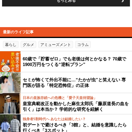
もっとみる
最新のライフ記事
暮らし
グルメ
アミューズメント
コラム
60歳で「貯蓄ゼロ」でも老後は何とかなる？ 70歳で
1900万円をつくる“逆転プラン”
セミが怖くて外出不能に…“たかが虫”と笑えない 専
門医が語る「特定恐怖症」の正体
日本の皇族存続への危機と「愛子天皇待望論」
皇室典範改正を動かした麻生太郎氏「藤原道長の血を
引く」は本当か？ 学術的な研究を紐解く
独身者5割時代へ あなたは結婚したい？
初デートで避けるべき「3館」と、結婚を意識したら
行くべき「3スポット」