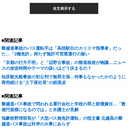
全文表示する
■関連記事
磐越道事故のバス運転手は「高校駅伝のカリスマ指導者」だっ
た…「2種免許」持たず無許可営業運行の疑い
「京都の行方不明」と「辺野古事故」の報道格差が物議…ニュー
スの放送時間やテーマの扱いはどう決まるの？
知床観光船事故の初公判で無罪主張…何事もなかったかのように
商売続ける“土下座社長”の鉄面皮
■関連記事
磐越道バス事故で問われる運行会社と学校の罪と賠償責任…「数
億円規模になるのでは」と弁護士が見解
強豪校野球部長が「大型バス無免許運転」の怪文書 北越高の磐
越道バス事故は対岸の火事にあらず