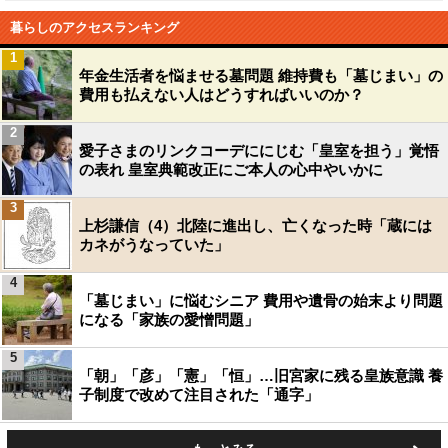
暮らしのアクセスランキング
1
年金生活者を悩ませる墓問題 維持費も「墓じまい」の
費用も払えない人はどうすればいいのか？
2
愛子さまのリンクコーデににじむ「皇室を担う」覚悟
の表れ 皇室典範改正にご本人の心中やいかに
3
上杉謙信（4）北陸に進出し、亡くなった時「蔵には
カネがうなっていた」
4
「墓じまい」に悩むシニア 費用や遺骨の始末より問題
になる「家族の愛憎問題」
5
「朝」「彦」「憲」「恒」…旧宮家に残る皇族意識 養
子制度で改めて注目された「通字」