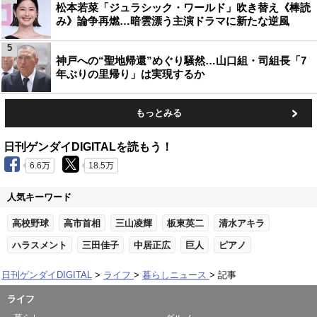
松本若菜「ジュラシック・ワールド」吹き替え《棒読
み》論争再燃…暗雲漂う主演ドラマに新たな逆風
5
神戸への“聖地帰還”めぐり騒然…山口組・司組長「7
年ぶりの里帰り」は実現するか
もっとみる
日刊ゲンダイDIGITALを読もう！
6.6万
18.5万
人気キーワード
高校野球
高市首相
三山凌輝
板東英二
清水アキラ
ハラスメント
三田佳子
中居正広
巨人
ピアノ
日刊ゲンダイDIGITAL
ライフ
暮らしニュース
記事
ライフ