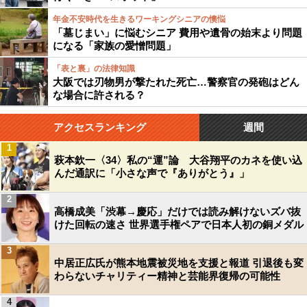
年金不安時代を生きるワーキングシニアの懊悩
「墓じまい」に悩むシニア 費用や遺骨の始末より問題
になる「家族の愛憎問題」
「表と裏」の法律知識
大阪では刃物男が撃たれた死亡…警察官の発砲はどん
な場合に許される？
アクセスランキング
週間
1
萩本欽一〈34〉私の“運”論 大谷翔平のカネを使い込
んだ通訳に「小さな声で『ありがとう』」
2
高橋成美「渋幕→慶応」だけでは読み解けないズバ抜
けた回転の速さ 世界選手権ペアで日本人初の銅メダル
3
中居正広氏が熊本地震被災地を支援と報道 引退後も変
わらないチャリティー精神と芸能界復帰の可能性
4