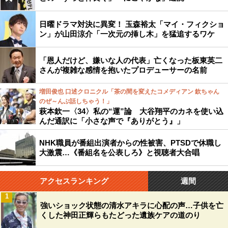
日曜ドラマ対決に異変！ 玉森裕太「マイ・フィクショ
ン」が山田涼介「一次元の挿し木」を猛追するワケ
「恩人だけど、嫌いな人の代表」亡くなった板東英二
さんが複雑な感情を抱いたプロデューサーの名前
増田俊也 口述クロニクル「茶の間を変えたコメディアン 欽ちゃん
のぜ～んぶ話しちゃう！」
萩本欽一〈34〉私の“運”論 大谷翔平のカネを使い込
んだ通訳に「小さな声で『ありがとう』」
NHK職員が番組出演者からの性被害、PTSDで休職し
大激震…《番組名を公表しろ》と視聴者大合唱
アクセスランキング
週間
1
強いショック状態の清水アキラに心配の声…子供を亡
くした神田正輝らもたどった遺族ケアの道のり