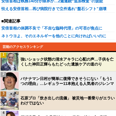
安倍首相は執務140分が限界か…2週連続“追加検査”の波紋
怯える安倍首相…再び病院行きで立件逃れ“盤石シフト”崩壊
■関連記事
安倍首相の体調不良で「不吉な臨時代理」の可否が焦点に
ネトウヨよ、そのエネルギーを他のことに向ければいいのに
芸能のアクセスランキング
1
強いショック状態の清水アキラに心配の声…子供を亡
くした神田正輝らもたどった遺族ケアの道のり
2
バナナマン日村が簡単に復帰できそうにない「もう1
つの理由」…レギュラー11本抱える人気者のジレンマ
3
石原プロ「炊き出しの流儀」 被災地一番乗りがエラい
わけではない
4