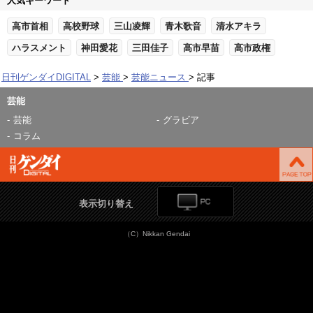
人気キーワード
高市首相
高校野球
三山凌輝
青木歌音
清水アキラ
ハラスメント
神田愛花
三田佳子
高市早苗
高市政権
日刊ゲンダイDIGITAL
芸能
芸能ニュース
記事
芸能
芸能
グラビア
コラム
表示切り替え
（C）Nikkan Gendai