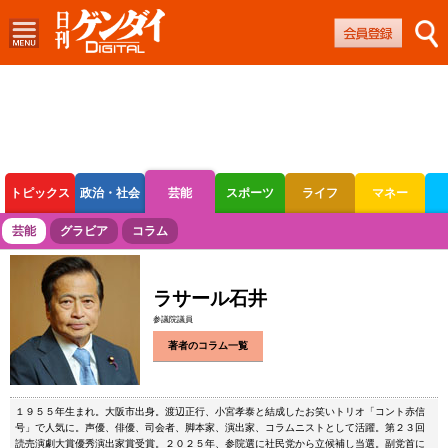
トピックス
政治・社会
芸能
スポーツ
ライフ
マネー
ボートレース
競輪
オートレース
芸能
グラビア
コラム
ラサール石井
参議院議員
著者のコラム一覧
１９５５年生まれ。大阪市出身。渡辺正行、小宮孝泰と結成したお笑いトリオ「コント赤信
号」で人気に。声優、俳優、司会者、脚本家、演出家、コラムニストとして活躍。第２３回
読売演劇大賞優秀演出家賞受賞。２０２５年、参院選に社民党から立候補し当選。副党首に