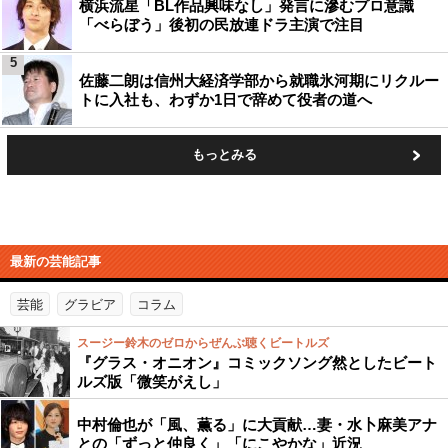
横浜流星「BL作品興味なし」発言に滲むプロ意識
「べらぼう」後初の民放連ドラ主演で注目
5
佐藤二朗は信州大経済学部から就職氷河期にリクルー
トに入社も、わずか1日で辞めて役者の道へ
もっとみる
最新の芸能記事
芸能
グラビア
コラム
スージー鈴木のゼロからぜんぶ聴くビートルズ
『グラス・オニオン』コミックソング然としたビート
ルズ版「微笑がえし」
中村倫也が「風、薫る」に大貢献…妻・水卜麻美アナ
との「ずっと仲良く」「にこやかな」近況