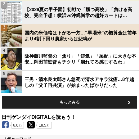
2
【2026夏の甲子園】初戦で「勝つ高校」「負ける高
校」完全予想！横浜vs沖縄尚学の超好カードは…
3
国内の米価格は下がる一方…“早場米”の概算金は前年
より4割下回り農家からは悲鳴が
4
阪神藤川監督の「焦り」「短気」「采配」に大きな不
安…岡田前監督もチクリ「崩れてる感じするわ」
5
三男・清水良太郎さん急死で清水アキラ沈痛…8年越
しの「父子再共演」が始まったばかりだった
もっとみる
日刊ゲンダイDIGITALを読もう！
6.6万
18.5万