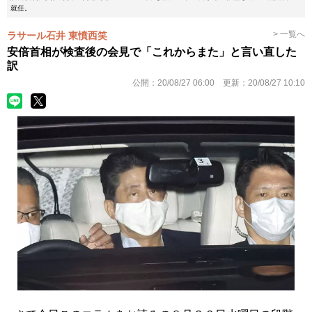
就任。
> 一覧へ
ラサール石井 東憤西笑
安倍首相が検査後の会見で「これからまた」と言い直した
訳
公開：
20/08/27 06:00
更新：
20/08/27 10:10