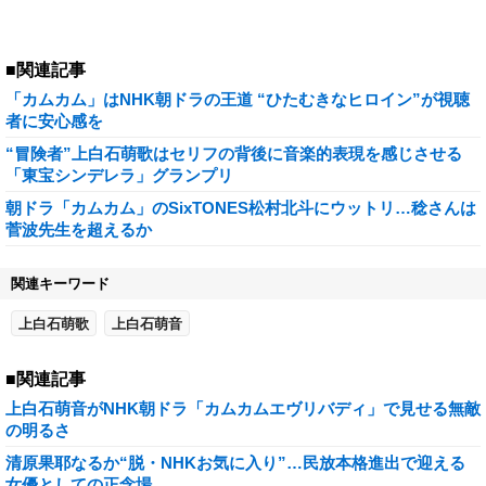
■関連記事
「カムカム」はNHK朝ドラの王道 “ひたむきなヒロイン”が視聴
者に安心感を
“冒険者”上白石萌歌はセリフの背後に音楽的表現を感じさせる
「東宝シンデレラ」グランプリ
朝ドラ「カムカム」のSixTONES松村北斗にウットリ…稔さんは
菅波先生を超えるか
関連キーワード
上白石萌歌
上白石萌音
■関連記事
上白石萌音がNHK朝ドラ「カムカムエヴリバディ」で見せる無敵
の明るさ
清原果耶なるか“脱・NHKお気に入り”…民放本格進出で迎える
女優としての正念場