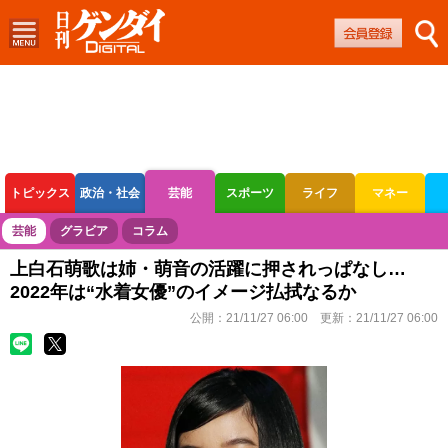
トピックス
政治・社会
芸能
スポーツ
ライフ
マネー
ボートレース
競輪
オートレース
芸能
グラビア
コラム
上白石萌歌は姉・萌音の活躍に押されっぱなし…
2022年は“水着女優”のイメージ払拭なるか
公開：
21/11/27 06:00
更新：
21/11/27 06:00