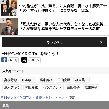
4
中村倫也が「風、薫る」に大貢献…妻・水卜麻美アナ
との「ずっと仲良く」「にこやかな」近況
5
「恩人だけど、嫌いな人の代表」亡くなった板東英二
さんが複雑な感情を抱いたプロデューサーの名前
もっとみる
日刊ゲンダイDIGITALを読もう！
6.6万
18.5万
人気キーワード
高校野球
萩本欽一
高市首相
三山凌輝
板東英二
清水アキラ
神田愛花
ハラスメント
三田佳子
広末涼子
日刊ゲンダイDIGITAL
芸能
芸能ニュース
記事
芸能