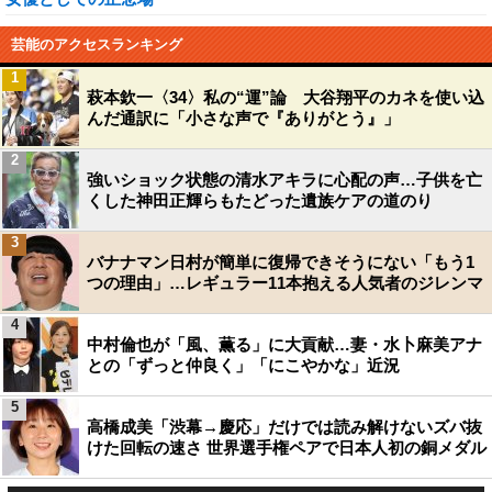
芸能のアクセスランキング
1
萩本欽一〈34〉私の“運”論 大谷翔平のカネを使い込
んだ通訳に「小さな声で『ありがとう』」
2
強いショック状態の清水アキラに心配の声…子供を亡
くした神田正輝らもたどった遺族ケアの道のり
3
バナナマン日村が簡単に復帰できそうにない「もう1
つの理由」…レギュラー11本抱える人気者のジレンマ
4
中村倫也が「風、薫る」に大貢献…妻・水卜麻美アナ
との「ずっと仲良く」「にこやかな」近況
5
高橋成美「渋幕→慶応」だけでは読み解けないズバ抜
けた回転の速さ 世界選手権ペアで日本人初の銅メダル