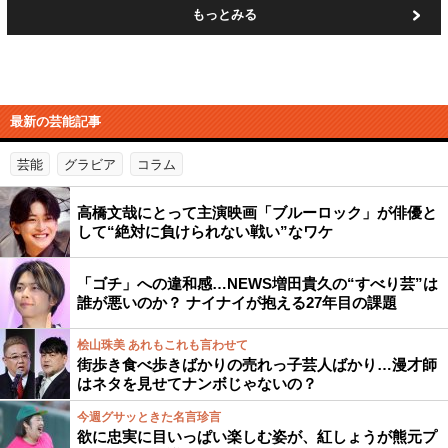
もっとみる
最新の芸能記事
芸能
グラビア
コラム
高橋文哉にとって主演映画「ブルーロック」が俳優と
して“絶対に負けられない戦い”なワケ
「ゴチ」への違和感…NEWS増田貴久の“すべり芸”は
誰が悪いのか？ ナイナイが抱える27年目の課題
桧山珠美 あれもこれも言わせて
街歩き食べ歩きばかりの売れっ子芸人ばかり…漫才師
はネタを見せてナンボじゃないの？
今週グサッときた名言珍言
欲に忠実に目いっぱい楽しむ姿が、紅しょうが熊元プ