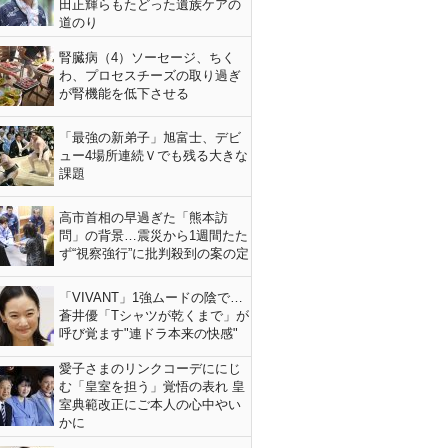
田正輝らもたどった遺族ケアの
道のり
腎臓病（4）ソーセージ、ちく
わ、プロセスチーズの取り過ぎ
が腎機能を低下させる
「最強の新弟子」旭富士、デビ
ュー4場所連続Ｖでも残る大きな
課題
高市首相の早過ぎた「熊本訪
問」の背景…震災から1週間たた
ず“視察強行”に批判殺到の案の定
「VIVANT」1強ムードの陰で…
蒼井優「Tシャツが乾くまで」が
呼び覚ます"連ドラ本来の快感"
愛子さまのリンクコーデににじ
む「皇室を担う」覚悟の表れ 皇
室典範改正にご本人の心中やい
かに