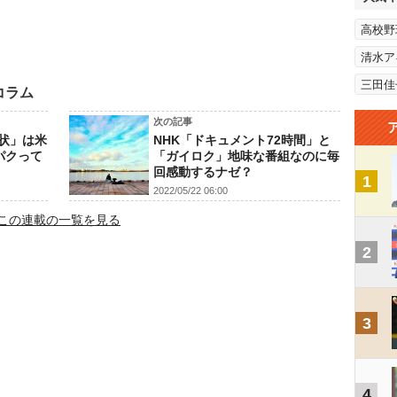
高校野
清水ア
三田佳
コラム
次の記事
状」は米
NHK「ドキュメント72時間」と
パクって
「ガイロク」地味な番組なのに毎
回感動するナゼ？
1
2022/05/22 06:00
この連載の一覧を見る
2
3
4