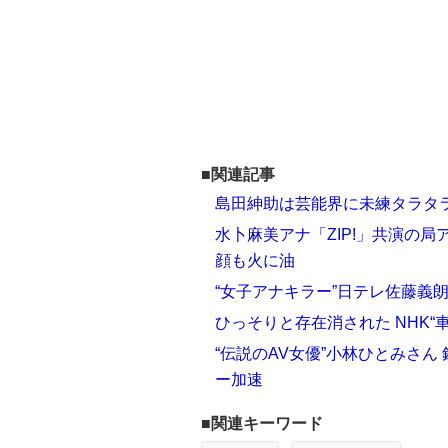
■関連記事
島田紳助は芸能界に未練タラタラ
水卜麻美アナ「ZIP!」共演の
顔も火に油
“女子アナキラー”日テレ佐藤義
ひっそりと存在消された NHK“
“伝説のAV女優”小林ひとみさ
ー加速
■関連キーワード