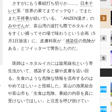
さすがにもう番組打ち切りか……。
日本テ
レビ
系「世界の果てまでイッテQ！」でまた
3
また
不祥事
が続いている。「ANZEN漫才」の
みやぞん
が、富山湾の波打ち際でホタルイカ
をすくい捕ってその場で味わうという企画（5
4
月1日放送）に、皮膚科医が「
感染症
の危険が
ある」とツイッターで警告したのだ。
5
医師は＜ホタルイカには旋尾線虫という寄
生虫がいて、感染すると腸や皮膚を這い回
る。生食のような危険な情報を流布するのは
やめてほしい＞と投稿した。富山の漁業組合
ナ
PR
や富山市も「生食は危険。番組の内容を真に
受けないでほしい」と注意を呼び掛けてい
PR