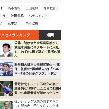
球
高市首相
三山凌輝
青木歌音
キラ
神田愛花
ハラスメント
子
萩本欽一
高市政権
アクセスランキング
週間
佐藤二朗は信州大経済学部から
就職氷河期にリクルートに入社
も、わずか1日で辞めて役者の道
へ
欧州初の日本人指揮官誕生へ 森
保一監督の“再就職先”は「ベル
ギー1部の日系クラブ」一択か
菅野智之トレード不成立の裏に
致命的な“前科”…ここまで11勝4
敗でも市場価値が低かったワケ
強いショック状態の清水アキラ
に心配の声…子供を亡くした神