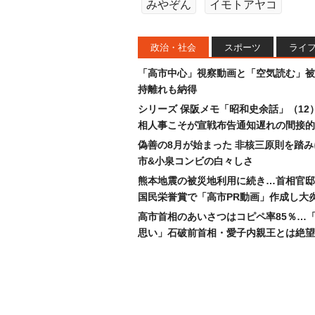
みやぞん
イモトアヤコ
政治・社会
スポーツ
ライ
「高市中心」視察動画と「空気読む」被
持離れも納得
シリーズ 保阪メモ「昭和史余話」（12
相人事こそが宣戦布告通知遅れの間接的
偽善の8月が始まった 非核三原則を踏
市&小泉コンビの白々しさ
熊本地震の被災地利用に続き…首相官邸
国民栄誉賞で「高市PR動画」作成し大
高市首相のあいさつはコピペ率85％…
思い」石破前首相・愛子内親王とは絶望