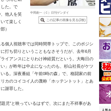
ました。で
中岡創一（Ｃ）日刊ゲンダイ
や、他人を笑
この記事の画像を見る(2枚)
ていて楽しく
幹部）
る個人視聴率では同時間帯トップで、このポジシ
に打ち切りということもなさそうだが、去年6月
プライアンスにとりわけ神経質だという。大晦日の
ない」が昨年は中止になったのも、杉山社長がケツ
いる。深夜番組「午前0時の森」で、格闘家の前
フリカのコイコイ人の蔑称「ホッテントット」とあ
ぐに謝罪した。
題児”と映っているはずで、次にまた不祥事があ
人気