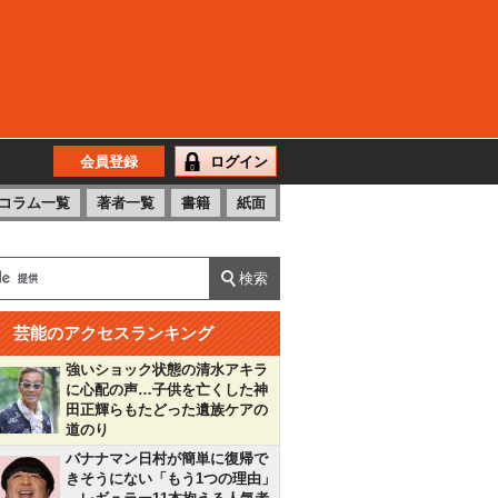
会員登録
ログイン
コラム一覧
著者一覧
書籍
紙面
芸能のアクセスランキング
強いショック状態の清水アキラ
に心配の声…子供を亡くした神
田正輝らもたどった遺族ケアの
道のり
バナナマン日村が簡単に復帰で
きそうにない「もう1つの理由」