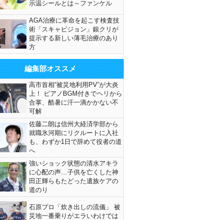
示温シールとは～ファンケル
AGA治療に革命を起こす検査技
術「スキャビジョン」銀クリが
提示する新しい薄毛治療のあり
方
編集部オススメ
高市首相“被災地利用PV”が大炎
上！ ピアノBGM付きでヘリから
合掌、酷暑に汗一滴かかない不
可解
佐藤二朗は信州大経済学部から
就職氷河期にリクルートに入社
も、わずか1日で辞めて役者の道
へ
強いショック状態の清水アキラ
に心配の声…子供を亡くした神
田正輝らもたどった遺族ケアの
道のり
石原プロ「炊き出しの流儀」 被
災地一番乗りがエラいわけでは