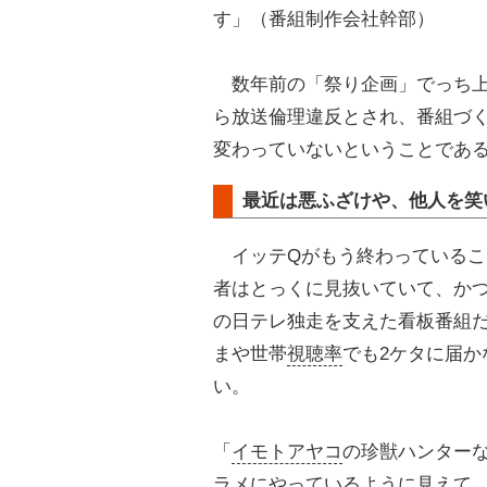
す」（番組制作会社幹部）
数年前の「祭り企画」でっち上
ら放送倫理違反とされ、番組づ
変わっていないということであ
最近は悪ふざけや、他人を笑
イッテQがもう終わっているこ
者はとっくに見抜いていて、か
の日テレ独走を支えた看板番組
まや世帯
視聴率
でも2ケタに届か
い。
「
イモトアヤコ
の珍獣ハンター
ラメにやっているように見えて