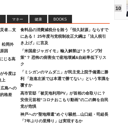
10
フ
マネー
健康
BOOKS
災者…支
食料品の消費減税分を賄う「恒久財源」ならすで
にある！ 25年度与党税制改正大綱は「法人税引
き上げ」に言及
）松岡外
原因
「米国産ジャガイモ」輸入解禁は“トランプ対
策”？ 恐怖の病害虫で産地壊滅&自給率低下リス
みにじる高
ク
「ミシガンのマムダニ」が民主党上院予備選に勝
が今度は
利 「急進左派では本選で勝てない」という常識を
炎上
覆すか
「広島への
高市官邸「被災地利用PV」が首相の命取りに？
的格差
安倍元首相“コロナおこもり動画”の二の舞を自民
党が危惧
神戸への“聖地帰還”めぐり騒然…山口組・司組長
「7年ぶりの里帰り」は実現するか