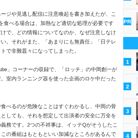
ージや見逃し配信に注意喚起を書き加えたが、こ
PR
を食べる場合は、加熱など適切な処理が必要です
だけで、どの情報についてなのか、なぜ注意しなけ
ない。それがまた、「あまりにも無責任」「日テレ
ットで非難囂々になってしまった。
1
ube」コーナーの収録で、「ロッチ」の中岡創一が
だ。室内ランニング器を使った企画のロケ中だった
2
で食べるのが危険なことはすぐわかるし、中岡の骨
3
たとしても、それを想定して出演者の安全に万全を
義務です。2つの不祥事は、イッテQがそうしたこ
、この番組はもともといい加減なところがあるんで
4