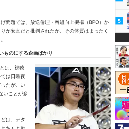
5
げ問題では、放送倫理・番組向上機構（BPO）か
くりが安直だと批判されたが、その体質はまったく
る。
いものにする企画ばかり
とは、視聴
つては日曜夜
だったが、い
ないことが多
などは、デタ
、きちんと動