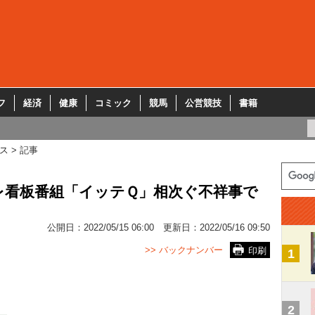
フ
経済
健康
コミック
競馬
公営競技
書籍
ス
記事
レ看板番組「イッテＱ」相次ぐ不祥事で
公開日：
2022/05/15 06:00
更新日：
2022/05/16 09:50
>> バックナンバー
印刷
1
2