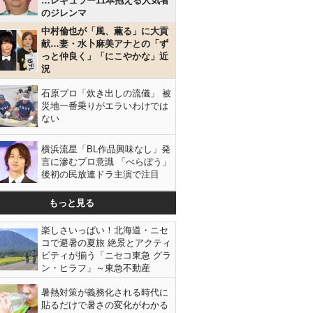
…レギュラー11本抱える人気者
のジレンマ
中村倫也が「風、薫る」に大貢
献…妻・水卜麻美アナとの「ず
っと仲良く」「にこやかな」近
況
石原プロ「炊き出しの流儀」 被
災地一番乗りがエラいわけでは
ない
横浜流星「BL作品興味なし」発
言に滲むプロ意識 「べらぼう」
後初の民放連ドラ主演で注目
もっと見る
楽しさいっぱい！北海道・ニセ
コで避暑の夏旅 絶景とアクティ
ビティが揃う「ニセコ東急 グラ
ン・ヒラフ」～東急不動産
暑熱対策が義務化される時代に
貼るだけで暑さの変化がわかる