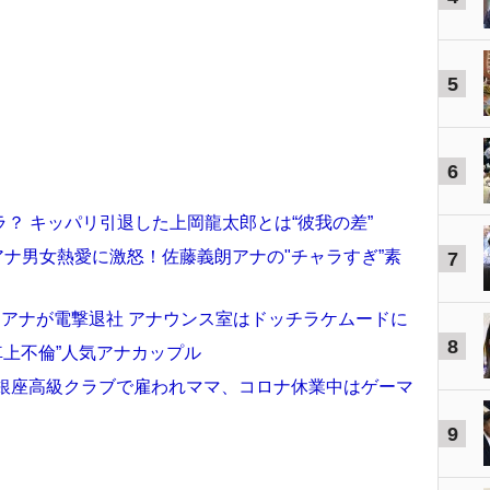
5
6
？ キッパリ引退した上岡龍太郎とは“彼我の差”
局アナ男女熱愛に激怒！佐藤義朗アナの"チャラすぎ”素
7
朗アナが電撃退社 アナウンス室はドッチラケムードに
8
車上不倫”人気アナカップル
ん 銀座高級クラブで雇われママ、コロナ休業中はゲーマ
9