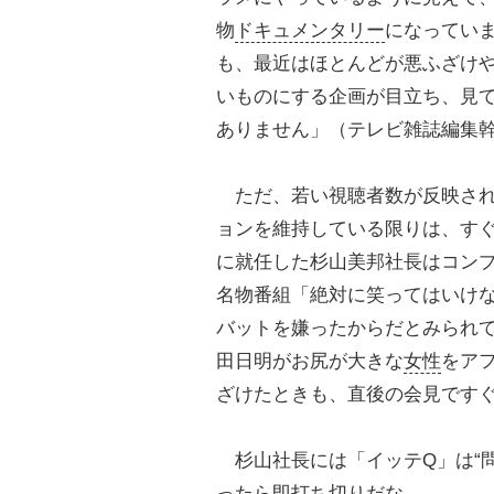
物
ドキュメンタリー
になってい
も、最近はほとんどが悪ふざけ
いものにする企画が目立ち、見
ありません」（テレビ雑誌編集
ただ、若い視聴者数が反映され
ョンを維持している限りは、すぐ
に就任した杉山美邦社長はコン
名物番組「絶対に笑ってはいけ
バットを嫌ったからだとみられて
田日明がお尻が大きな
女性
をア
ざけたときも、直後の会見です
杉山社長には「イッテQ」は“問
ったら即打ち切りだな。