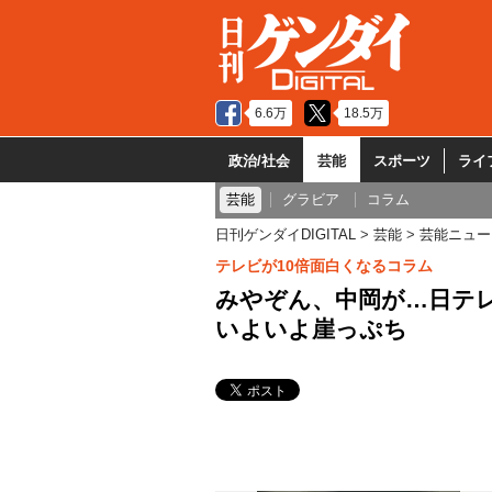
6.6万
18.5万
政治/社会
芸能
スポーツ
ライ
芸能
グラビア
コラム
日刊ゲンダイDIGITAL
芸能
芸能ニュー
テレビが10倍面白くなるコラム
みやぞん、中岡が…日テ
いよいよ崖っぷち