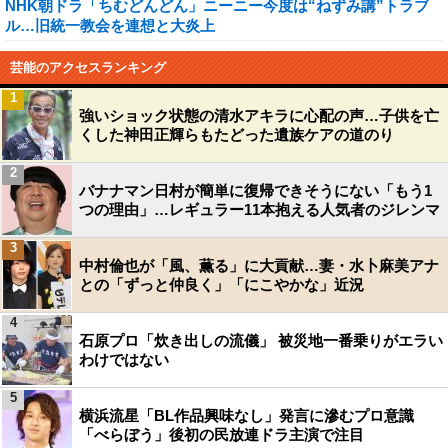
NHK朝ドラ「ちむどんどん」ニーニー今度は“ねずみ講”トラブ
ル…旧統一教会を連想と大炎上
芸能のアクセスランキング
1
強いショック状態の清水アキラに心配の声…子供を亡
くした神田正輝らもたどった遺族ケアの道のり
2
バナナマン日村が簡単に復帰できそうにない「もう1
つの理由」…レギュラー11本抱える人気者のジレンマ
3
中村倫也が「風、薫る」に大貢献…妻・水卜麻美アナ
との「ずっと仲良く」「にこやかな」近況
4
石原プロ「炊き出しの流儀」 被災地一番乗りがエラい
わけではない
5
横浜流星「BL作品興味なし」発言に滲むプロ意識
「べらぼう」後初の民放連ドラ主演で注目