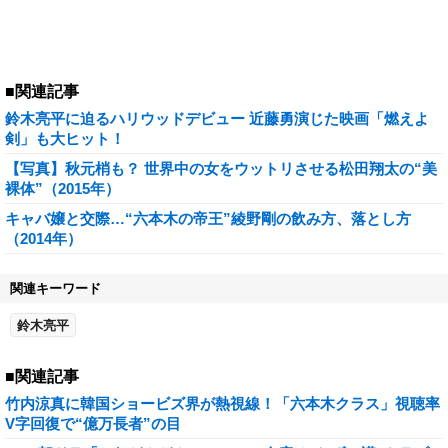
■関連記事
鈴木亮平に迫るハリウッドデビュー 近藤勇演じた映画「燃えよ
剣」も大ヒット！
【写真】秋元梢も？ 世界中の女をウットリさせる松田翔太の“美
裸体”（2015年）
キャバ嬢と交際…“六本木の帝王”綾野剛の飲み方、落とし方
（2014年）
関連キーワード
鈴木亮平
■関連記事
竹内涼真に韓国ショービズ界が熱視線！「六本木クラス」視聴率
V字回復で“億万長者”の目