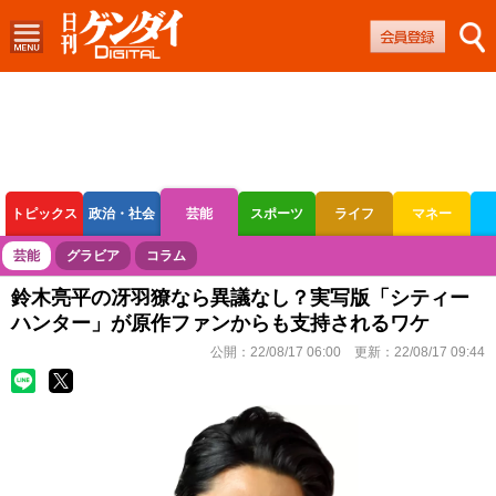
トピックス
政治・社会
芸能
スポーツ
ライフ
マネー
ボートレース
競輪
オートレース
芸能
グラビア
コラム
鈴木亮平の冴羽獠なら異議なし？実写版「シティー
ハンター」が原作ファンからも支持されるワケ
公開：
22/08/17 06:00
更新：
22/08/17 09:44