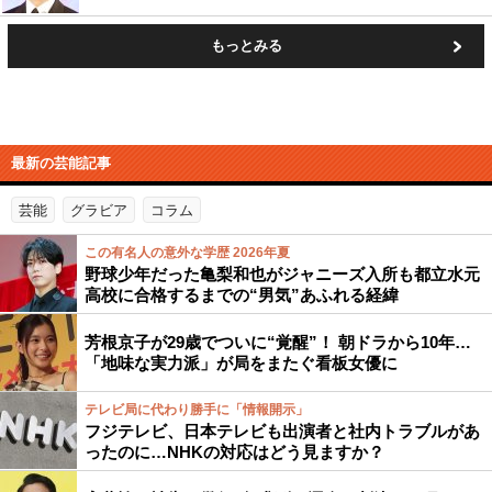
もっとみる
最新の芸能記事
芸能
グラビア
コラム
この有名人の意外な学歴 2026年夏
野球少年だった亀梨和也がジャニーズ入所も都立水元
高校に合格するまでの“男気”あふれる経緯
芳根京子が29歳でついに“覚醒”！ 朝ドラから10年…
「地味な実力派」が局をまたぐ看板女優に
テレビ局に代わり勝手に「情報開示」
フジテレビ、日本テレビも出演者と社内トラブルがあ
ったのに…NHKの対応はどう見ますか？