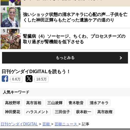
4
強いショック状態の清水アキラに心配の声…子供を亡
くした神田正輝らもたどった遺族ケアの道のり
5
腎臓病（4）ソーセージ、ちくわ、プロセスチーズの
取り過ぎが腎機能を低下させる
もっとみる
日刊ゲンダイDIGITALを読もう！
6.6万
18.5万
人気キーワード
高校野球
高市首相
三山凌輝
青木歌音
清水アキラ
神田愛花
ハラスメント
三田佳子
萩本欽一
高市政権
日刊ゲンダイDIGITAL
芸能
芸能ニュース
記事