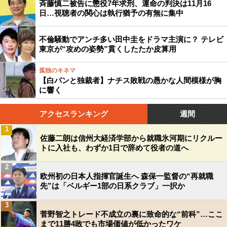
斉藤慎二被告に懲役7年求刑、運命の判決は11月16
日…視聴者の関心は執行猶予の有無に集中
不倫騒動でアンチ多い田中圭をドラマ主演に？ テレビ
東京が“攻めの姿勢”貫くしたたか皮算用
孤独のキネマ
【白パンと独裁者】ナチス敗戦の愚かな人間模様が胸
に響く
アクセスランキング
週間
1
佐藤二朗は信州大経済学部から就職氷河期にリクルー
トに入社も、わずか1日で辞めて役者の道へ
2
欧州初の日本人指揮官誕生へ 森保一監督の“再就職
先”は「ベルギー1部の日系クラブ」一択か
3
菅野智之トレード不成立の裏に致命的な“前科”…ここ
まで11勝4敗でも市場価値が低かったワケ