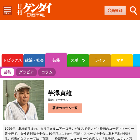
トピックス
政治・社会
芸能
スポーツ
ライフ
マネー
ボートレース
競輪
オートレース
芸能
グラビア
コラム
芋澤貞雄
芸能ジャーナリスト
著者のコラム一覧
1956年、北海道生まれ。カリフォルニア州ロサンゼルスでテレビ・映画のコーディネーター
業を経て、女性週刊誌を中心に30年以上にわたり芸能・スポーツを中心に取材活動を続け
る。代表的なスクープは「直撃！ 松田聖子、ニューヨークの恋人」「眞子妃、エジンバラ