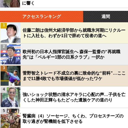
に響く
アクセスランキング
週間
1
佐藤二朗は信州大経済学部から就職氷河期にリクルー
トに入社も、わずか1日で辞めて役者の道へ
2
欧州初の日本人指揮官誕生へ 森保一監督の“再就職
先”は「ベルギー1部の日系クラブ」一択か
3
菅野智之トレード不成立の裏に致命的な“前科”…ここ
まで11勝4敗でも市場価値が低かったワケ
4
強いショック状態の清水アキラに心配の声…子供を亡
くした神田正輝らもたどった遺族ケアの道のり
5
腎臓病（4）ソーセージ、ちくわ、プロセスチーズの
取り過ぎが腎機能を低下させる