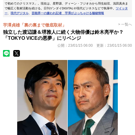
で初めてのクリスマス」。現在は、星野源、ディーン・フジオカから羽生結弦、浅田真央ま
で幅広く取材活動を続ける。日刊ゲンダイDIGITALや現代ビジネスなどで執筆中。
ツイッタ
ー
、
現代デジタル
、
芸能界一の嫌われ記者 芋澤がぶっちゃける極秘情報
> 一覧へ
芋澤貞雄「裏の裏まで徹底取材」
独立した渡辺謙＆堺雅人に続く大物俳優は鈴木亮平か？
「TOKYO VICEの悪夢」にリベンジ
公開：
23/01/15 06:00
更新：
23/01/15 06:00