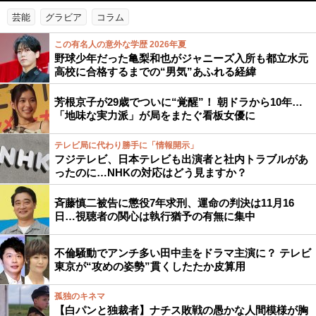
芸能
グラビア
コラム
この有名人の意外な学歴 2026年夏
野球少年だった亀梨和也がジャニーズ入所も都立水元
高校に合格するまでの“男気”あふれる経緯
芳根京子が29歳でついに“覚醒”！ 朝ドラから10年…
「地味な実力派」が局をまたぐ看板女優に
テレビ局に代わり勝手に「情報開示」
フジテレビ、日本テレビも出演者と社内トラブルがあ
ったのに…NHKの対応はどう見ますか？
斉藤慎二被告に懲役7年求刑、運命の判決は11月16
日…視聴者の関心は執行猶予の有無に集中
不倫騒動でアンチ多い田中圭をドラマ主演に？ テレビ
東京が“攻めの姿勢”貫くしたたか皮算用
孤独のキネマ
【白パンと独裁者】ナチス敗戦の愚かな人間模様が胸