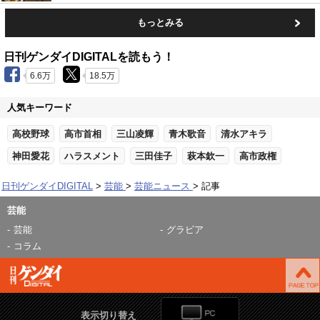
もっとみる
日刊ゲンダイDIGITALを読もう！
6.6万
18.5万
人気キーワード
高校野球
高市首相
三山凌輝
青木歌音
清水アキラ
神田愛花
ハラスメント
三田佳子
萩本欽一
高市政権
日刊ゲンダイDIGITAL
芸能
芸能ニュース
記事
芸能
芸能
グラビア
コラム
表示切り替え