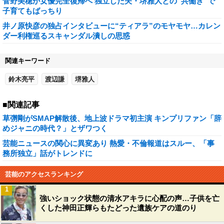
菅野美穂が女優完全復帰へ 独立した夫・堺雅人との“共働き”で
子育てもばっちり
井ノ原快彦の独占インタビューに“ティアラ”のモヤモヤ…カレン
ダー利権巡るスキャンダル潰しの思惑
関連キーワード
鈴木亮平
渡辺謙
堺雅人
■関連記事
草彅剛がSMAP解散後、地上波ドラマ初主演 キンプリファン「辞
めジャニの時代？」とザワつく
芸能ニュースの関心に異変あり 熱愛・不倫報道はスルー、「事
務所独立」話がトレンドに
芸能のアクセスランキング
1
強いショック状態の清水アキラに心配の声…子供を亡
くした神田正輝らもたどった遺族ケアの道のり