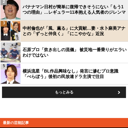
2
バナナマン日村が簡単に復帰できそうにない「もう1
つの理由」…レギュラー11本抱える人気者のジレンマ
3
中村倫也が「風、薫る」に大貢献…妻・水卜麻美アナ
との「ずっと仲良く」「にこやかな」近況
4
石原プロ「炊き出しの流儀」 被災地一番乗りがエラい
わけではない
5
横浜流星「BL作品興味なし」発言に滲むプロ意識
「べらぼう」後初の民放連ドラ主演で注目
もっとみる
最新の芸能記事