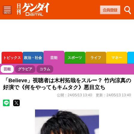
トピックス
政治・社会
芸能
スポーツ
ライフ
マネー
ボートレース
競輪
オートレース
芸能
グラビア
コラム
「Believe」視聴者は木村拓哉をスルー？ 竹内涼真の
好演で《何をやってもキムタク》悪目立ち
公開：
24/05/13 13:40
更新：
24/05/13 13:40