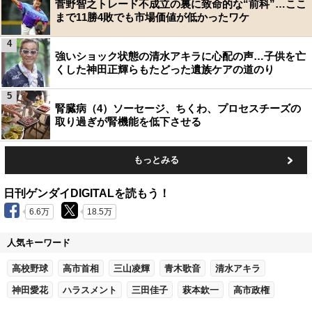
菅野智之トレード不成立の裏に致命的な“前科”…ここ
まで11勝4敗でも市場価値が低かったワケ
4
強いショック状態の清水アキラに心配の声…子供を亡
くした神田正輝らもたどった遺族ケアの道のり
5
腎臓病（4）ソーセージ、ちくわ、プロセスチーズの
取り過ぎが腎機能を低下させる
もっとみる
日刊ゲンダイDIGITALを読もう！
6.6万
18.5万
人気キーワード
高校野球
高市首相
三山凌輝
青木歌音
清水アキラ
神田愛花
ハラスメント
三田佳子
萩本欽一
高市政権