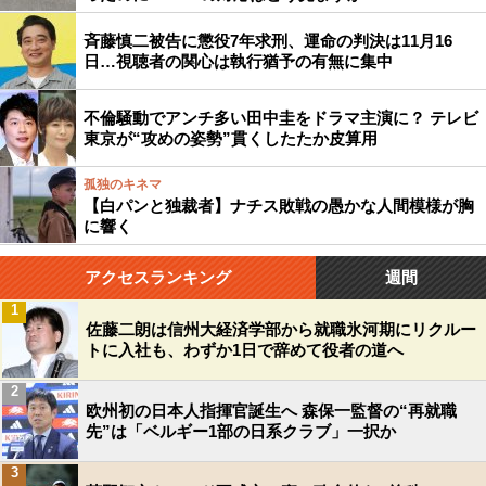
斉藤慎二被告に懲役7年求刑、運命の判決は11月16
日…視聴者の関心は執行猶予の有無に集中
不倫騒動でアンチ多い田中圭をドラマ主演に？ テレビ
東京が“攻めの姿勢”貫くしたたか皮算用
孤独のキネマ
【白パンと独裁者】ナチス敗戦の愚かな人間模様が胸
に響く
アクセスランキング
週間
1
佐藤二朗は信州大経済学部から就職氷河期にリクルー
トに入社も、わずか1日で辞めて役者の道へ
2
欧州初の日本人指揮官誕生へ 森保一監督の“再就職
先”は「ベルギー1部の日系クラブ」一択か
3