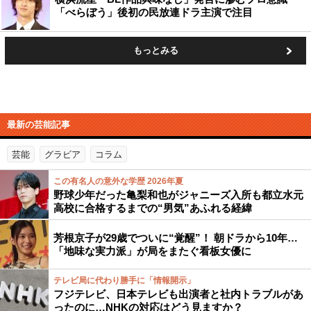
「べらぼう」後初の民放連ドラ主演で注目
もっとみる
最新の芸能記事
芸能
グラビア
コラム
この有名人の意外な学歴 2026年夏
野球少年だった亀梨和也がジャニーズ入所も都立水元
高校に合格するまでの“男気”あふれる経緯
芳根京子が29歳でついに“覚醒”！ 朝ドラから10年…
「地味な実力派」が局をまたぐ看板女優に
テレビ局に代わり勝手に「情報開示」
フジテレビ、日本テレビも出演者と社内トラブルがあ
ったのに…NHKの対応はどう見ますか？