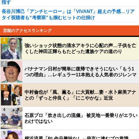
指す
長谷川博己「アンチヒーロー」は「VIVANT」超えの予感…リア
タイ視聴者も“考察班”も掴むヒットの仕掛け
芸能のアクセスランキング
1
強いショック状態の清水アキラに心配の声…子供を亡
くした神田正輝らもたどった遺族ケアの道のり
2
バナナマン日村が簡単に復帰できそうにない「もう1
つの理由」…レギュラー11本抱える人気者のジレンマ
3
中村倫也が「風、薫る」に大貢献…妻・水卜麻美アナ
との「ずっと仲良く」「にこやかな」近況
4
石原プロ「炊き出しの流儀」 被災地一番乗りがエラい
わけではない
5
横浜流星「BL作品興味なし」発言に滲むプロ意識