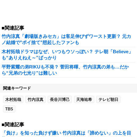
■関連記事
竹内涼真「劇場版きみセカ」は客足伸びずワースト更新？ 元カ
ノ結婚で"ポイ捨て"想起したファンも
木村拓哉ドラマはなぜ、いつもウソっぽい？ テレ朝「Believe」
も“ありえねえ～”ばっかり
平野紫耀の弟RIKUも不発？ 菅田将暉、竹内涼真の弟も…だか
ら“兄弟の七光り”は難しい
関連キーワード
木村拓哉
竹内涼真
長谷川博己
天海祐希
テレビ朝日
TBS
■関連記事
「負け」を知った負けず嫌い 竹内涼真は「諦めない」の上を目