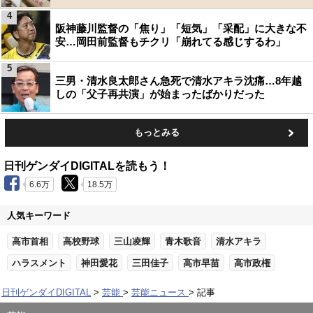
4
阪神藤川監督の「焦り」「短気」「采配」に大きな不
安…岡田前監督もチクリ「崩れてる感じするわ」
5
三男・清水良太郎さん急死で清水アキラ沈痛…8年越
しの「父子再共演」が始まったばかりだった
もっとみる
日刊ゲンダイDIGITALを読もう！
6.6万
18.5万
人気キーワード
高市首相
高校野球
三山凌輝
青木歌音
清水アキラ
ハラスメント
神田愛花
三田佳子
高市早苗
高市政権
日刊ゲンダイDIGITAL
芸能
芸能ニュース
記事