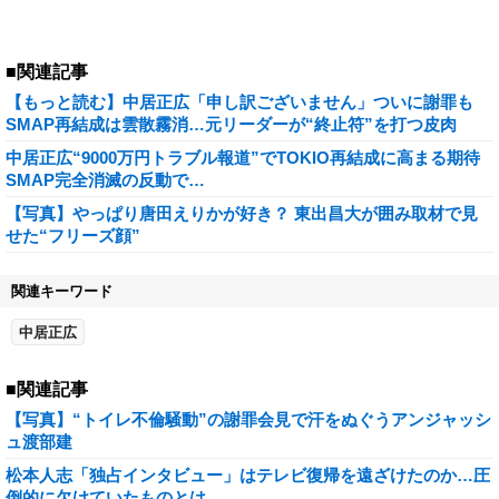
■関連記事
【もっと読む】中居正広「申し訳ございません」ついに謝罪も
SMAP再結成は雲散霧消…元リーダーが“終止符”を打つ皮肉
中居正広“9000万円トラブル報道”でTOKIO再結成に高まる期待
SMAP完全消滅の反動で…
【写真】やっぱり唐田えりかが好き？ 東出昌大が囲み取材で見
せた“フリーズ顔”
関連キーワード
中居正広
■関連記事
【写真】“トイレ不倫騒動”の謝罪会見で汗をぬぐうアンジャッシ
ュ渡部建
松本人志「独占インタビュー」はテレビ復帰を遠ざけたのか…圧
倒的に欠けていたものとは