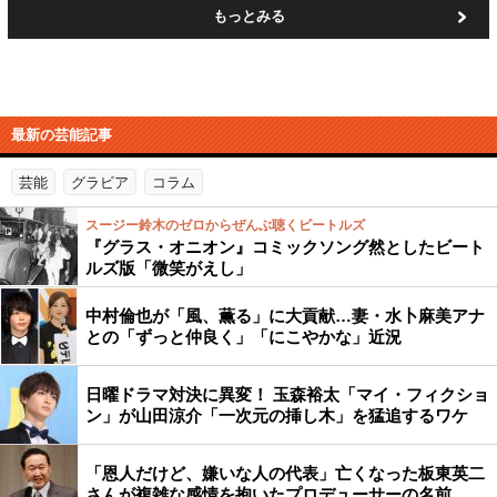
もっとみる
最新の芸能記事
芸能
グラビア
コラム
スージー鈴木のゼロからぜんぶ聴くビートルズ
『グラス・オニオン』コミックソング然としたビート
ルズ版「微笑がえし」
中村倫也が「風、薫る」に大貢献…妻・水卜麻美アナ
との「ずっと仲良く」「にこやかな」近況
日曜ドラマ対決に異変！ 玉森裕太「マイ・フィクショ
ン」が山田涼介「一次元の挿し木」を猛追するワケ
「恩人だけど、嫌いな人の代表」亡くなった板東英二
さんが複雑な感情を抱いたプロデューサーの名前