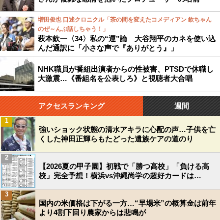
増田俊也 口述クロニクル「茶の間を変えたコメディアン 欽ちゃん
のぜ～んぶ話しちゃう！」
萩本欽一〈34〉私の“運”論 大谷翔平のカネを使い込
んだ通訳に「小さな声で『ありがとう』」
NHK職員が番組出演者からの性被害、PTSDで休職し
大激震…《番組名を公表しろ》と視聴者大合唱
アクセスランキング
週間
1
強いショック状態の清水アキラに心配の声…子供を亡
くした神田正輝らもたどった遺族ケアの道のり
2
【2026夏の甲子園】初戦で「勝つ高校」「負ける高
校」完全予想！横浜vs沖縄尚学の超好カードは…
3
国内の米価格は下がる一方…“早場米”の概算金は前年
より4割下回り農家からは悲鳴が