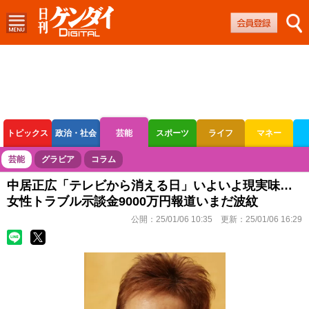
トピックス
政治・社会
芸能
スポーツ
ライフ
マネー
ボートレース
競輪
オートレース
芸能
グラビア
コラム
中居正広「テレビから消える日」いよいよ現実味…
女性トラブル示談金9000万円報道いまだ波紋
公開：
25/01/06 10:35
更新：
25/01/06 16:29