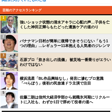
芸能のアクセスランキング
1
強いショック状態の清水アキラに心配の声…子供を亡
くした神田正輝らもたどった遺族ケアの道のり
2
バナナマン日村が簡単に復帰できそうにない「もう1
つの理由」…レギュラー11本抱える人気者のジレンマ
3
石原プロ「炊き出しの流儀」 被災地一番乗りがエラい
わけではない
4
横浜流星「BL作品興味なし」発言に滲むプロ意識
「べらぼう」後初の民放連ドラ主演で注目
5
佐藤二朗は信州大経済学部から就職氷河期にリクルー
トに入社も、わずか1日で辞めて役者の道へ