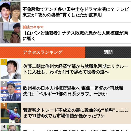
不倫騒動でアンチ多い田中圭をドラマ主演に？ テレビ
東京が“攻めの姿勢”貫くしたたか皮算用
孤独のキネマ
【白パンと独裁者】ナチス敗戦の愚かな人間模様が胸
に響く
アクセスランキング
週間
1
佐藤二朗は信州大経済学部から就職氷河期にリクルー
トに入社も、わずか1日で辞めて役者の道へ
2
欧州初の日本人指揮官誕生へ 森保一監督の“再就職
先”は「ベルギー1部の日系クラブ」一択か
3
菅野智之トレード不成立の裏に致命的な“前科”…ここ
まで11勝4敗でも市場価値が低かったワケ
4