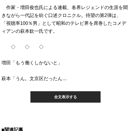
作家・増田俊也氏による連載、各界レジェンドの生涯を聞
きながら一代記を紡ぐ口述クロニクル。待望の第2弾は、
「視聴率100％男」として昭和のテレビ界を席巻したコメデ
ィアンの萩本欽一氏です。
◇ ◇ ◇
増田「もう働くしかないと」
萩本「うん。文京区だったん…
全文表示する
■関連記事