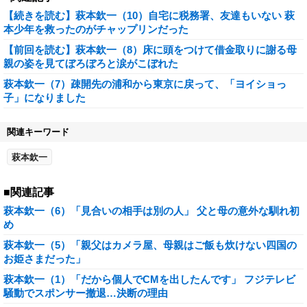
【続きを読む】萩本欽一（10）自宅に税務署、友達もいない 萩
本少年を救ったのがチャップリンだった
【前回を読む】萩本欽一（8）床に頭をつけて借金取りに謝る母
親の姿を見てぼろぼろと涙がこぼれた
萩本欽一（7）疎開先の浦和から東京に戻って、「ヨイショっ
子」になりました
関連キーワード
萩本欽一
■関連記事
萩本欽一（6）「見合いの相手は別の人」 父と母の意外な馴れ初
め
萩本欽一（5）「親父はカメラ屋、母親はご飯も炊けない四国の
お姫さまだった」
萩本欽一（1）「だから個人でCMを出したんです」 フジテレビ
騒動でスポンサー撤退…決断の理由