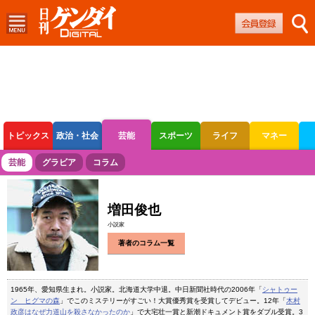
トピックス
政治・社会
芸能
スポーツ
ライフ
マネー
ボートレース
競輪
オートレース
芸能
グラビア
コラム
増田俊也
小説家
著者のコラム一覧
1965年、愛知県生まれ。小説家。北海道大学中退。中日新聞社時代の2006年「
シャトゥー
ン ヒグマの森
」でこのミステリーがすごい！大賞優秀賞を受賞してデビュー。12年「
木村
政彦はなぜ力道山を殺さなかったのか
」で大宅壮一賞と新潮ドキュメント賞をダブル受賞。3