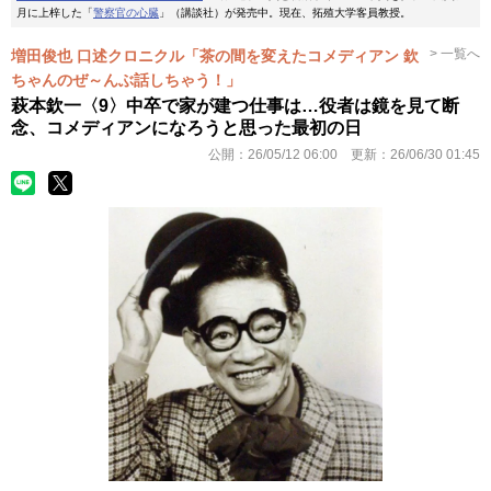
月に上梓した「
警察官の心臓
」（講談社）が発売中。現在、拓殖大学客員教授。
> 一覧へ
増田俊也 口述クロニクル「茶の間を変えたコメディアン 欽
ちゃんのぜ～んぶ話しちゃう！」
萩本欽一〈9〉中卒で家が建つ仕事は…役者は鏡を見て断
念、コメディアンになろうと思った最初の日
公開：
26/05/12 06:00
更新：
26/06/30 01:45