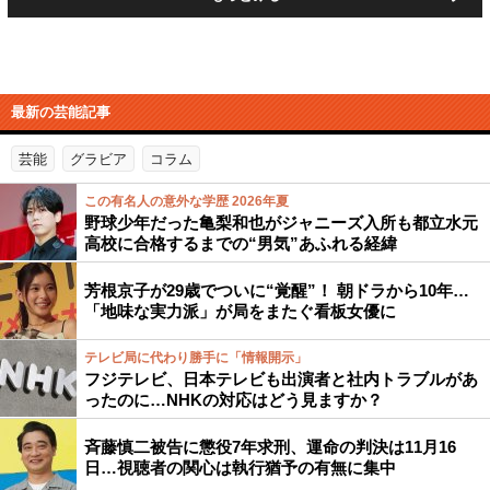
最新の芸能記事
芸能
グラビア
コラム
この有名人の意外な学歴 2026年夏
野球少年だった亀梨和也がジャニーズ入所も都立水元
高校に合格するまでの“男気”あふれる経緯
芳根京子が29歳でついに“覚醒”！ 朝ドラから10年…
「地味な実力派」が局をまたぐ看板女優に
テレビ局に代わり勝手に「情報開示」
フジテレビ、日本テレビも出演者と社内トラブルがあ
ったのに…NHKの対応はどう見ますか？
斉藤慎二被告に懲役7年求刑、運命の判決は11月16
日…視聴者の関心は執行猶予の有無に集中