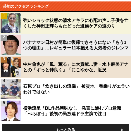
芸能のアクセスランキング
1
強いショック状態の清水アキラに心配の声…子供を亡
くした神田正輝らもたどった遺族ケアの道のり
2
バナナマン日村が簡単に復帰できそうにない「もう1
つの理由」…レギュラー11本抱える人気者のジレンマ
3
中村倫也が「風、薫る」に大貢献…妻・水卜麻美アナ
との「ずっと仲良く」「にこやかな」近況
4
石原プロ「炊き出しの流儀」 被災地一番乗りがエラい
わけではない
5
横浜流星「BL作品興味なし」発言に滲むプロ意識
「べらぼう」後初の民放連ドラ主演で注目
もっとみる