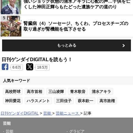
強いショック状態の清水アキラに心配の声…子供を亡
くした神田正輝らもたどった遺族ケアの道のり
5
腎臓病（4）ソーセージ、ちくわ、プロセスチーズの
取り過ぎが腎機能を低下させる
もっとみる
日刊ゲンダイDIGITALを読もう！
6.6万
18.5万
人気キーワード
高校野球
高市首相
三山凌輝
青木歌音
清水アキラ
神田愛花
ハラスメント
三田佳子
萩本欽一
高市政権
日刊ゲンダイDIGITAL
芸能
芸能ニュース
記事
芸能
芸能
グラビア