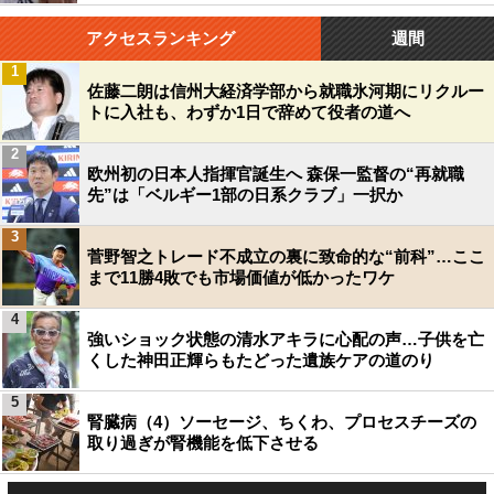
アクセスランキング
週間
1
佐藤二朗は信州大経済学部から就職氷河期にリクルー
トに入社も、わずか1日で辞めて役者の道へ
2
欧州初の日本人指揮官誕生へ 森保一監督の“再就職
先”は「ベルギー1部の日系クラブ」一択か
3
菅野智之トレード不成立の裏に致命的な“前科”…ここ
まで11勝4敗でも市場価値が低かったワケ
4
強いショック状態の清水アキラに心配の声…子供を亡
くした神田正輝らもたどった遺族ケアの道のり
5
腎臓病（4）ソーセージ、ちくわ、プロセスチーズの
取り過ぎが腎機能を低下させる