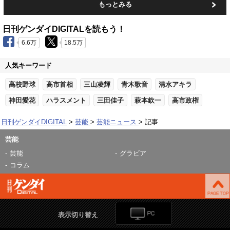
もっとみる
日刊ゲンダイDIGITALを読もう！
6.6万
18.5万
人気キーワード
高校野球
高市首相
三山凌輝
青木歌音
清水アキラ
神田愛花
ハラスメント
三田佳子
萩本欽一
高市政権
日刊ゲンダイDIGITAL
芸能
芸能ニュース
記事
芸能
芸能
グラビア
コラム
表示切り替え