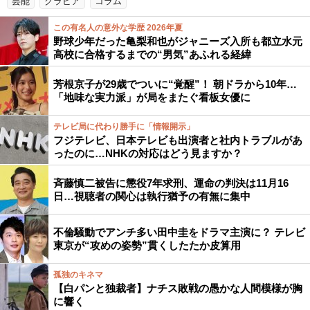
芸能
グラビア
コラム
この有名人の意外な学歴 2026年夏
野球少年だった亀梨和也がジャニーズ入所も都立水元
高校に合格するまでの“男気”あふれる経緯
芳根京子が29歳でついに“覚醒”！ 朝ドラから10年…
「地味な実力派」が局をまたぐ看板女優に
テレビ局に代わり勝手に「情報開示」
フジテレビ、日本テレビも出演者と社内トラブルがあ
ったのに…NHKの対応はどう見ますか？
斉藤慎二被告に懲役7年求刑、運命の判決は11月16
日…視聴者の関心は執行猶予の有無に集中
不倫騒動でアンチ多い田中圭をドラマ主演に？ テレビ
東京が“攻めの姿勢”貫くしたたか皮算用
孤独のキネマ
【白パンと独裁者】ナチス敗戦の愚かな人間模様が胸
に響く