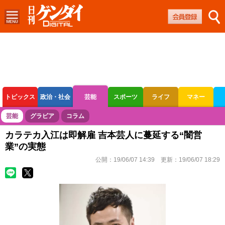
トピックス
政治・社会
芸能
スポーツ
ライフ
マネー
ボートレース
競輪
オートレース
芸能
グラビア
コラム
カラテカ入江は即解雇 吉本芸人に蔓延する“闇営
業”の実態
公開：
19/06/07 14:39
更新：
19/06/07 18:29