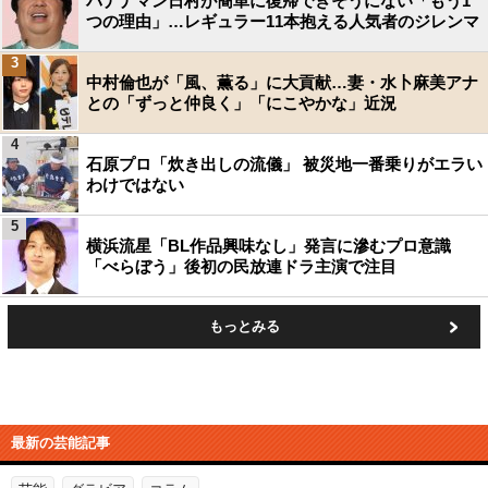
バナナマン日村が簡単に復帰できそうにない「もう1
つの理由」…レギュラー11本抱える人気者のジレンマ
3
中村倫也が「風、薫る」に大貢献…妻・水卜麻美アナ
との「ずっと仲良く」「にこやかな」近況
4
石原プロ「炊き出しの流儀」 被災地一番乗りがエラい
わけではない
5
横浜流星「BL作品興味なし」発言に滲むプロ意識
「べらぼう」後初の民放連ドラ主演で注目
もっとみる
最新の芸能記事