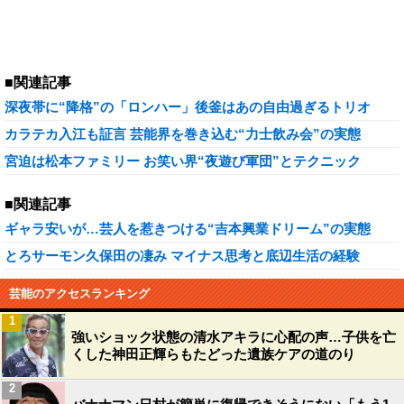
■関連記事
深夜帯に“降格”の「ロンハー」後釜はあの自由過ぎるトリオ
カラテカ入江も証言 芸能界を巻き込む“力士飲み会”の実態
宮迫は松本ファミリー お笑い界“夜遊び軍団”とテクニック
■関連記事
ギャラ安いが…芸人を惹きつける“吉本興業ドリーム”の実態
とろサーモン久保田の凄み マイナス思考と底辺生活の経験
芸能のアクセスランキング
1
強いショック状態の清水アキラに心配の声…子供を亡
くした神田正輝らもたどった遺族ケアの道のり
2