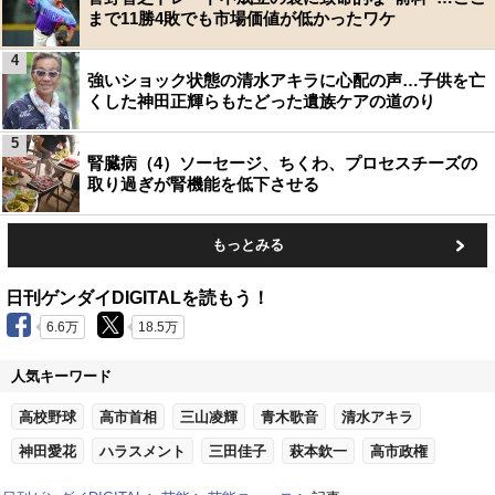
まで11勝4敗でも市場価値が低かったワケ
4
強いショック状態の清水アキラに心配の声…子供を亡
くした神田正輝らもたどった遺族ケアの道のり
5
腎臓病（4）ソーセージ、ちくわ、プロセスチーズの
取り過ぎが腎機能を低下させる
もっとみる
日刊ゲンダイDIGITALを読もう！
6.6万
18.5万
人気キーワード
高校野球
高市首相
三山凌輝
青木歌音
清水アキラ
神田愛花
ハラスメント
三田佳子
萩本欽一
高市政権