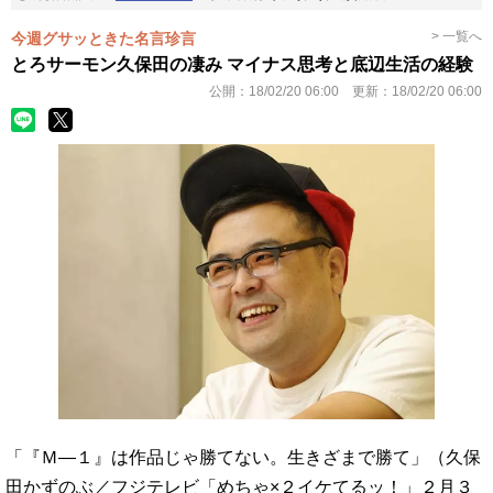
> 一覧へ
今週グサッときた名言珍言
とろサーモン久保田の凄み マイナス思考と底辺生活の経験
公開：
18/02/20 06:00
更新：
18/02/20 06:00
「『Ｍ―１』は作品じゃ勝てない。生きざまで勝て」（久保
田かずのぶ／フジテレビ「めちゃ×２イケてるッ！」２月３