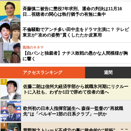
斉藤慎二被告に懲役7年求刑、運命の判決は11月16
日…視聴者の関心は執行猶予の有無に集中
不倫騒動でアンチ多い田中圭をドラマ主演に？ テレビ
東京が“攻めの姿勢”貫くしたたか皮算用
孤独のキネマ
【白パンと独裁者】ナチス敗戦の愚かな人間模様が胸
に響く
アクセスランキング
週間
1
佐藤二朗は信州大経済学部から就職氷河期にリクルー
トに入社も、わずか1日で辞めて役者の道へ
2
欧州初の日本人指揮官誕生へ 森保一監督の“再就職
先”は「ベルギー1部の日系クラブ」一択か
3
菅野智之トレード不成立の裏に致命的な“前科”…ここ