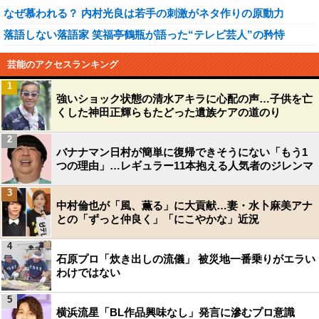
なぜ慕われる？ 内村光良は若手の刺激がネタ作りの原動力
落語しない落語家 笑福亭鶴瓶が語った“テレビ芸人”の矜恃
芸能のアクセスランキング
1
強いショック状態の清水アキラに心配の声…子供を亡
くした神田正輝らもたどった遺族ケアの道のり
2
バナナマン日村が簡単に復帰できそうにない「もう1
つの理由」…レギュラー11本抱える人気者のジレンマ
3
中村倫也が「風、薫る」に大貢献…妻・水卜麻美アナ
との「ずっと仲良く」「にこやかな」近況
4
石原プロ「炊き出しの流儀」 被災地一番乗りがエラい
わけではない
5
横浜流星「BL作品興味なし」発言に滲むプロ意識