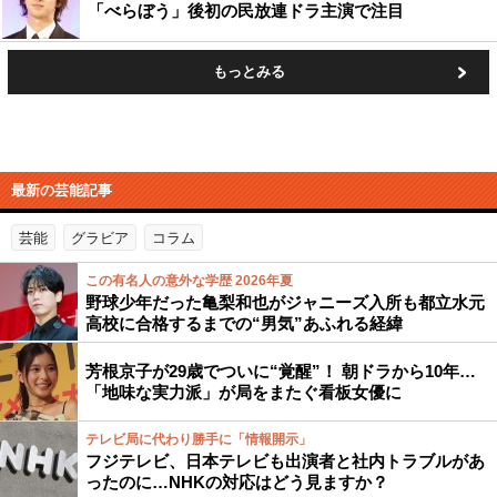
「べらぼう」後初の民放連ドラ主演で注目
もっとみる
最新の芸能記事
芸能
グラビア
コラム
この有名人の意外な学歴 2026年夏
野球少年だった亀梨和也がジャニーズ入所も都立水元
高校に合格するまでの“男気”あふれる経緯
芳根京子が29歳でついに“覚醒”！ 朝ドラから10年…
「地味な実力派」が局をまたぐ看板女優に
テレビ局に代わり勝手に「情報開示」
フジテレビ、日本テレビも出演者と社内トラブルがあ
ったのに…NHKの対応はどう見ますか？