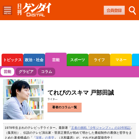
トピックス
政治・社会
芸能
スポーツ
ライフ
マネー
ボートレース
競輪
オートレース
芸能
グラビア
コラム
てれびのスキマ 戸部田誠
ライタ―
著者のコラム一覧
1978年生まれのテレビっ子ライター。最新著「
王者の挑戦『少年ジャンプ＋』の10年戦記
」
（集英社）、伝説のテレビ演出家・菅原正豊氏が初めて明かした番組制作の裏側と哲学をま
とめた著者構成の「
『深夜』の美学
」（大和書房）が、それぞれ絶賛発売中！