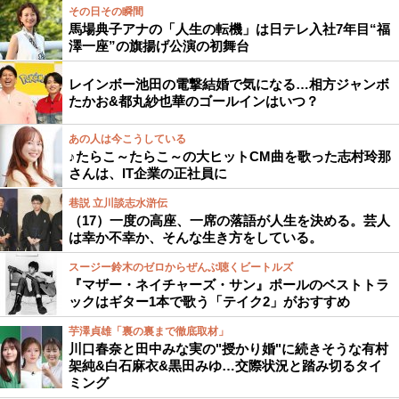
その日その瞬間
馬場典子アナの「人生の転機」は日テレ入社7年目“福
澤一座”の旗揚げ公演の初舞台
レインボー池田の電撃結婚で気になる…相方ジャンボ
たかお&都丸紗也華のゴールインはいつ？
あの人は今こうしている
♪たらこ～たらこ～の大ヒットCM曲を歌った志村玲那
さんは、IT企業の正社員に
巷説 立川談志水滸伝
（17）一度の高座、一席の落語が人生を決める。芸人
は幸か不幸か、そんな生き方をしている。
スージー鈴木のゼロからぜんぶ聴くビートルズ
『マザー・ネイチャーズ・サン』ポールのベストトラ
ックはギター1本で歌う「テイク2」がおすすめ
芋澤貞雄「裏の裏まで徹底取材」
川口春奈と田中みな実の"授かり婚"に続きそうな有村
架純&白石麻衣&黒田みゆ…交際状況と踏み切るタイ
ミング