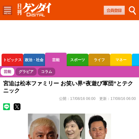
トピックス
政治・社会
芸能
スポーツ
ライフ
マネー
ボートレース
競輪
オートレース
芸能
グラビア
コラム
宮迫は松本ファミリー お笑い界“夜遊び軍団”とテク
ニック
公開：
17/08/16 06:00
更新：
17/08/16 06:00