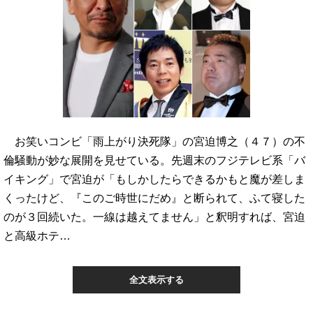
お笑いコンビ「雨上がり決死隊」の宮迫博之（４７）の不
倫騒動が妙な展開を見せている。先週末のフジテレビ系「バ
イキング」で宮迫が「もしかしたらできるかもと魔が差しま
くったけど、『このご時世にだめ』と断られて、ふて寝した
のが３回続いた。一線は越えてません」と釈明すれば、宮迫
と高級ホテ…
全文表示する