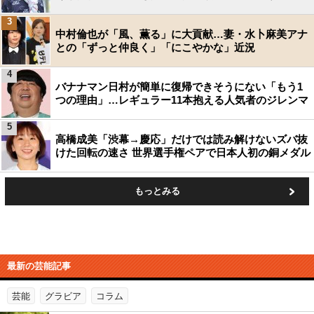
3
中村倫也が「風、薫る」に大貢献…妻・水卜麻美アナ
との「ずっと仲良く」「にこやかな」近況
4
バナナマン日村が簡単に復帰できそうにない「もう1
つの理由」…レギュラー11本抱える人気者のジレンマ
5
高橋成美「渋幕→慶応」だけでは読み解けないズバ抜
けた回転の速さ 世界選手権ペアで日本人初の銅メダル
もっとみる
最新の芸能記事
芸能
グラビア
コラム