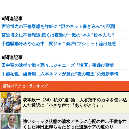
■関連記事
宮迫博之の不倫疑惑を詳細に “謎のネット書き込み”が話題
宮迫博之に不倫報道 続くは夜遊び一派の“本丸”松本人志？
手越騒動冷めやらぬ中…関ジャニ錦戸に2ショット流出疑惑
■関連記事
田中聖の逮捕で戦々恐々…ジャニーズ「港区」夜遊び事情
手越祐也、綾野剛…六本木ママが見た“夜の覇王”の最新事情
芸能のアクセスランキング
1
萩本欽一〈34〉私の“運”論 大谷翔平のカネを使い込
んだ通訳に「小さな声で『ありがとう』」
2
強いショック状態の清水アキラに心配の声…子供を亡
くした神田正輝らもたどった遺族ケアの道のり