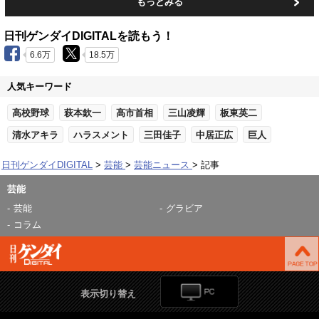
もっとみる
日刊ゲンダイDIGITALを読もう！
6.6万
18.5万
人気キーワード
高校野球
萩本欽一
高市首相
三山凌輝
板東英二
清水アキラ
ハラスメント
三田佳子
中居正広
巨人
日刊ゲンダイDIGITAL
芸能
芸能ニュース
記事
芸能
芸能
グラビア
コラム
表示切り替え