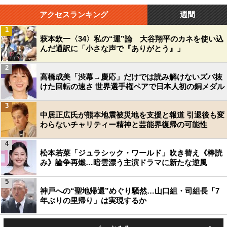
アクセスランキング
週間
1
萩本欽一〈34〉私の“運”論 大谷翔平のカネを使い込
んだ通訳に「小さな声で『ありがとう』」
2
高橋成美「渋幕→慶応」だけでは読み解けないズバ抜
けた回転の速さ 世界選手権ペアで日本人初の銅メダル
3
中居正広氏が熊本地震被災地を支援と報道 引退後も変
わらないチャリティー精神と芸能界復帰の可能性
4
松本若菜「ジュラシック・ワールド」吹き替え《棒読
み》論争再燃…暗雲漂う主演ドラマに新たな逆風
5
神戸への“聖地帰還”めぐり騒然…山口組・司組長「7
年ぶりの里帰り」は実現するか