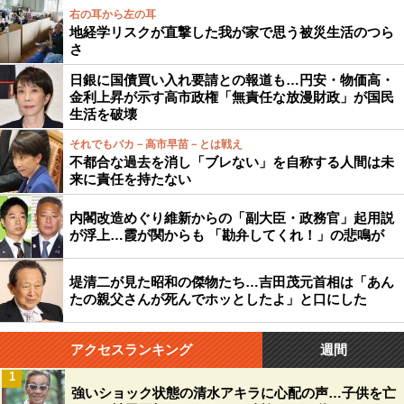
右の耳から左の耳
地経学リスクが直撃した我が家で思う被災生活のつら
さ
日銀に国債買い入れ要請との報道も…円安・物価高・
金利上昇が示す高市政権「無責任な放漫財政」が国民
生活を破壊
それでもバカ－高市早苗－とは戦え
不都合な過去を消し「ブレない」を自称する人間は未
来に責任を持たない
内閣改造めぐり維新からの「副大臣・政務官」起用説
が浮上…霞が関からも 「勘弁してくれ！」の悲鳴が
堤清二が見た昭和の傑物たち…吉田茂元首相は「あん
たの親父さんが死んでホッとしたよ」と口にした
アクセスランキング
週間
1
強いショック状態の清水アキラに心配の声…子供を亡