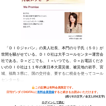
「ＤＩＯジャパン」の美人社長、本門のり子氏（５０）が
世間を騒がせている。ＤＩＯ社は大手コールセンター運営会
社である。Ｄ＝どこでも、Ｉ＝いつでも、Ｏ＝お電話くださ
いのＤＩＯ社は１１年の東日本大震災後、被災地の岩手、宮
城、福島３県に、国の交付金、要するに税金を使ってコール
センターを…
この記事は有料会員限定です。
日刊ゲンダイDIGITALに
有料会員登録
すると続きをお読みいただけます。
(残り915文字／全文1,056文字)
ログインして読む