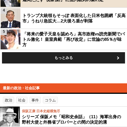
4
トランプ大統領もそっぽ 表面化した日米包囲網「反高
市」うねり急拡大…2大後ろ盾が剥落
5
「将来の愛子天皇を認めろ」高市政権vs読売新聞でバ
トル激化！ 皇室典範「再び改定」に世論の85％が味
方
もっとみる
最新の政治・社会記事
政治
社会
事件
コラム
保阪正康 日本史縦横無尽
シリーズ 保阪メモ「昭和史余話」（11）海軍出身の
野村大使と外務省プロパーとの間の決定的溝