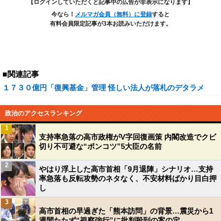
【ログインしていただくと記事中の広告が非表示になります】
今なら！
メルマガ会員（無料）に登録
すると
有料会員限定記事が3本お読みいただけます。
■関連記事
１７３０億円「復興基金」管理 怪しい法人が落札のデタラメ
政治のアクセスランキング
1
支持率急落の高市政権がV字回復画策 内閣改造でクビ
切り不可避な“ポンコツ”5大臣の名前
2
やはり浮上した高市首相「9月退陣」シナリオ…支持
率急落も反転攻勢のネタなく、不安材料ばかり目白押
し
3
高市首相の早過ぎた「熊本訪問」の背景…震災から1
週間たたず“視察強行”に批判殺到の案の定