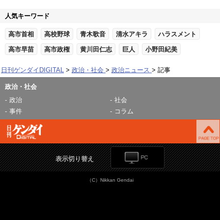
人気キーワード
高市首相
高校野球
青木歌音
清水アキラ
ハラスメント
高市早苗
高市政権
黄川田仁志
巨人
小野田紀美
日刊ゲンダイDIGITAL
政治・社会
政治ニュース
記事
政治・社会
政治
社会
事件
コラム
表示切り替え
（C）Nikkan Gendai