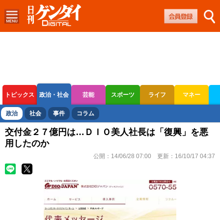
トピックス
政治・社会
芸能
スポーツ
ライフ
マネー
ボートレース
競輪
オートレース
政治
社会
事件
コラム
交付金２７億円は…ＤＩＯ美人社長は「復興」を悪
用したのか
公開：
14/06/28 07:00
更新：
16/10/17 04:37