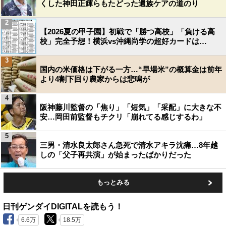
くした神田正輝らもたどった遺族ケアの道のり
2
【2026夏の甲子園】初戦で「勝つ高校」「負ける高
校」完全予想！横浜vs沖縄尚学の超好カードは…
3
国内の米価格は下がる一方…“早場米”の概算金は前年
より4割下回り農家からは悲鳴が
4
阪神藤川監督の「焦り」「短気」「采配」に大きな不
安…岡田前監督もチクリ「崩れてる感じするわ」
5
三男・清水良太郎さん急死で清水アキラ沈痛…8年越
しの「父子再共演」が始まったばかりだった
もっとみる
日刊ゲンダイDIGITALを読もう！
6.6万
18.5万