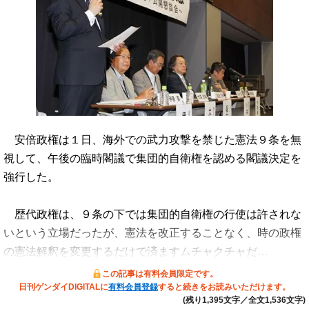
安倍政権は１日、海外での武力攻撃を禁じた憲法９条を無
視して、午後の臨時閣議で集団的自衛権を認める閣議決定を
強行した。
歴代政権は、９条の下では集団的自衛権の行使は許されな
いという立場だったが、憲法を改正することなく、時の政権
の憲法解釈を変更するだけで済ますムチャクチャだ…
この記事は有料会員限定です。
日刊ゲンダイDIGITALに
有料会員登録
すると続きをお読みいただけます。
(残り1,395文字／全文1,536文字)