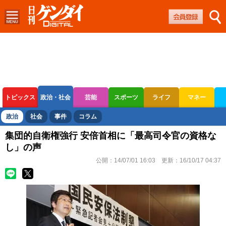
トピックス
政治・社会
芸能
スポーツ
ライフ
マネー
ボートレース
競輪
オートレース
政治
社会
事件
コラム
集団的自衛権強行 安倍首相に「最高司令官の資格な
し」の声
公開：
14/07/01 16:03
更新：
16/10/17 04:37