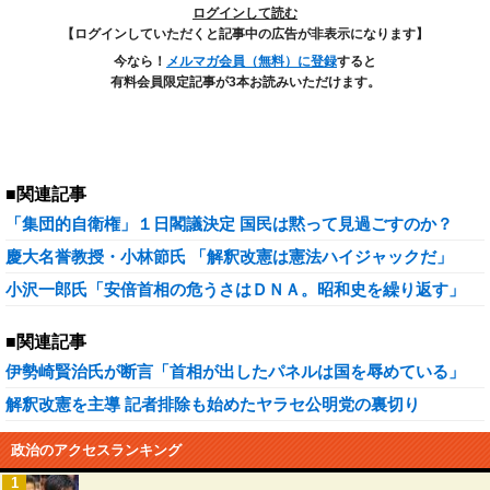
ログインして読む
【ログインしていただくと記事中の広告が非表示になります】
今なら！
メルマガ会員（無料）に登録
すると
有料会員限定記事が3本お読みいただけます。
■関連記事
「集団的自衛権」１日閣議決定 国民は黙って見過ごすのか？
慶大名誉教授・小林節氏 「解釈改憲は憲法ハイジャックだ」
小沢一郎氏「安倍首相の危うさはＤＮＡ。昭和史を繰り返す」
■関連記事
伊勢崎賢治氏が断言「首相が出したパネルは国を辱めている」
解釈改憲を主導 記者排除も始めたヤラセ公明党の裏切り
政治のアクセスランキング
1