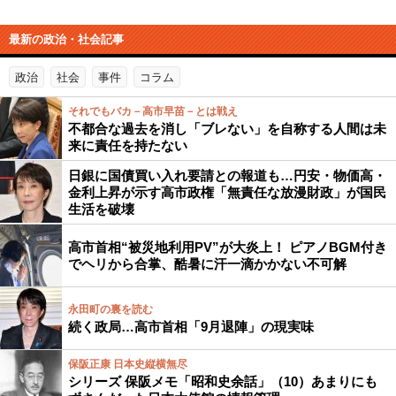
最新の政治・社会記事
政治
社会
事件
コラム
それでもバカ－高市早苗－とは戦え
不都合な過去を消し「ブレない」を自称する人間は未
来に責任を持たない
日銀に国債買い入れ要請との報道も…円安・物価高・
金利上昇が示す高市政権「無責任な放漫財政」が国民
生活を破壊
高市首相“被災地利用PV”が大炎上！ ピアノBGM付き
でヘリから合掌、酷暑に汗一滴かかない不可解
永田町の裏を読む
続く政局…高市首相「9月退陣」の現実味
保阪正康 日本史縦横無尽
シリーズ 保阪メモ「昭和史余話」（10）あまりにも