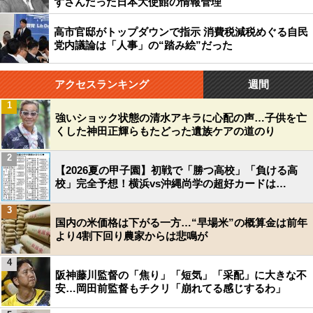
ずさんだった日本大使館の情報管理
高市官邸がトップダウンで指示 消費税減税めぐる自民
党内議論は「人事」の“踏み絵”だった
アクセスランキング
週間
1
強いショック状態の清水アキラに心配の声…子供を亡
くした神田正輝らもたどった遺族ケアの道のり
2
【2026夏の甲子園】初戦で「勝つ高校」「負ける高
校」完全予想！横浜vs沖縄尚学の超好カードは…
3
国内の米価格は下がる一方…“早場米”の概算金は前年
より4割下回り農家からは悲鳴が
4
阪神藤川監督の「焦り」「短気」「采配」に大きな不
安…岡田前監督もチクリ「崩れてる感じするわ」