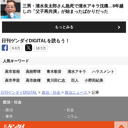
5
三男・清水良太郎さん急死で清水アキラ沈痛…8年越
しの「父子再共演」が始まったばかりだった
もっとみる
日刊ゲンダイDIGITALを読もう！
6.6万
18.5万
人気キーワード
高市首相
高校野球
青木歌音
清水アキラ
ハラスメント
高市早苗
高市政権
黄川田仁志
巨人
小野田紀美
日刊ゲンダイDIGITAL
政治・社会
政治ニュース
記事
政治・社会
政治
社会
事件
コラム