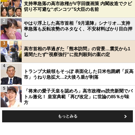
支持率急落の高市政権がV字回復画策 内閣改造でクビ
切り不可避な“ポンコツ”5大臣の名前
2
やはり浮上した高市首相「9月退陣」シナリオ…支持
率急落も反転攻勢のネタなく、不安材料ばかり目白押
し
3
高市首相の早過ぎた「熊本訪問」の背景…震災から1
週間たたず“視察強行”に批判殺到の案の定
4
トランプ大統領もそっぽ 表面化した日米包囲網「反高
市」うねり急拡大…2大後ろ盾が剥落
5
「将来の愛子天皇を認めろ」高市政権vs読売新聞でバ
トル激化！ 皇室典範「再び改定」に世論の85％が味
方
もっとみる