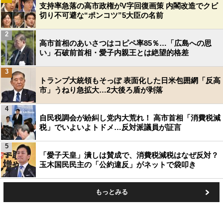
支持率急落の高市政権がV字回復画策 内閣改造でクビ
切り不可避な“ポンコツ”5大臣の名前
2
高市首相のあいさつはコピペ率85％…「広島への思
い」石破前首相・愛子内親王とは絶望的格差
3
トランプ大統領もそっぽ 表面化した日米包囲網「反高
市」うねり急拡大…2大後ろ盾が剥落
4
自民税調会が紛糾し党内大荒れ！ 高市首相「消費税減
税」でいよいよトドメ…反対派議員が証言
5
「愛子天皇」潰しは賛成で、消費税減税はなぜ反対？
玉木国民民主の「公約違反」がネットで袋叩き
もっとみる