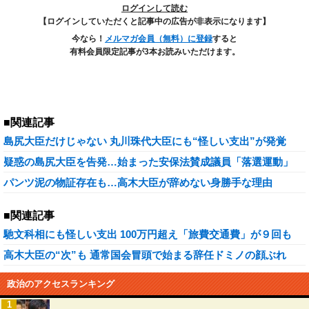
ログインして読む
【ログインしていただくと記事中の広告が非表示になります】
今なら！
メルマガ会員（無料）に登録
すると
有料会員限定記事が3本お読みいただけます。
■関連記事
島尻大臣だけじゃない 丸川珠代大臣にも“怪しい支出”が発覚
疑惑の島尻大臣を告発…始まった安保法賛成議員「落選運動」
パンツ泥の物証存在も…高木大臣が辞めない身勝手な理由
■関連記事
馳文科相にも怪しい支出 100万円超え「旅費交通費」が９回も
高木大臣の“次”も 通常国会冒頭で始まる辞任ドミノの顔ぶれ
政治のアクセスランキング
1