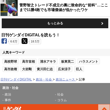
5
菅野智之トレード不成立の裏に致命的な“前科”…ここ
まで11勝4敗でも市場価値が低かったワケ
もっとみる
日刊ゲンダイDIGITALを読もう！
6.6万
18.5万
人気キーワード
高校野球
高市首相
清水アキラ
板東英二
ハラスメント
高市政権
大岩剛
黄川田仁志
広末涼子
巨人
日刊ゲンダイDIGITAL
政治・社会
政治ニュース
記事
政治・社会
政治
社会
事件
コラム