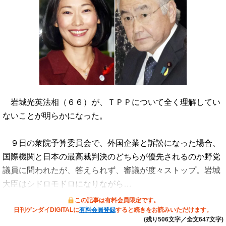
岩城光英法相（６６）が、ＴＰＰについて全く理解してい
ないことが明らかになった。
９日の衆院予算委員会で、外国企業と訴訟になった場合、
国際機関と日本の最高裁判決のどちらが優先されるのか野党
議員に問われたが、答えられず、審議が度々ストップ。岩城
大臣はシドロモドロになりながら…
この記事は有料会員限定です。
日刊ゲンダイDIGITALに
有料会員登録
すると続きをお読みいただけます。
(残り506文字／全文647文字)