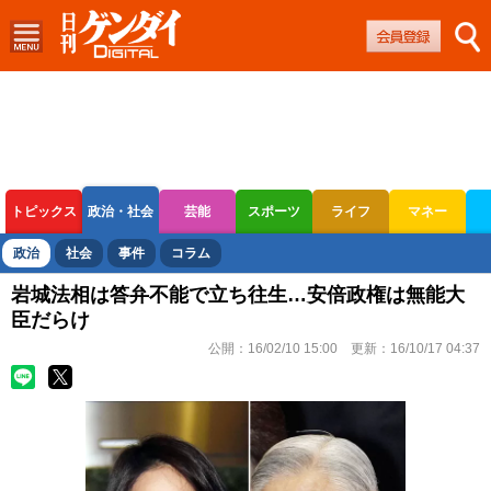
トピックス
政治・社会
芸能
スポーツ
ライフ
マネー
ボートレース
競輪
オートレース
政治
社会
事件
コラム
岩城法相は答弁不能で立ち往生…安倍政権は無能大
臣だらけ
公開：
16/02/10 15:00
更新：
16/10/17 04:37