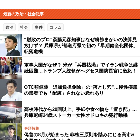
最新の政治・社会記事
政治
社会
事件
コラム
“財政のプロ”斎藤元彦知事はなぜ粉飾まがいの決算見
抜けず？ 兵庫県が都道府県で初の「早期健全化団体」
転落危機
軍事大国がなぜ？ 米が「兵器枯渇」でイラン戦争は継
続困難…トランプ大統領がヘグセス国防長官に激怒！
OTC類似薬「追加負担免除」の“落とし穴”…慢性疾患
の患者でも「配慮」されない恐れあり
高校時代から20回以上、手紙や食べ物を「置き配」…
兵庫尼崎24歳ストーカー女性オドロキの犯行動機
巻頭特集
偽善の8月が始まった 非核三原則を踏みにじる高市&