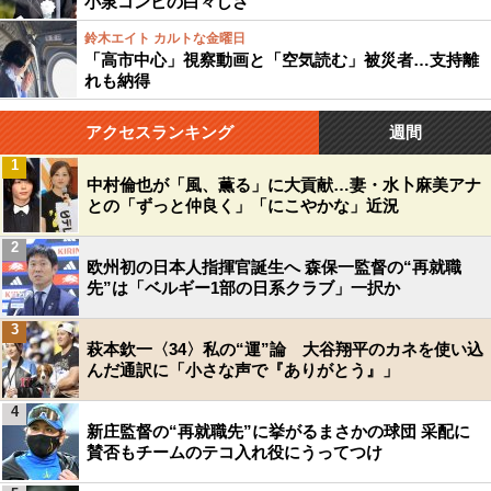
小泉コンビの白々しさ
鈴木エイト カルトな金曜日
「高市中心」視察動画と「空気読む」被災者…支持離
れも納得
アクセスランキング
週間
1
中村倫也が「風、薫る」に大貢献…妻・水卜麻美アナ
との「ずっと仲良く」「にこやかな」近況
2
欧州初の日本人指揮官誕生へ 森保一監督の“再就職
先”は「ベルギー1部の日系クラブ」一択か
3
萩本欽一〈34〉私の“運”論 大谷翔平のカネを使い込
んだ通訳に「小さな声で『ありがとう』」
4
新庄監督の“再就職先”に挙がるまさかの球団 采配に
賛否もチームのテコ入れ役にうってつけ