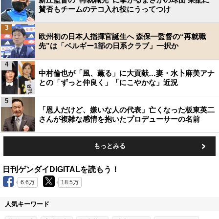
賛否もチームのテコ入れ役にうってつけ
3
欧州初の日本人指揮官誕生へ 森保一監督の“再就職
先”は「ベルギー1部の日系クラブ」一択か
4
中村倫也が「風、薫る」に大貢献…妻・水卜麻美アナ
との「ずっと仲良く」「にこやかな」近況
5
「恩人だけど、嫌いな人の代表」亡くなった板東英二
さんが複雑な感情を抱いたプロデューサーの名前
もっとみる
日刊ゲンダイDIGITALを読もう！
6.6万
18.5万
人気キーワード