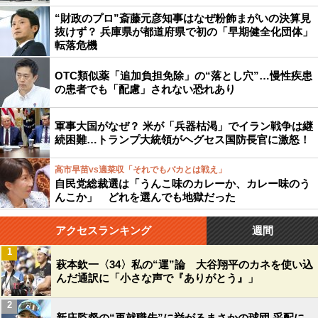
“財政のプロ”斎藤元彦知事はなぜ粉飾まがいの決算見
抜けず？ 兵庫県が都道府県で初の「早期健全化団体」
転落危機
OTC類似薬「追加負担免除」の“落とし穴”…慢性疾患
の患者でも「配慮」されない恐れあり
軍事大国がなぜ？ 米が「兵器枯渇」でイラン戦争は継
続困難…トランプ大統領がヘグセス国防長官に激怒！
高市早苗vs適菜収「それでもバカとは戦え」
自民党総裁選は「うんこ味のカレーか、カレー味のう
んこか」 どれを選んでも地獄だった
アクセスランキング
週間
1
萩本欽一〈34〉私の“運”論 大谷翔平のカネを使い込
んだ通訳に「小さな声で『ありがとう』」
2
新庄監督の“再就職先”に挙がるまさかの球団 采配に