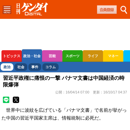
トピックス
政治・社会
芸能
スポーツ
ライフ
マネー
ボートレース
競輪
オートレース
政治
社会
事件
コラム
習近平政権に痛恨の一撃 パナマ文書は中国経済の時
限爆弾
公開：
16/04/14 07:00
更新：
16/10/17 04:37
世界中に波紋を広げている「パナマ文書」で名前が挙がっ
た中国の習近平国家主席は、情報統制に必死だ。