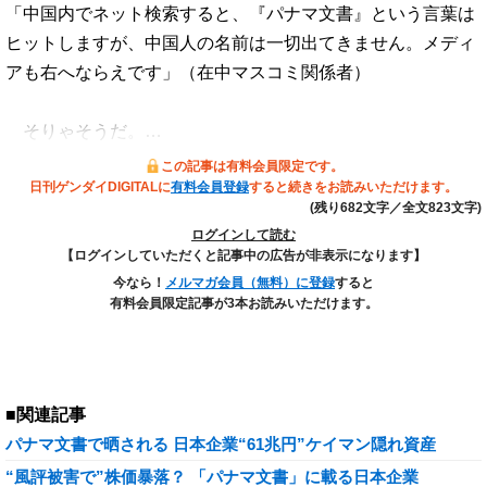
「中国内でネット検索すると、『パナマ文書』という言葉は
ヒットしますが、中国人の名前は一切出てきません。メディ
アも右へならえです」（在中マスコミ関係者）
そりゃそうだ。…
この記事は有料会員限定です。
日刊ゲンダイDIGITALに
有料会員登録
すると続きをお読みいただけます。
(残り682文字／全文823文字)
ログインして読む
【ログインしていただくと記事中の広告が非表示になります】
今なら！
メルマガ会員（無料）に登録
すると
有料会員限定記事が3本お読みいただけます。
■関連記事
パナマ文書で晒される 日本企業“61兆円”ケイマン隠れ資産
“風評被害で”株価暴落？ 「パナマ文書」に載る日本企業