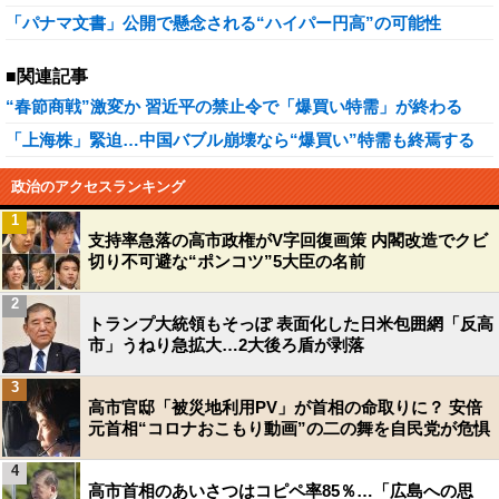
「パナマ文書」公開で懸念される“ハイパー円高”の可能性
■関連記事
“春節商戦”激変か 習近平の禁止令で「爆買い特需」が終わる
「上海株」緊迫…中国バブル崩壊なら“爆買い”特需も終焉する
政治のアクセスランキング
1
支持率急落の高市政権がV字回復画策 内閣改造でクビ
切り不可避な“ポンコツ”5大臣の名前
2
トランプ大統領もそっぽ 表面化した日米包囲網「反高
市」うねり急拡大…2大後ろ盾が剥落
3
高市官邸「被災地利用PV」が首相の命取りに？ 安倍
元首相“コロナおこもり動画”の二の舞を自民党が危惧
4
高市首相のあいさつはコピペ率85％…「広島への思