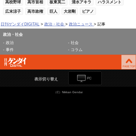
高校野球
高市首相
板東英二
清水アキラ
ハラスメント
広末涼子
高市政権
巨人
大岩剛
ピアノ
日刊ゲンダイDIGITAL
政治・社会
政治ニュース
記事
政治・社会
政治
社会
事件
コラム
表示切り替え
（C）Nikkan Gendai