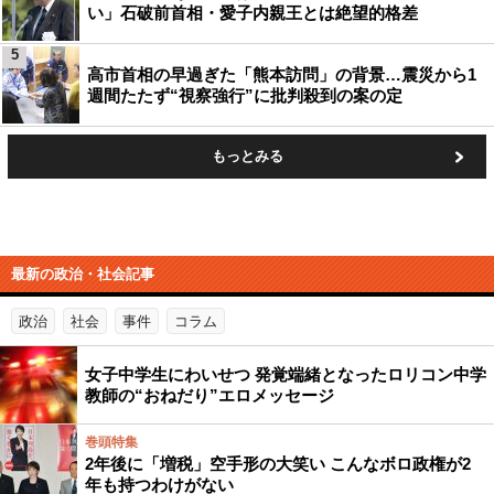
い」石破前首相・愛子内親王とは絶望的格差
5
高市首相の早過ぎた「熊本訪問」の背景…震災から1
週間たたず“視察強行”に批判殺到の案の定
もっとみる
最新の政治・社会記事
政治
社会
事件
コラム
女子中学生にわいせつ 発覚端緒となったロリコン中学
教師の“おねだり”エロメッセージ
巻頭特集
2年後に「増税」空手形の大笑い こんなボロ政権が2
年も持つわけがない