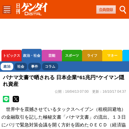
トピックス
政治・社会
芸能
スポーツ
ライフ
マネー
ボートレース
競輪
オートレース
政治
社会
事件
コラム
パナマ文書で晒される 日本企業“61兆円”ケイマン隠
れ資産
公開：
16/04/13 07:00
更新：
16/10/17 04:37
世界中を震撼させているタックスヘイブン（租税回避地）
の金融取引を記した極秘文書「パナマ文書」の流出。１３日
にパリで緊急対策会議を開く方針を固めたＯＥＣＤ（経済協