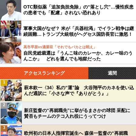
OTC類似薬「追加負担免除」の“落とし穴”…慢性疾患
の患者でも「配慮」されない恐れあり
軍事大国がなぜ？ 米が「兵器枯渇」でイラン戦争は継
続困難…トランプ大統領がヘグセス国防長官に激怒！
高市早苗vs適菜収「それでもバカとは戦え」
自民党総裁選は「うんこ味のカレーか、カレー味のう
んこか」 どれを選んでも地獄だった
アクセスランキング
週間
1
萩本欽一〈34〉私の“運”論 大谷翔平のカネを使い込
んだ通訳に「小さな声で『ありがとう』」
2
新庄監督の“再就職先”に挙がるまさかの球団 采配に
賛否もチームのテコ入れ役にうってつけ
3
欧州初の日本人指揮官誕生へ 森保一監督の“再就職