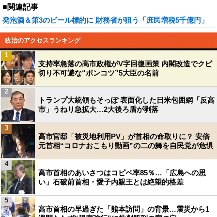
■関連記事
発泡酒＆第3のビール標的に 財務省が狙う「庶民増税5千億円」
政治のアクセスランキング
1
支持率急落の高市政権がV字回復画策 内閣改造でクビ
切り不可避な“ポンコツ”5大臣の名前
2
トランプ大統領もそっぽ 表面化した日米包囲網「反高
市」うねり急拡大…2大後ろ盾が剥落
3
高市官邸「被災地利用PV」が首相の命取りに？ 安倍
元首相“コロナおこもり動画”の二の舞を自民党が危惧
4
高市首相のあいさつはコピペ率85％…「広島への思
い」石破前首相・愛子内親王とは絶望的格差
5
高市首相の早過ぎた「熊本訪問」の背景…震災から1