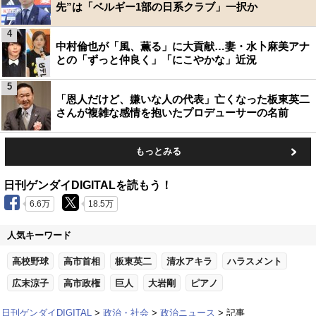
先”は「ベルギー1部の日系クラブ」一択か
4
中村倫也が「風、薫る」に大貢献…妻・水卜麻美アナ
との「ずっと仲良く」「にこやかな」近況
5
「恩人だけど、嫌いな人の代表」亡くなった板東英二
さんが複雑な感情を抱いたプロデューサーの名前
もっとみる
日刊ゲンダイDIGITALを読もう！
6.6万
18.5万
人気キーワード
高校野球
高市首相
板東英二
清水アキラ
ハラスメント
広末涼子
高市政権
巨人
大岩剛
ピアノ
日刊ゲンダイDIGITAL
政治・社会
政治ニュース
記事