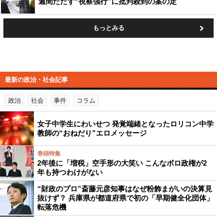
週間たたず“視察強行”に批判殺到の案の定
もっとみる
最新の政治・社会記事
政治
社会
事件
コラム
女子中学生にわいせつ 発覚端緒となったロリコン中学
教師の“おねだり”エロメッセージ
巻頭特集
2年後に「増税」空手形の大笑い こんなボロ政権が2
年も持つわけがない
“財政のプロ”斎藤元彦知事はなぜ粉飾まがいの決算見
抜けず？ 兵庫県が都道府県で初の「早期健全化団体」
転落危機