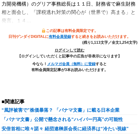
力開発機構）のグリア事務総長は１１日、財務省で麻生財務
相と面会し、「課税逃れ対策の関心が（世界で）高まる」と
発言。１４…
この記事は有料会員限定です。
日刊ゲンダイDIGITALに
有料会員登録
すると続きをお読みいただけます。
(残り1,113文字／全文1,254文字)
ログインして読む
【ログインしていただくと記事中の広告が非表示になります】
今なら！
メルマガ会員（無料）に登録
すると
有料会員限定記事が3本お読みいただけます。
■関連記事
“風評被害で”株価暴落？ 「パナマ文書」に載る日本企業
「パナマ文書」公開で懸念される“ハイパー円高”の可能性
安倍首相に唯々諾々 経団連榊原会長に経済界は“冷たい視線”