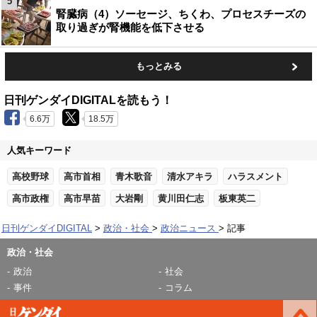
5
腎臓病（4）ソーセージ、ちくわ、プロセスチーズの
取り過ぎが腎機能を低下させる
もっとみる
日刊ゲンダイDIGITALを読もう！
6.6万
18.5万
人気キーワード
高校野球
高市首相
青木歌音
清水アキラ
ハラスメント
高市政権
高市早苗
大岩剛
黄川田仁志
板東英二
日刊ゲンダイDIGITAL
政治・社会
政治ニュース
記事
政治・社会
政治
社会
事件
コラム