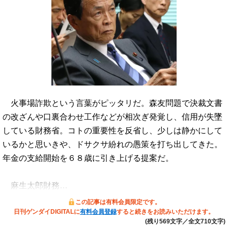
火事場詐欺という言葉がピッタリだ。森友問題で決裁文書
の改ざんや口裏合わせ工作などが相次ぎ発覚し、信用が失墜
している財務省。コトの重要性を反省し、少しは静かにして
いるかと思いきや、ドサクサ紛れの愚策を打ち出してきた。
年金の支給開始を６８歳に引き上げる提案だ。
麻生太郎財務…
この記事は有料会員限定です。
日刊ゲンダイDIGITALに
有料会員登録
すると続きをお読みいただけます。
(残り569文字／全文710文字)