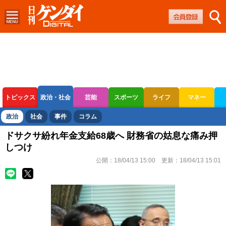
トピックス
政治・社会
芸能
スポーツ
ライフ
マネー
ボートレース
競輪
オートレース
政治
社会
事件
コラム
ドサクサ紛れ年金支給68歳へ 財務省の姑息な痛み押
しつけ
公開：
18/04/13 15:00
更新：
18/04/13 15:01