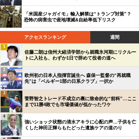
「米国産ジャガイモ」輸入解禁は“トランプ対策”？
恐怖の病害虫で産地壊滅&自給率低下リスク
アクセスランキング
週間
1
佐藤二朗は信州大経済学部から就職氷河期にリクルー
トに入社も、わずか1日で辞めて役者の道へ
2
欧州初の日本人指揮官誕生へ 森保一監督の“再就職
先”は「ベルギー1部の日系クラブ」一択か
3
菅野智之トレード不成立の裏に致命的な“前科”…ここ
まで11勝4敗でも市場価値が低かったワケ
4
強いショック状態の清水アキラに心配の声…子供を亡
くした神田正輝らもたどった遺族ケアの道のり