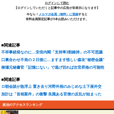
ログインして読む
【ログインしていただくと記事中の広告が非表示になります】
今なら！
メルマガ会員（無料）に登録
すると
有料会員限定記事が3本お読みいただけます。
■関連記事
不祥事続発なのに…安倍内閣「支持率3割維持」の不可思議
口裏合わせ不発の２日後に…ますます怪しい森友“秘密会議”
柳瀬元秘書官「記憶にない」で逃げ切れば次官昇格の可能性
■関連記事
ロ朝会談が急浮上 置き去り河野外相のみじめな土下座外交
加計は「首相案件」の衝撃 良識ある官僚の反乱が始まった
政治のアクセスランキング
1