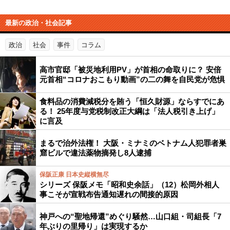
最新の政治・社会記事
政治
社会
事件
コラム
高市官邸「被災地利用PV」が首相の命取りに？ 安倍
元首相“コロナおこもり動画”の二の舞を自民党が危惧
食料品の消費減税分を賄う「恒久財源」ならすでにあ
る！ 25年度与党税制改正大綱は「法人税引き上げ」
に言及
まるで治外法権！ 大阪・ミナミのベトナム人犯罪者巣
窟ビルで違法薬物摘発し8人逮捕
保阪正康 日本史縦横無尽
シリーズ 保阪メモ「昭和史余話」（12）松岡外相人
事こそが宣戦布告通知遅れの間接的原因
神戸への“聖地帰還”めぐり騒然…山口組・司組長「7
年ぶりの里帰り」は実現するか