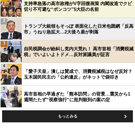
支持率急落の高市政権がV字回復画策 内閣改造でクビ
切り不可避な“ポンコツ”5大臣の名前
2
トランプ大統領もそっぽ 表面化した日米包囲網「反高
市」うねり急拡大…2大後ろ盾が剥落
3
自民税調会が紛糾し党内大荒れ！ 高市首相「消費税減
税」でいよいよトドメ…反対派議員が証言
4
「愛子天皇」潰しは賛成で、消費税減税はなぜ反対？
玉木国民民主の「公約違反」がネットで袋叩き
5
高市首相の早過ぎた「熊本訪問」の背景…震災から1
週間たたず“視察強行”に批判殺到の案の定
もっとみる