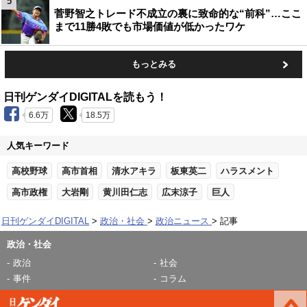
5
菅野智之トレード不成立の裏に致命的な“前科”…ここ
まで11勝4敗でも市場価値が低かったワケ
もっとみる
日刊ゲンダイDIGITALを読もう！
6.6万
18.5万
人気キーワード
高校野球
高市首相
清水アキラ
板東英二
ハラスメント
高市政権
大岩剛
黄川田仁志
広末涼子
巨人
日刊ゲンダイDIGITAL
政治・社会
政治ニュース
記事
政治・社会
政治
社会
事件
コラム