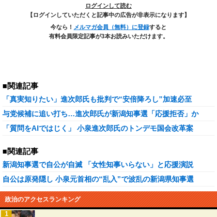
ログインして読む
【ログインしていただくと記事中の広告が非表示になります】
今なら！
メルマガ会員（無料）に登録
すると
有料会員限定記事が3本お読みいただけます。
■関連記事
「真実知りたい」進次郎氏も批判で“安倍降ろし”加速必至
与党候補に追い打ち…進次郎氏が新潟知事選「応援拒否」か
「質問をAIではじく」 小泉進次郎氏のトンデモ国会改革案
■関連記事
新潟知事選で自公が自滅 「女性知事いらない」と応援演説
自公は原発隠し 小泉元首相の“乱入”で波乱の新潟県知事選
政治のアクセスランキング
1