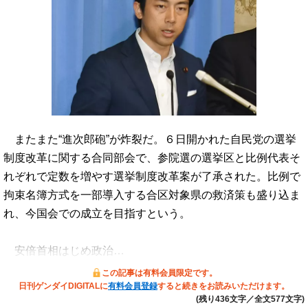
またまた“進次郎砲”が炸裂だ。６日開かれた自民党の選挙
制度改革に関する合同部会で、参院選の選挙区と比例代表そ
れぞれで定数を増やす選挙制度改革案が了承された。比例で
拘束名簿方式を一部導入する合区対象県の救済策も盛り込ま
れ、今国会での成立を目指すという。
安倍首相はじめ政治…
この記事は有料会員限定です。
日刊ゲンダイDIGITALに
有料会員登録
すると続きをお読みいただけます。
(残り436文字／全文577文字)