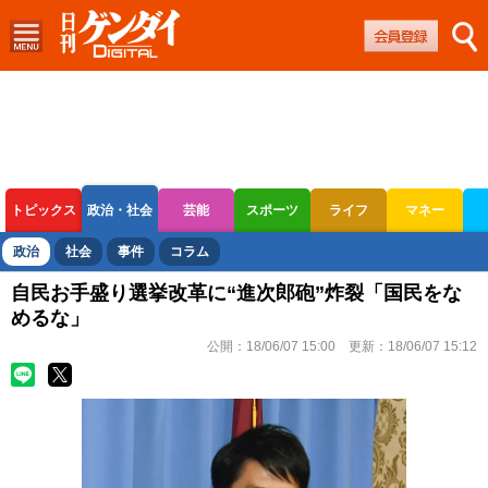
トピックス
政治・社会
芸能
スポーツ
ライフ
マネー
ボートレース
競輪
オートレース
政治
社会
事件
コラム
自民お手盛り選挙改革に“進次郎砲”炸裂「国民をな
めるな」
公開：
18/06/07 15:00
更新：
18/06/07 15:12