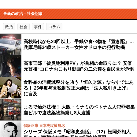
最新の政治・社会記事
政治
社会
事件
コラム
高校時代から20回以上、手紙や食べ物を「置き配」…
兵庫尼崎24歳ストーカー女性オドロキの犯行動機
高市官邸「被災地利用PV」が首相の命取りに？ 安倍
元首相“コロナおこもり動画”の二の舞を自民党が危惧
食料品の消費減税分を賄う「恒久財源」ならすでにあ
る！ 25年度与党税制改正大綱は「法人税引き上げ」
に言及
まるで治外法権！ 大阪・ミナミのベトナム人犯罪者巣
窟ビルで違法薬物摘発し8人逮捕
保阪正康 日本史縦横無尽
シリーズ 保阪メモ「昭和史余話」（12）松岡外相人