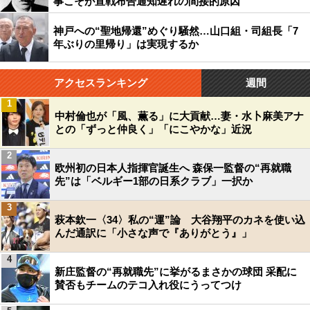
事こそが宣戦布告通知遅れの間接的原因
神戸への“聖地帰還”めぐり騒然…山口組・司組長「7
年ぶりの里帰り」は実現するか
アクセスランキング
週間
1
中村倫也が「風、薫る」に大貢献…妻・水卜麻美アナ
との「ずっと仲良く」「にこやかな」近況
2
欧州初の日本人指揮官誕生へ 森保一監督の“再就職
先”は「ベルギー1部の日系クラブ」一択か
3
萩本欽一〈34〉私の“運”論 大谷翔平のカネを使い込
んだ通訳に「小さな声で『ありがとう』」
4
新庄監督の“再就職先”に挙がるまさかの球団 采配に
賛否もチームのテコ入れ役にうってつけ