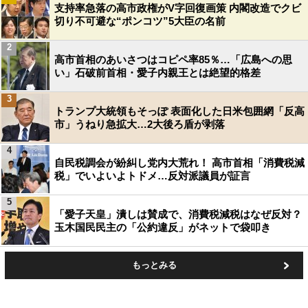
支持率急落の高市政権がV字回復画策 内閣改造でクビ
切り不可避な“ポンコツ”5大臣の名前
2
高市首相のあいさつはコピペ率85％…「広島への思
い」石破前首相・愛子内親王とは絶望的格差
3
トランプ大統領もそっぽ 表面化した日米包囲網「反高
市」うねり急拡大…2大後ろ盾が剥落
4
自民税調会が紛糾し党内大荒れ！ 高市首相「消費税減
税」でいよいよトドメ…反対派議員が証言
5
「愛子天皇」潰しは賛成で、消費税減税はなぜ反対？
玉木国民民主の「公約違反」がネットで袋叩き
もっとみる