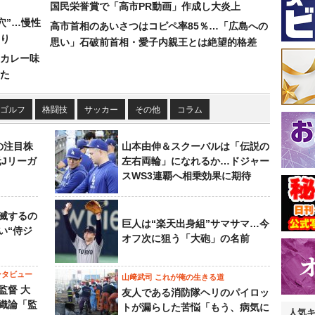
国民栄誉賞で「高市PR動画」作成し大炎上
穴”…慢性
高市首相のあいさつはコピペ率85％…「広島への
り
思い」石破前首相・愛子内親王とは絶望的格差
カレー味
た
ゴルフ
格闘技
サッカー
その他
コラム
の注目株
山本由伸＆スクーバルは「伝説の
元Jリーガ
左右両輪」になれるか…ドジャー
スWS3連覇へ相乗効果に期待
滅するの
巨人は“楽天出身組”サマサマ…今
い“侍ジ
オフ次に狙う「大砲」の名前
ンタビュー
山﨑武司 これが俺の生きる道
監督 大
友人である消防隊ヘリのパイロッ
織論「監
トが漏らした苦悩「もう、病気に
人気