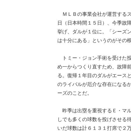
ＭＬＢの事業会社が運営するス
日（日本時間１５日）、今季故
挙げ、ダルが１位に。「シーズ
は十分にある」というのがその
トミー・ジョン手術を受けた投
め一からつくり直すため、故障
る。復帰１年目のダルがエース
のライバルが厄介な存在になる
ーズのことだ。
昨季は出塁を重視するＥ・マル
しでも多くの球数を投げさせる
いだ球数は計６１３１打席で２