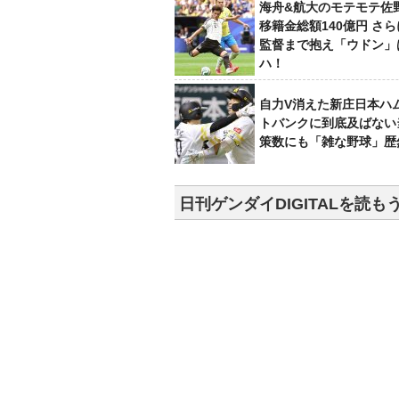
海舟&航大のモテモテ佐
移籍金総額140億円 さ
監督まで抱え「ウドン」
ハ！
自力V消えた新庄日本ハ
トバンクに到底及ばない
策数にも「雑な野球」歴
日刊ゲンダイDIGITALを読も