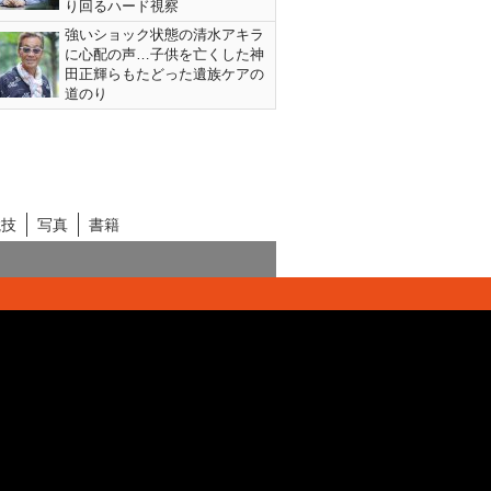
り回るハード視察
強いショック状態の清水アキラ
に心配の声…子供を亡くした神
田正輝らもたどった遺族ケアの
道のり
競技
写真
書籍