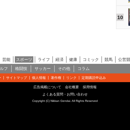
10
芸能
スポーツ
ライフ
経済
健康
コミック
競馬
公営
ルフ
格闘技
サッカー
その他
コラム
ー
サイトマップ
個人情報
著作権
リンク
定期購読申込み
広告掲載について
会社概要
採用情報
よくある質問・お問い合わせ
Copyright (C) Nikkan Gendai. All Rights Reserved