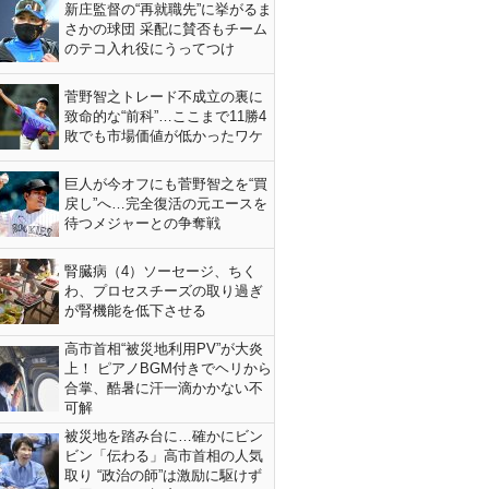
新庄監督の“再就職先”に挙がるま
さかの球団 采配に賛否もチーム
のテコ入れ役にうってつけ
菅野智之トレード不成立の裏に
致命的な“前科”…ここまで11勝4
敗でも市場価値が低かったワケ
巨人が今オフにも菅野智之を“買
戻し”へ…完全復活の元エースを
待つメジャーとの争奪戦
腎臓病（4）ソーセージ、ちく
わ、プロセスチーズの取り過ぎ
が腎機能を低下させる
高市首相“被災地利用PV”が大炎
上！ ピアノBGM付きでヘリから
合掌、酷暑に汗一滴かかない不
可解
被災地を踏み台に…確かにビン
ビン「伝わる」高市首相の人気
取り “政治の師”は激励に駆けず