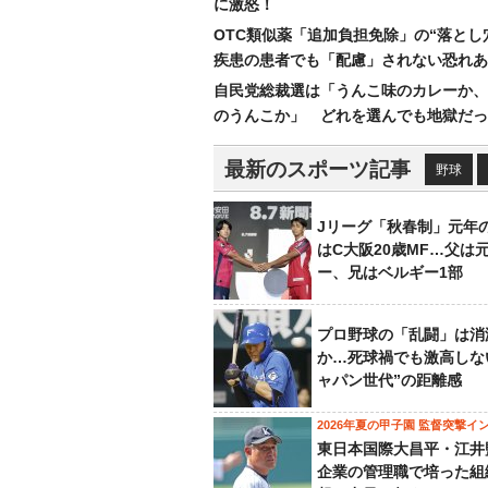
に激怒！
OTC類似薬「追加負担免除」の“落とし
疾患の患者でも「配慮」されない恐れあ
自民党総裁選は「うんこ味のカレーか、
のうんこか」 どれを選んでも地獄だっ
最新のスポーツ記事
野球
Jリーグ「秋春制」元年
はC大阪20歳MF…父は
ー、兄はベルギー1部
プロ野球の「乱闘」は消
か…死球禍でも激高しな
ャパン世代”の距離感
2026年夏の甲子園 監督突撃イ
東日本国際大昌平・江井
企業の管理職で培った組