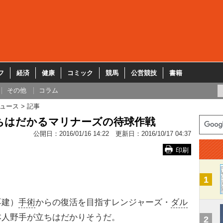
フ
経済
健康
コミック
競馬
公営競技
書籍
その他
コラム
ュース
記事
立ちはだかるマリナーズの待球作戦
公開日：
2016/01/16 14:22
更新日：
2016/10/17 04:37
印刷
1
再建）
手術
からの復活を目指すレンジャーズ・
ダル
本人野手が立ちはだかりそうだ。
2