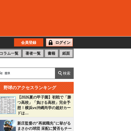
会員登録
ログイン
コラム一覧
著者一覧
書籍
紙面
野球のアクセスランキング
【2026夏の甲子園】初戦で「勝
つ高校」「負ける高校」完全予
想！横浜vs沖縄尚学の超好カー
ドは…
新庄監督の“再就職先”に挙がる
まさかの球団 采配に賛否もチー