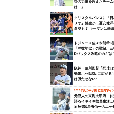
督の力量を超えたチーム
は…」
クリスタルパレスに「日
リオ」誕生か…冨安健洋
倉滉も？ キーマンは鎌
ドジャース佐々木朗希6
「球数地獄」の難敵…三
Dバックス攻略のカギは
阪神・藤川監督「死球口
効果…セ5球団に広がる
は勝たせない”
2026年夏の甲子園 監督突撃イ
元巨人の東海大甲府・仲
語るイキイキ教員生活…
原辰徳&星野仙一のエッ