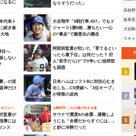
になるに
なりそうだった」
高校野
板東英
本代表ト
大谷翔平「9戦打率.457」でもド
に続き板
ジャース1勝8敗…勝ちたい一心
大岩剛
田大地
の“暴走”で膝悪化の懸念
スキャ
阿部前監督が吐いた「育てるとい
勝目へ
ったら最下位」は何だった？ 巨
振しない
人“若手だらけ”でV争いに他球団
？
も困惑
1
撃」の逆
日本ハムはソフトBに対抗心むき
“阪神だけ
出しも…CS突破へ「3位キープ」
が得策の皮肉
2
ンタビュー
山﨑武司 これが俺の生きる道
沢監督が
サウナで震度6の余震…避難しよ
3
指導には
うにも「全裸だからすぐには…」
センス
と妙に冷静だった