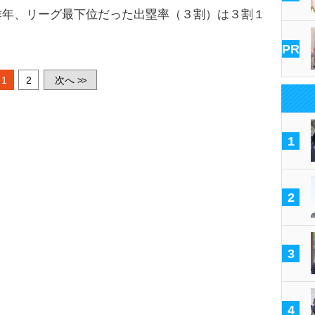
昨年、リーグ最下位だった出塁率（３割）は３割１
PR
1
2
次へ
>>
1
2
3
4