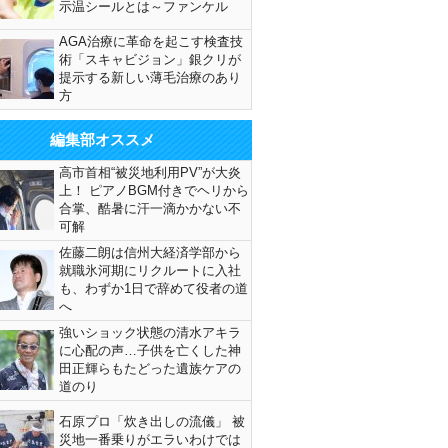
示温シールとは～ファンケル
AGA治療に革命を起こす検査技
術「スキャビジョン」銀クリが
提示する新しい薄毛治療のあり
方
編集部オススメ
高市首相“被災地利用PV”が大炎
上！ ピアノBGM付きでヘリから
合掌、酷暑に汗一滴かかない不
可解
佐藤二朗は信州大経済学部から
就職氷河期にリクルートに入社
も、わずか1日で辞めて役者の道
へ
強いショック状態の清水アキラ
に心配の声…子供を亡くした神
田正輝らもたどった遺族ケアの
道のり
石原プロ「炊き出しの流儀」 被
災地一番乗りがエラいわけでは