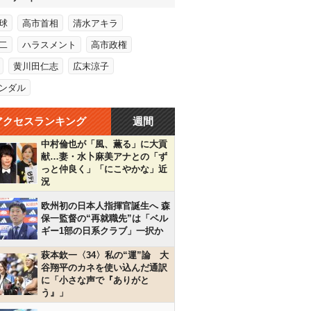
球
高市首相
清水アキラ
二
ハラスメント
高市政権
黄川田仁志
広末涼子
ンダル
アクセスランキング
週間
中村倫也が「風、薫る」に大貢
献…妻・水卜麻美アナとの「ず
っと仲良く」「にこやかな」近
況
欧州初の日本人指揮官誕生へ 森
保一監督の“再就職先”は「ベル
ギー1部の日系クラブ」一択か
萩本欽一〈34〉私の“運”論 大
谷翔平のカネを使い込んだ通訳
に「小さな声で『ありがと
う』」