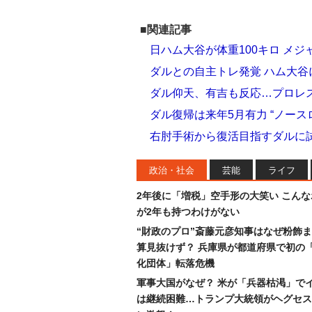
■関連記事
日ハム大谷が体重100キロ メ
ダルとの自主トレ発覚 ハム大
ダル仰天、有吉も反応…プロレ
ダル復帰は来年5月有力 “ノース
右肘手術から復活目指すダルに試
政治・社会
芸能
ライフ
2年後に「増税」空手形の大笑い こん
が2年も持つわけがない
“財政のプロ”斎藤元彦知事はなぜ粉飾
算見抜けず？ 兵庫県が都道府県で初の
化団体」転落危機
軍事大国がなぜ？ 米が「兵器枯渇」で
は継続困難…トランプ大統領がヘグセス