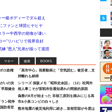
ジャー級ボディーでダル超え
5
谷にファンと球団ヒヤヒヤ
スラー中西学の朝食が凄い
ロー”リハビリで視界良好
練 “恩人”兄弟が揃って退団
マネー
健康
BOOKS
なボロ政権
「高市中心」視察動画と「空気読む」被災者…支
持離れも納得
まがいの決
シリーズ 保阪メモ「昭和史余話」（12）松岡外
「早期健全
相人事こそが宣戦布告通知遅れの間接的原因
偽善の8月が始まった 非核三原則を踏みにじる高
イラン戦争
市&小泉コンビの白々しさ
国防長官
熊本地震の被災地利用に続き…首相官邸が今度は