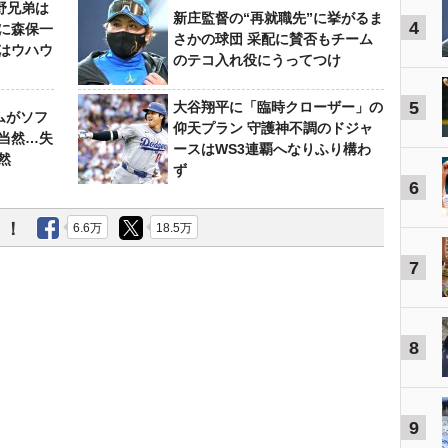
野兄弟は
新庄監督の“再就職先”に挙がるま
4
らに森保一
さかの球団 采配に賛否もチーム
はウハウ
のテコ入れ役にうってつけ
5
大谷翔平に「臨時クローザー」の
ムがソフ
仰天プラン 守護神不調のドジャ
当然…失
ースはWS3連覇へなりふり構わ
然
ず
6
う！
6.6万
18.5万
7
8
9