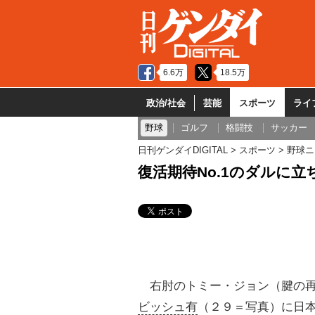
6.6万
18.5万
政治/社会
芸能
スポーツ
ライ
野球
ゴルフ
格闘技
サッカー
日刊ゲンダイDIGITAL
スポーツ
野球ニ
復活期待No.1のダルに
右肘のトミー・ジョン（腱の
ビッシュ有
（２９＝写真）に日