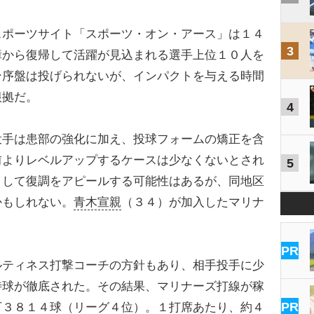
ポーツサイト「スポーツ・オン・アース」は１４
3
障から復帰して活躍が見込まれる選手上位１０人を
ン序盤は投げられないが、インパクトを与える時間
根拠だ。
4
手は患部の強化に加え、投球フォームの矯正を含
前よりレベルアップするケースは少なくないとされ
5
として復調をアピールする可能性はあるが、同地区
かもしれない。
青木宣親
（３４）が加入したマリナ
PR
ティネス打撃コーチの方針もあり、相手投手に少
待球が徹底された。その結果、マリナーズ打線が稼
PR
万３８１４球（リーグ４位）。１打席あたり、約４