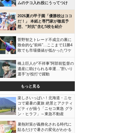
ムのテコ入れ役にうってつけ
2026夏の甲子園「優勝校はココ
だ！」 本紙と専門家が徹底予
想、“対抗”含む5校を紹介
菅野智之トレード不成立の裏に
致命的な“前科”…ここまで11勝4
敗でも市場価値が低かったワケ
橋上巨人が“不祥事”阿部前監督の
遺産に助けられる幸運…“肝いり
選手”が投打で躍動
もっと見る
楽しさいっぱい！北海道・ニセ
コで避暑の夏旅 絶景とアクティ
ビティが揃う「ニセコ東急 グラ
ン・ヒラフ」～東急不動産
暑熱対策が義務化される時代に
貼るだけで暑さの変化がわかる