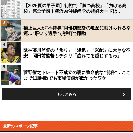
2
【2026夏の甲子園】初戦で「勝つ高校」「負ける高
校」完全予想！横浜vs沖縄尚学の超好カードは…
3
橋上巨人が“不祥事”阿部前監督の遺産に助けられる幸
運…“肝いり選手”が投打で躍動
4
阪神藤川監督の「焦り」「短気」「采配」に大きな不
安…岡田前監督もチクリ「崩れてる感じするわ」
5
菅野智之トレード不成立の裏に致命的な“前科”…ここ
まで11勝4敗でも市場価値が低かったワケ
もっとみる
最新のスポーツ記事