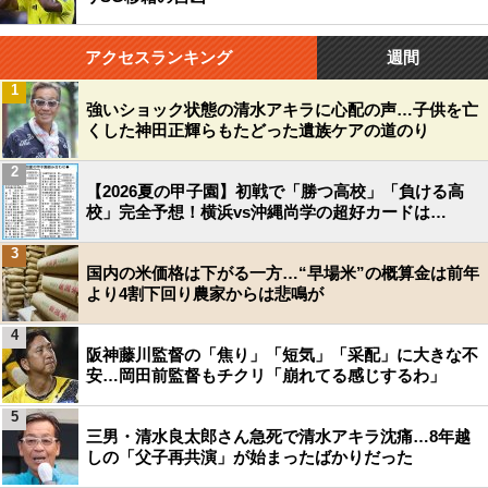
アクセスランキング
週間
1
強いショック状態の清水アキラに心配の声…子供を亡
くした神田正輝らもたどった遺族ケアの道のり
2
【2026夏の甲子園】初戦で「勝つ高校」「負ける高
校」完全予想！横浜vs沖縄尚学の超好カードは…
3
国内の米価格は下がる一方…“早場米”の概算金は前年
より4割下回り農家からは悲鳴が
4
阪神藤川監督の「焦り」「短気」「采配」に大きな不
安…岡田前監督もチクリ「崩れてる感じするわ」
5
三男・清水良太郎さん急死で清水アキラ沈痛…8年越
しの「父子再共演」が始まったばかりだった