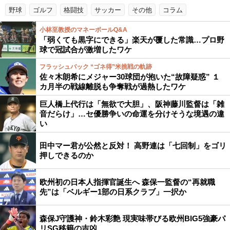
野球
ゴルフ
格闘技
サッカー
その他
コラム
小林至教授のマネーボールQ&A
「弱くても黒字にできる」楽天が覆した常識…プロ野
球で冠試合が激増したワケ
フラッシュバック “ゴネ得”米挑戦の軌跡
佐々木朗希にメジャー30球団が抱いた“故障疑惑” １
カ月半の戦線離脱も争奪戦が過熱したワケ
巨人橋上代行は「無欲で大胆」、阪神藤川監督は「雑
音だらけ」…セ優勝争いの命運を分けそうな境遇の違
い
田中マー君が公然と反対！ 高野連は「七回制」をゴリ
押しできるのか
欧州初の日本人指揮官誕生へ 森保一監督の“再就職
先”は「ベルギー1部の日系クラブ」一択か
森保J守護神・鈴木彩艶 現実味帯びる欧州BIG5強豪パ
リSG移籍の吉凶