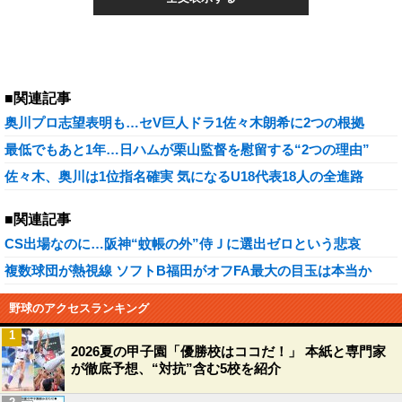
■関連記事
奥川プロ志望表明も…セV巨人ドラ1佐々木朗希に2つの根拠
最低でもあと1年…日ハムが栗山監督を慰留する“2つの理由”
佐々木、奥川は1位指名確実 気になるU18代表18人の全進路
■関連記事
CS出場なのに…阪神“蚊帳の外”侍Ｊに選出ゼロという悲哀
複数球団が熱視線 ソフトB福田がオフFA最大の目玉は本当か
野球のアクセスランキング
1
2026夏の甲子園「優勝校はココだ！」 本紙と専門家
が徹底予想、“対抗”含む5校を紹介