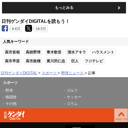
もっとみる
日刊ゲンダイDIGITALを読もう！
6.6万
18.5万
人気キーワード
高市首相
高校野球
青木歌音
清水アキラ
ハラスメント
高市早苗
高市政権
黄川田仁志
巨人
フジテレビ
日刊ゲンダイDIGITAL
スポーツ
野球ニュース
記事
スポーツ
野球
ゴルフ
格闘技
サッカー
その他
コラム