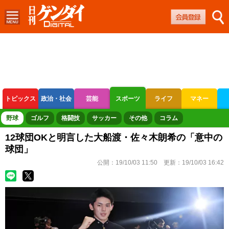
トピックス
政治・社会
芸能
スポーツ
ライフ
マネー
ボートレース
競輪
オートレース
野球
ゴルフ
格闘技
サッカー
その他
コラム
12球団OKと明言した大船渡・佐々木朗希の「意中の
球団」
公開：
19/10/03 11:50
更新：
19/10/03 16:42