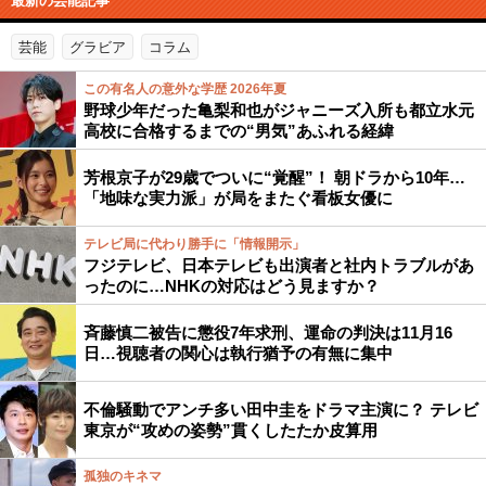
最新の芸能記事
芸能
グラビア
コラム
この有名人の意外な学歴 2026年夏
野球少年だった亀梨和也がジャニーズ入所も都立水元
高校に合格するまでの“男気”あふれる経緯
芳根京子が29歳でついに“覚醒”！ 朝ドラから10年…
「地味な実力派」が局をまたぐ看板女優に
テレビ局に代わり勝手に「情報開示」
フジテレビ、日本テレビも出演者と社内トラブルがあ
ったのに…NHKの対応はどう見ますか？
斉藤慎二被告に懲役7年求刑、運命の判決は11月16
日…視聴者の関心は執行猶予の有無に集中
不倫騒動でアンチ多い田中圭をドラマ主演に？ テレビ
東京が“攻めの姿勢”貫くしたたか皮算用
孤独のキネマ