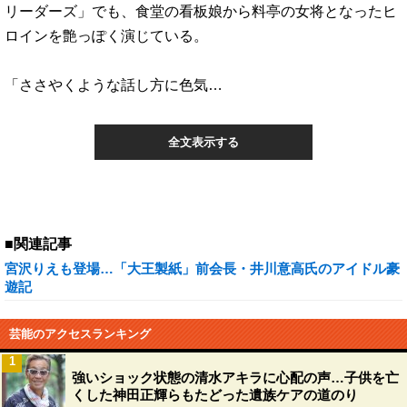
リーダーズ」でも、食堂の看板娘から料亭の女将となったヒ
ロインを艶っぽく演じている。
「ささやくような話し方に色気…
全文表示する
■関連記事
宮沢りえも登場…「大王製紙」前会長・井川意高氏のアイドル豪
遊記
芸能のアクセスランキング
1
強いショック状態の清水アキラに心配の声…子供を亡
くした神田正輝らもたどった遺族ケアの道のり