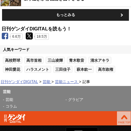
もっとみる
日刊ゲンダイDIGITALを読もう！
6.6万
18.5万
人気キーワード
高校野球
高市首相
三山凌輝
青木歌音
清水アキラ
神田愛花
ハラスメント
三田佳子
萩本欽一
高市政権
日刊ゲンダイDIGITAL
芸能
芸能ニュース
記事
芸能
芸能
グラビア
コラム