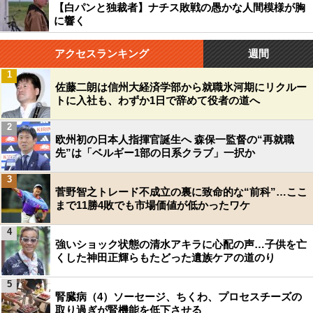
【白パンと独裁者】ナチス敗戦の愚かな人間模様が胸
に響く
アクセスランキング
週間
1
佐藤二朗は信州大経済学部から就職氷河期にリクルー
トに入社も、わずか1日で辞めて役者の道へ
2
欧州初の日本人指揮官誕生へ 森保一監督の“再就職
先”は「ベルギー1部の日系クラブ」一択か
3
菅野智之トレード不成立の裏に致命的な“前科”…ここ
まで11勝4敗でも市場価値が低かったワケ
4
強いショック状態の清水アキラに心配の声…子供を亡
くした神田正輝らもたどった遺族ケアの道のり
5
腎臓病（4）ソーセージ、ちくわ、プロセスチーズの
取り過ぎが腎機能を低下させる