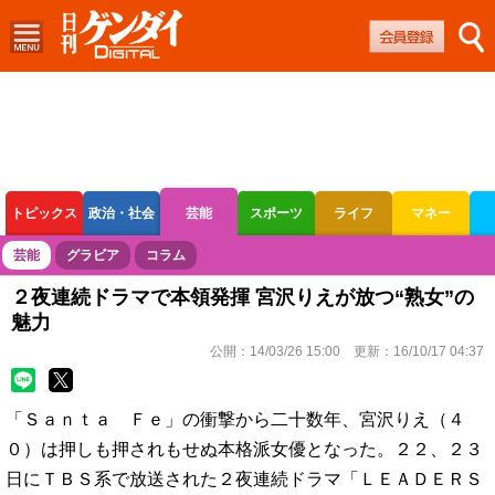
トピックス
政治・社会
芸能
スポーツ
ライフ
マネー
ボートレース
競輪
オートレース
芸能
グラビア
コラム
２夜連続ドラマで本領発揮 宮沢りえが放つ“熟女”の
魅力
公開：
14/03/26 15:00
更新：
16/10/17 04:37
「Ｓａｎｔａ Ｆｅ」の衝撃から二十数年、宮沢りえ（４
０）は押しも押されもせぬ本格派女優となった。２２、２３
日にＴＢＳ系で放送された２夜連続ドラマ「ＬＥＡＤＥＲＳ