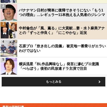
2
バナナマン日村が簡単に復帰できそうにない「もう1
つの理由」…レギュラー11本抱える人気者のジレンマ
3
中村倫也が「風、薫る」に大貢献…妻・水卜麻美アナ
との「ずっと仲良く」「にこやかな」近況
4
石原プロ「炊き出しの流儀」 被災地一番乗りがエラい
わけではない
5
横浜流星「BL作品興味なし」発言に滲むプロ意識
「べらぼう」後初の民放連ドラ主演で注目
もっとみる