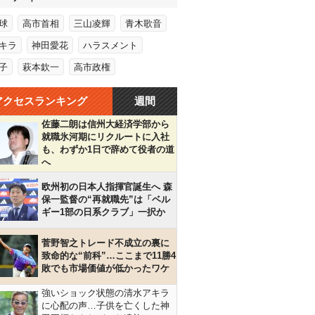
球
高市首相
三山凌輝
青木歌音
キラ
神田愛花
ハラスメント
子
萩本欽一
高市政権
アクセスランキング
週間
佐藤二朗は信州大経済学部から
就職氷河期にリクルートに入社
も、わずか1日で辞めて役者の道
へ
欧州初の日本人指揮官誕生へ 森
保一監督の“再就職先”は「ベル
ギー1部の日系クラブ」一択か
菅野智之トレード不成立の裏に
致命的な“前科”…ここまで11勝4
敗でも市場価値が低かったワケ
強いショック状態の清水アキラ
に心配の声…子供を亡くした神