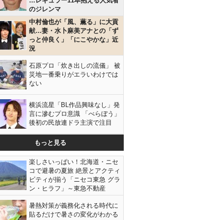
…レギュラー11本抱える人気者
のジレンマ
中村倫也が「風、薫る」に大貢
献…妻・水卜麻美アナとの「ず
っと仲良く」「にこやかな」近
況
石原プロ「炊き出しの流儀」 被
災地一番乗りがエラいわけでは
ない
横浜流星「BL作品興味なし」発
言に滲むプロ意識 「べらぼう」
後初の民放連ドラ主演で注目
もっと見る
楽しさいっぱい！北海道・ニセ
コで避暑の夏旅 絶景とアクティ
ビティが揃う「ニセコ東急 グラ
ン・ヒラフ」～東急不動産
暑熱対策が義務化される時代に
貼るだけで暑さの変化がわかる