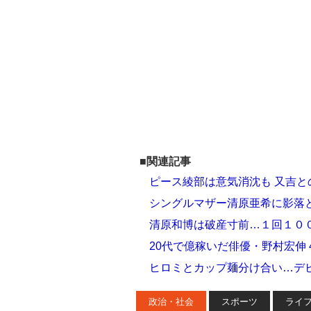
■関連記事
ピース綾部は意気消沈も 又吉と
シングルマザー清原亜希に影落と
清原和博は破産寸前…１回１０
20代で億稼いだ俳優・野村宏伸
ヒロミとカップ麺分け合い…デ
政治・社会
スポーツ
ライ