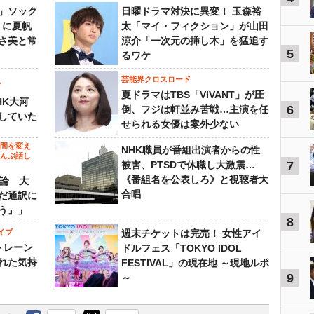
」ソック
日曜ドラマ対決に異変！ 玉森裕
』に夏帆
太「マイ・フィクション」が山田
さ美と常
涼介「一次元の挿し木」を猛追す
5
るワケ
芸能界クロスロード
ビ
夏ドラマはTBS「VIVANT」が圧
HK大河
6
倒、フジは軒並み苦戦…主演を任
していた
せられる女優は案外少ない
の間を変え
NHK職員が番組出演者からの性
～んぶ話し
被害、PTSDで休職し大激震…
7
《番組名を公表しろ》と視聴者大
”論 大
合唱
だ通訳に
う』」
8
イブ
週末チケットは完売！ 女性アイ
トレーン
ドルフェス「TOKYO IDOL
れた気持
FESTIVAL」の現在地 ～現地ルポ
9
～