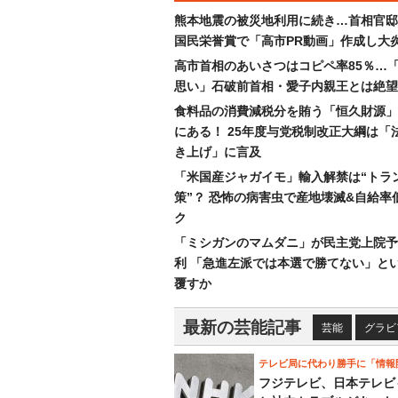
熊本地震の被災地利用に続き…首相官邸
国民栄誉賞で「高市PR動画」作成し大
高市首相のあいさつはコピペ率85％…
思い」石破前首相・愛子内親王とは絶望
食料品の消費減税分を賄う「恒久財源」
にある！ 25年度与党税制改正大綱は「
き上げ」に言及
「米国産ジャガイモ」輸入解禁は“トラ
策”？ 恐怖の病害虫で産地壊滅&自給率
ク
「ミシガンのマムダニ」が民主党上院予
利 「急進左派では本選で勝てない」と
覆すか
最新の芸能記事
芸能
グラビ
テレビ局に代わり勝手に「情報
フジテレビ、日本テレビ