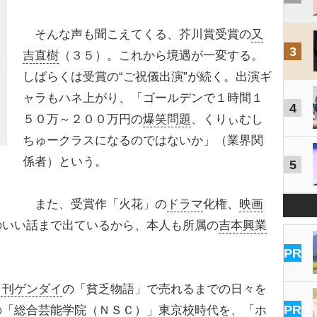
そんな声も聞こえてくる、芥川賞受賞の
又
3
吉直樹
（３５）。これから境遇が一変する。
しばらくは受賞の“ご祝儀出演”が続く。出演ギ
ャラもハネ上がり、「ゴールデンで１時間１
4
５０万～２００万円の
爆笑問題
、くりぃむし
ちゅークラスになるのではないか」（業界関
係者）という。
5
また、受賞作「火花」の
ドラマ
化権、
映画
のいい話まで出ているから、本人も所属の
吉本興業
PR
日刊ゲンダイ
の「貧乏物語」で売れるまでの日々を
PR
の「総合芸能学院（ＮＳＣ）」東京校時代を、「ホ