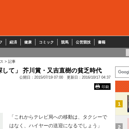
フ
経済
健康
コミック
競馬
公営競技
書籍
ス
記事
して」 芥川賞・又吉直樹の貧乏時代
公開日：
2015/07/19 07:00
更新日：
2016/10/17 04:37
印刷
1
「これからテレビ局への移動は、タクシーで
はなく、ハイヤーの送迎になるでしょう」
2