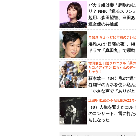
バカリ組は妻「夢眠ねむ
リ？ NHK『巡るスワン
起用…森田望智、臼田あ
連女優の共通点
再発見 ちょうど10年前のテレ
堺雅人は“日曜の夜”、N
ドラマ「真田丸」で躍動
増田俊也 口述クロニクル「茶
たコメディアン 欽ちゃんのぜ
ちゃう！」
萩本欽一〈34〉私の“運
谷翔平のカネを使い込ん
「小さな声で『ありがと
坂田明 81歳の今も現役JAZZラ
（8）人生を変えたコル
のコンサート、雷に打た
ちになった