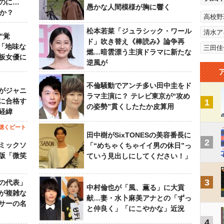
のに…
愚かな人間模様が胸に響く
すか？
高校野
松本若菜「ジュラシック・ワール
清水ア
“覚
ド」吹き替え《棒読み》論争再
…「地味な
三田佳
燃…暗雲漂う主演ドラマに新たな
板女優に
逆風が
不倫騒動でアンチ多い田中圭をド
がジャニ
ラマ主演に？ テレビ東京が“攻め
に合格す
1
の姿勢”貫くしたたか皮算用
経緯
聴くビート
田中樹がSixTONESの美容番長に
2
ミックソ
「“めちゃくちゃイイ男の休日”っ
版「微笑
ていう見出しにしてください！」
3
の代表」
中村倫也が「風、薫る」に大貢
が複雑な
献…妻・水卜麻美アナとの「ずっ
サーの名
と仲良く」「にこやかな」近況
4