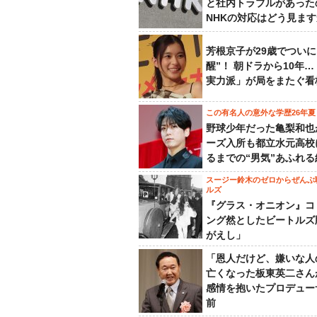
と社内トラブルがあった
NHKの対応はどう見ま
芳根京子が29歳でついに
醒”！ 朝ドラから10年
実力派」が局をまたぐ看
この有名人の意外な学歴26年夏
野球少年だった亀梨和也
ーズ入所も都立水元高校
るまでの“男気”あふれる
スージー鈴木のゼロからぜんぶ
ルズ
『グラス・オニオン』コ
ング然としたビートルズ
がえし」
「恩人だけど、嫌いな人
亡くなった板東英二さん
感情を抱いたプロデュー
前