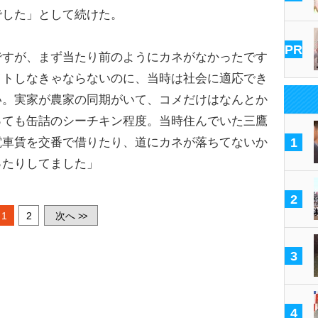
でした」として続けた。
PR
ですが、まず当たり前のようにカネがなかったです
イトしなきゃならないのに、当時は社会に適応でき
い。実家が農家の同期がいて、コメだけはなんとか
っても缶詰のシーチキン程度。当時住んでいた三鷹
電車賃を交番で借りたり、道にカネが落ちてないか
1
ったりしてました」
2
1
2
次へ
>>
3
4