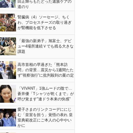
田正輝らもたどった遺族ケアの
道のり
腎臓病（4）ソーセージ、ちく
わ、プロセスチーズの取り過ぎ
が腎機能を低下させる
「最強の新弟子」旭富士、デビ
ュー4場所連続Ｖでも残る大きな
課題
高市首相の早過ぎた「熊本訪
問」の背景…震災から1週間たた
ず“視察強行”に批判殺到の案の定
「VIVANT」1強ムードの陰で…
蒼井優「Tシャツが乾くまで」が
呼び覚ます"連ドラ本来の快感"
愛子さまのリンクコーデににじ
む「皇室を担う」覚悟の表れ 皇
室典範改正にご本人の心中やい
かに