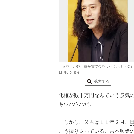
「火花」が芥川賞受賞で今やウハウハ？（Ｃ）
日刊ゲンダイ
拡大する
化権が数千万円なんていう景気
もウハウハだ。
しかし、又吉は１１年２月、
こう振り返っている。吉本興業