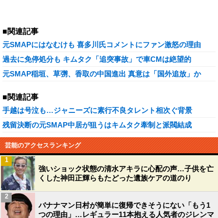
■関連記事
元SMAPにはなむけも 喜多川氏コメントにファン激怒の理由
過去に免停処分も キムタク「追突事故」で車CMは絶望的
元SMAP稲垣、草彅、香取の中国進出 真意は「国外追放」か
■関連記事
手越は号泣も…ジャニーズに素行不良タレント相次ぐ背景
残留決断の元SMAP中居が狙うはキムタク牽制と派閥結成
芸能のアクセスランキング
1
強いショック状態の清水アキラに心配の声…子供を亡
くした神田正輝らもたどった遺族ケアの道のり
2
バナナマン日村が簡単に復帰できそうにない「もう1
つの理由」…レギュラー11本抱える人気者のジレンマ