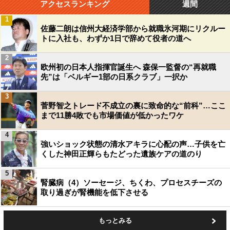
アクセスランキング
週間
1
佐藤二朗は信州大経済学部から就職氷河期にリクルー
トに入社も、わずか1日で辞めて役者の道へ
2
欧州初の日本人指揮官誕生へ 森保一監督の“再就職
先”は「ベルギー1部の日系クラブ」一択か
3
菅野智之トレード不成立の裏に致命的な“前科”…ここ
まで11勝4敗でも市場価値が低かったワケ
4
強いショック状態の清水アキラに心配の声…子供を亡
くした神田正輝らもたどった遺族ケアの道のり
5
腎臓病（4）ソーセージ、ちくわ、プロセスチーズの
取り過ぎが腎機能を低下させる
もっとみる