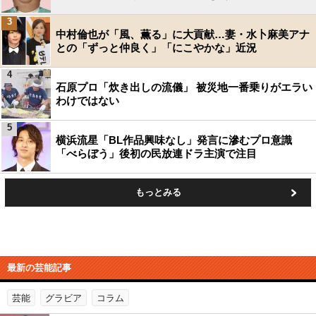
3
中村倫也が「風、薫る」に大貢献…妻・水卜麻美アナ
との「ずっと仲良く」「にこやかな」近況
4
石原プロ「炊き出しの流儀」 被災地一番乗りがエラい
わけではない
5
横浜流星「BL作品興味なし」発言に滲むプロ意識
「べらぼう」後初の民放連ドラ主演で注目
もっとみる
最新の芸能記事
芸能
グラビア
コラム