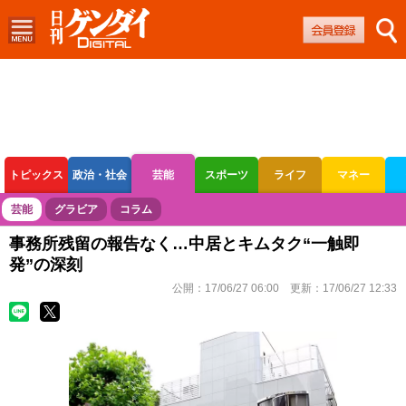
トピックス
政治・社会
芸能
スポーツ
ライフ
マネー
ボートレース
競輪
オートレース
芸能
グラビア
コラム
事務所残留の報告なく…中居とキムタク“一触即
発”の深刻
公開：
17/06/27 06:00
更新：
17/06/27 12:33