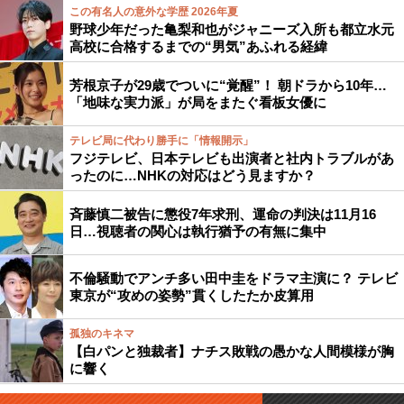
この有名人の意外な学歴 2026年夏
野球少年だった亀梨和也がジャニーズ入所も都立水元
高校に合格するまでの“男気”あふれる経緯
芳根京子が29歳でついに“覚醒”！ 朝ドラから10年…
「地味な実力派」が局をまたぐ看板女優に
テレビ局に代わり勝手に「情報開示」
フジテレビ、日本テレビも出演者と社内トラブルがあ
ったのに…NHKの対応はどう見ますか？
斉藤慎二被告に懲役7年求刑、運命の判決は11月16
日…視聴者の関心は執行猶予の有無に集中
不倫騒動でアンチ多い田中圭をドラマ主演に？ テレビ
東京が“攻めの姿勢”貫くしたたか皮算用
孤独のキネマ
【白パンと独裁者】ナチス敗戦の愚かな人間模様が胸
に響く