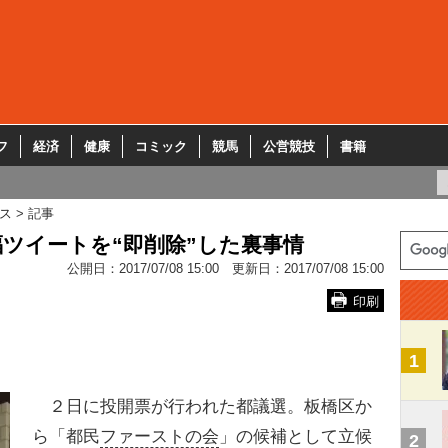
フ
経済
健康
コミック
競馬
公営競技
書籍
ス
記事
ツイートを“即削除”した裏事情
公開日：
2017/07/08 15:00
更新日：
2017/07/08 15:00
印刷
1
２日に投開票が行われた都議選。板橋区か
ら「都民
ファーストの会
」の候補として立候
2