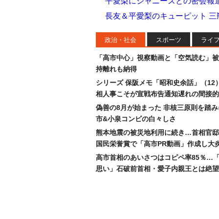
平愛梨にジャニーズとの密会報道
長友＆平愛梨のキューピット 三
政治・社会
スポーツ
ライ
「高市中心」視察動画と「空気読む」被
持離れも納得
シリーズ 保阪メモ「昭和史余話」（12
相人事こそが宣戦布告通知遅れの間接的
偽善の8月が始まった 非核三原則を踏
市&小泉コンビの白々しさ
熊本地震の被災地利用に続き…首相官邸
国民栄誉賞で「高市PR動画」作成し大
高市首相のあいさつはコピペ率85％…
思い」石破前首相・愛子内親王とは絶望