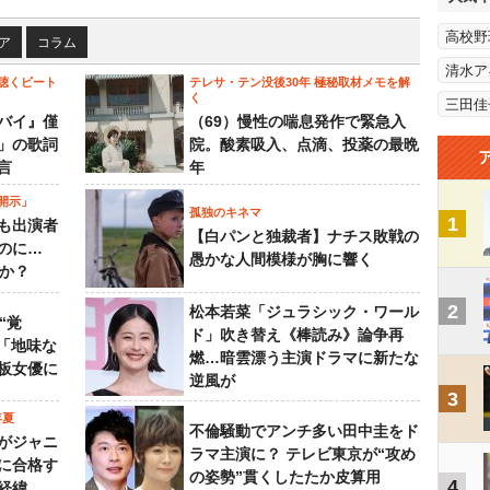
高校野
ア
コラム
清水ア
聴くビート
テレサ・テン没後30年 極秘取材メモを解
く
三田佳
バイ』僅
（69）慢性の喘息発作で緊急入
」の歌詞
院。酸素吸入、点滴、投薬の最晩
言
年
開示」
孤独のキネマ
1
も出演者
【白パンと独裁者】ナチス敗戦の
のに…
愚かな人間模様が胸に響く
すか？
2
松本若菜「ジュラシック・ワール
“覚
ド」吹き替え《棒読み》論争再
…「地味な
燃…暗雲漂う主演ドラマに新たな
板女優に
逆風が
3
年夏
不倫騒動でアンチ多い田中圭をド
がジャニ
ラマ主演に？ テレビ東京が“攻め
に合格す
の姿勢”貫くしたたか皮算用
4
経緯