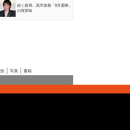
続く政局…高市首相「9月退陣」
の現実味
競技
写真
書籍