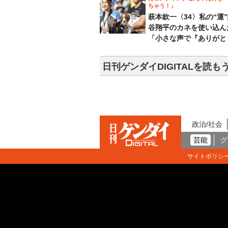
ちゃう！」
萩本欽一〈34〉私の“運
谷翔平のカネを使い込ん
「小さな声で『ありがと
日刊ゲンダイDIGITALを読も
政治/社会
芸能
グ
サイトポリシ