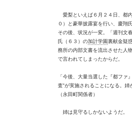
愛梨といえば６月２４日、都内
０）と豪華披露宴を行い、慶翔
その後、状況が一変。「週刊文
氏（６３）の
加計学園
裏献金疑
務所の内部文書を流出させた人
で言われてしまったからだ。
「今後、大量当選した『都ファ』
査”が実施されることになる。姉
（永田町関係者）
姉は見守るしかないようだ。