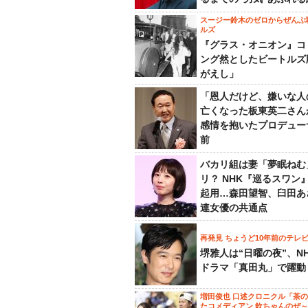
スージー鈴木のゼロからぜんぶ
ルズ
『グラス・オニオン』コ
ング然としたビートルズ
がえし」
「恩人だけど、嫌いな人
亡くなった板東英二さん
感情を抱いたプロデュー
前
バカリ組は妻「夢眠ねむ
リ？ NHK『巡るスワン
起用…森田望智、臼田あ
連女優の共通点
再発見 ちょうど10年前のテレ
堺雅人は“日曜の夜”、N
ドラマ「真田丸」で躍動
増田俊也 口述クロニクル「茶
たコメディアン 欽ちゃんのぜ