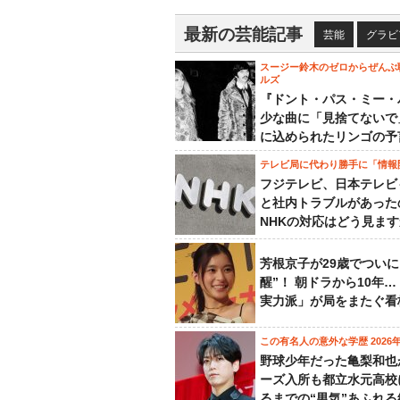
最新の芸能記事
芸能
グラビ
スージー鈴木のゼロからぜんぶ
ルズ
『ドント・パス・ミー・
少な曲に「見捨てないで
に込められたリンゴの予
テレビ局に代わり勝手に「情報
フジテレビ、日本テレビ
と社内トラブルがあった
NHKの対応はどう見ま
芳根京子が29歳でついに
醒”！ 朝ドラから10年
実力派」が局をまたぐ看
この有名人の意外な学歴 2026
野球少年だった亀梨和也
ーズ入所も都立水元高校
るまでの“男気”あふれる