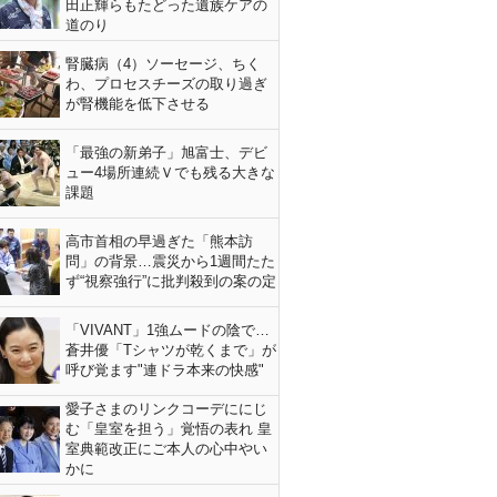
田正輝らもたどった遺族ケアの
道のり
腎臓病（4）ソーセージ、ちく
わ、プロセスチーズの取り過ぎ
が腎機能を低下させる
「最強の新弟子」旭富士、デビ
ュー4場所連続Ｖでも残る大きな
課題
高市首相の早過ぎた「熊本訪
問」の背景…震災から1週間たた
ず“視察強行”に批判殺到の案の定
「VIVANT」1強ムードの陰で…
蒼井優「Tシャツが乾くまで」が
呼び覚ます"連ドラ本来の快感"
愛子さまのリンクコーデににじ
む「皇室を担う」覚悟の表れ 皇
室典範改正にご本人の心中やい
かに