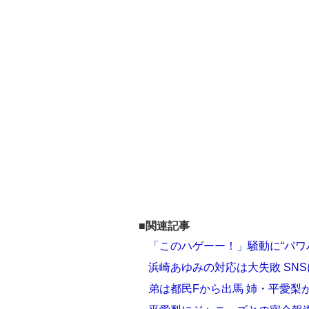
■関連記事
「このハゲーー！」騒動に“パワ
浜崎あゆみの対応は大失敗 SN
弟は都民Fから出馬 姉・平愛梨