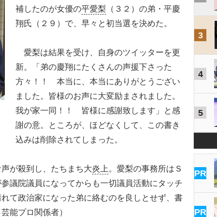
補したのが女優の
平愛梨
（３２）の弟・平慶
翔氏（２９）で、早々と初当選を決めた。
3
愛梨は結果を受け、自身のツイッターを更
新。「弟の慶翔にたくさんの声援下さった
4
方々！！ 本当に、本当にありがとうござい
ました。皆様のお声に大変励まされました。
我が家一同！！ 皆様に感謝致します」と感
5
謝の意。ところが、ほどなくして、この書き
込みは削除されてしまった。
な声が殺到し、たちまち大
炎上
。愛梨の事務所はＳ
PR
が参議院議員になってからも一切議員活動にタッチ
晴れて政治家になった弟に絡むのを良しとせず、書
PR
（
芸能プロ
関係者）