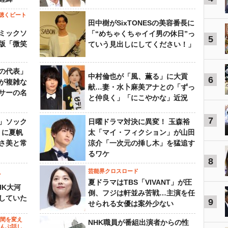
聴くビート
田中樹がSixTONESの美容番長に
ミックソ
「“めちゃくちゃイイ男の休日”っ
5
版「微笑
ていう見出しにしてください！」
の代表」
中村倫也が「風、薫る」に大貢
6
が複雑な
献…妻・水卜麻美アナとの「ずっ
サーの名
と仲良く」「にこやかな」近況
7
」ソック
日曜ドラマ対決に異変！ 玉森裕
』に夏帆
太「マイ・フィクション」が山田
さ美と常
涼介「一次元の挿し木」を猛追す
るワケ
8
芸能界クロスロード
ビ
夏ドラマはTBS「VIVANT」が圧
HK大河
倒、フジは軒並み苦戦…主演を任
していた
9
せられる女優は案外少ない
の間を変え
NHK職員が番組出演者からの性
～んぶ話し