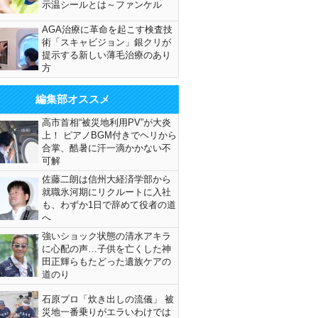
示温シールとは～ファンケル
AGA治療に革命を起こす検査技
術「スキャビジョン」銀クリが
提示する新しい薄毛治療のあり
方
編集部オススメ
高市首相“被災地利用PV”が大炎
上！ ピアノBGM付きでヘリから
合掌、酷暑に汗一滴かかない不
可解
佐藤二朗は信州大経済学部から
就職氷河期にリクルートに入社
も、わずか1日で辞めて役者の道
へ
強いショック状態の清水アキラ
に心配の声…子供を亡くした神
田正輝らもたどった遺族ケアの
道のり
石原プロ「炊き出しの流儀」 被
災地一番乗りがエラいわけでは