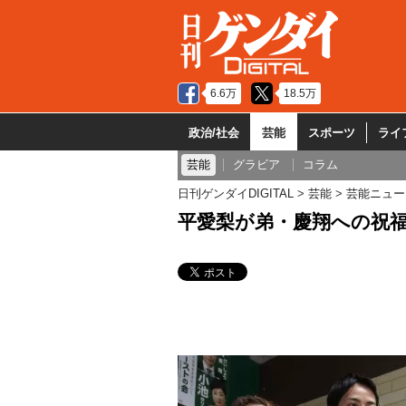
6.6万
18.5万
政治/社会
芸能
スポーツ
ライ
芸能
グラビア
コラム
日刊ゲンダイDIGITAL
芸能
芸能ニュー
平愛梨が弟・慶翔への祝福