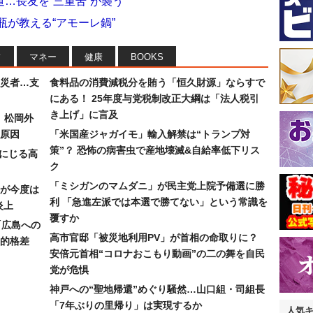
…長友を“三重苦”が襲う
瓶が教える“アモーレ鍋”
フ
マネー
健康
BOOKS
災者…支
食料品の消費減税分を賄う「恒久財源」ならすで
にある！ 25年度与党税制改正大綱は「法人税引
き上げ」に言及
）松岡外
原因
「米国産ジャガイモ」輸入解禁は“トランプ対
策”？ 恐怖の病害虫で産地壊滅&自給率低下リス
みにじる高
ク
「ミシガンのマムダニ」が民主党上院予備選に勝
が今度は
利 「急進左派では本選で勝てない」という常識を
炎上
覆すか
「広島への
高市官邸「被災地利用PV」が首相の命取りに？
的格差
安倍元首相“コロナおこもり動画”の二の舞を自民
党が危惧
神戸への“聖地帰還”めぐり騒然…山口組・司組長
「7年ぶりの里帰り」は実現するか
人気