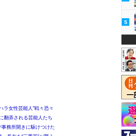
5
ハラ女性芸能人”戦々恐々
Sに翻弄される芸能人たち
が事務所開きに駆けつけた