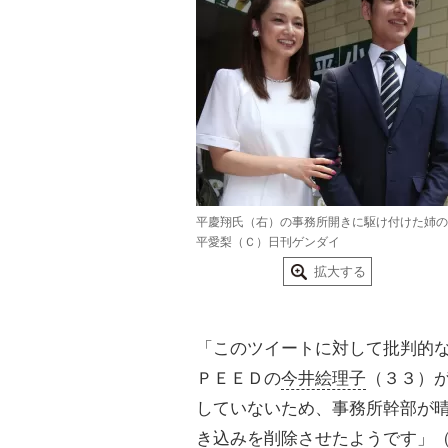
平慶翔氏（右）の事務所開きに駆け付けた姉の
平愛梨（Ｃ）日刊ゲンダイ
拡大する
「このツイートに対して批判的
ＰＥＥＤの
今井絵理子
（３３）
していないため、事務所幹部が
き込みを削除させたようです」