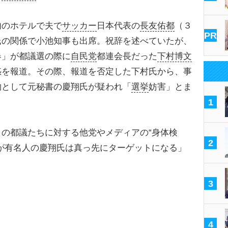
のホテルで夫で
サッカー
日本代表の
長友佑都
（３
PR
氏の関係で小池知事も出席。祝辞を述べていたが、
春」が都議選の際に
自民党
都連会長だった
下村博文
惑を報道。その際、報道を否定した下村氏から、事
物として元秘書の慶翔氏が疑われ「
選挙
妨害」とま
1
の都議たちに対する他党やメディアの“身体検
2
が有名人の慶翔氏は真っ先にターゲットになる」
3
4