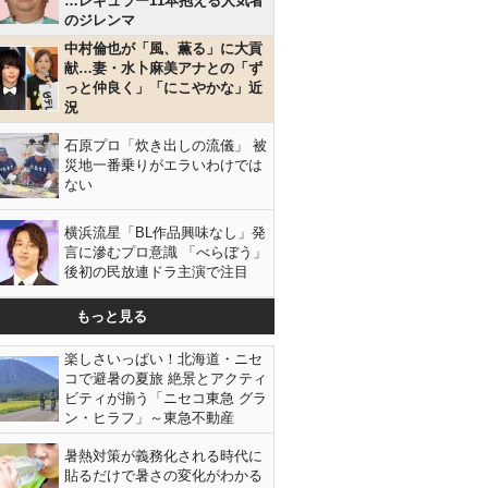
…レギュラー11本抱える人気者
のジレンマ
中村倫也が「風、薫る」に大貢
献…妻・水卜麻美アナとの「ず
っと仲良く」「にこやかな」近
況
石原プロ「炊き出しの流儀」 被
災地一番乗りがエラいわけでは
ない
横浜流星「BL作品興味なし」発
言に滲むプロ意識 「べらぼう」
後初の民放連ドラ主演で注目
もっと見る
楽しさいっぱい！北海道・ニセ
コで避暑の夏旅 絶景とアクティ
ビティが揃う「ニセコ東急 グラ
ン・ヒラフ」～東急不動産
暑熱対策が義務化される時代に
貼るだけで暑さの変化がわかる