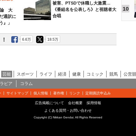
被害、PTSDで休職し大激震…
10
《番組名を公表しろ》と視聴者大
”論 大
合唱
だ通訳に
う』」
う！
6.6万
18.5万
芸能
スポーツ
ライフ
経済
健康
コミック
競馬
公営
ラビア
コラム
ー
サイトマップ
個人情報
著作権
リンク
定期購読申込み
広告掲載について
会社概要
採用情報
よくある質問・お問い合わせ
Copyright (C) Nikkan Gendai. All Rights Reserved