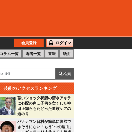
会員登録
ログイン
コラム一覧
著者一覧
書籍
紙面
芸能のアクセスランキング
強いショック状態の清水アキラ
に心配の声…子供を亡くした神
田正輝らもたどった遺族ケアの
道のり
バナナマン日村が簡単に復帰で
きそうにない「もう1つの理由」