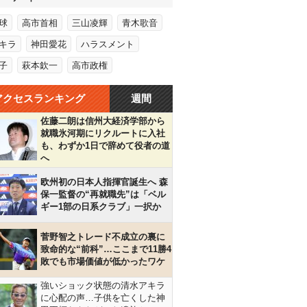
球
高市首相
三山凌輝
青木歌音
キラ
神田愛花
ハラスメント
子
萩本欽一
高市政権
アクセスランキング
週間
佐藤二朗は信州大経済学部から
就職氷河期にリクルートに入社
も、わずか1日で辞めて役者の道
へ
欧州初の日本人指揮官誕生へ 森
保一監督の“再就職先”は「ベル
ギー1部の日系クラブ」一択か
菅野智之トレード不成立の裏に
致命的な“前科”…ここまで11勝4
敗でも市場価値が低かったワケ
強いショック状態の清水アキラ
に心配の声…子供を亡くした神