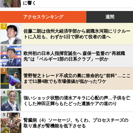
に響く
アクセスランキング
週間
1
佐藤二朗は信州大経済学部から就職氷河期にリクルー
トに入社も、わずか1日で辞めて役者の道へ
2
欧州初の日本人指揮官誕生へ 森保一監督の“再就職
先”は「ベルギー1部の日系クラブ」一択か
3
菅野智之トレード不成立の裏に致命的な“前科”…ここ
まで11勝4敗でも市場価値が低かったワケ
4
強いショック状態の清水アキラに心配の声…子供を亡
くした神田正輝らもたどった遺族ケアの道のり
5
腎臓病（4）ソーセージ、ちくわ、プロセスチーズの
取り過ぎが腎機能を低下させる