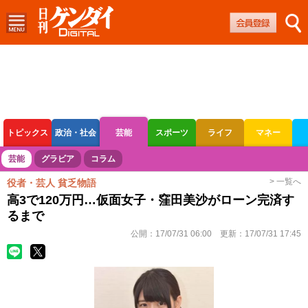
トピックス
政治・社会
芸能
スポーツ
ライフ
マネー
ボートレース
競輪
オートレース
芸能
グラビア
コラム
> 一覧へ
役者・芸人 貧乏物語
高3で120万円…仮面女子・窪田美沙がローン完済す
るまで
公開：
17/07/31 06:00
更新：
17/07/31 17:45