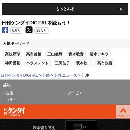
もっとみる
日刊ゲンダイDIGITALを読もう！
6.6万
18.5万
人気キーワード
高校野球
高市首相
三山凌輝
青木歌音
清水アキラ
神田愛花
ハラスメント
三田佳子
萩本欽一
高市政権
日刊ゲンダイDIGITAL
芸能
芸能ニュース
記事
芸能
芸能
グラビア
コラム
表示切り替え