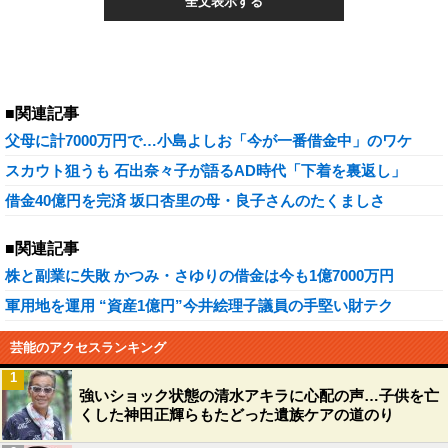
全文表示する
■関連記事
父母に計7000万円で…小島よしお「今が一番借金中」のワケ
スカウト狙うも 石出奈々子が語るAD時代「下着を裏返し」
借金40億円を完済 坂口杏里の母・良子さんのたくましさ
■関連記事
株と副業に失敗 かつみ・さゆりの借金は今も1億7000万円
軍用地を運用 “資産1億円”今井絵理子議員の手堅い財テク
芸能のアクセスランキング
1
強いショック状態の清水アキラに心配の声…子供を亡
くした神田正輝らもたどった遺族ケアの道のり