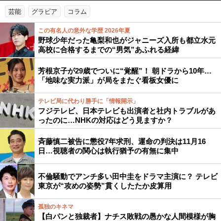
芸能
グラビア
コラム
この有名人の意外な学歴 2026年夏
野球少年だった亀梨和也がジャニーズ入所も都立水元
高校に合格するまでの“男気”あふれる経緯
芳根京子が29歳でついに“覚醒”！ 朝ドラから10年…
「地味な実力派」が局をまたぐ看板女優に
テレビ局に代わり勝手に「情報開示」
フジテレビ、日本テレビも出演者と社内トラブルがあ
ったのに…NHKの対応はどう見ますか？
斉藤慎二被告に懲役7年求刑、運命の判決は11月16
日…視聴者の関心は執行猶予の有無に集中
不倫騒動でアンチ多い田中圭をドラマ主演に？ テレビ
東京が“攻めの姿勢”貫くしたたか皮算用
孤独のキネマ
【白パンと独裁者】ナチス敗戦の愚かな人間模様が胸