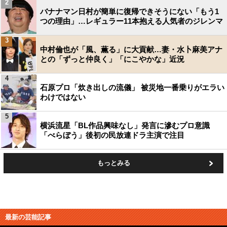
2
バナナマン日村が簡単に復帰できそうにない「もう1
つの理由」…レギュラー11本抱える人気者のジレンマ
3
中村倫也が「風、薫る」に大貢献…妻・水卜麻美アナ
との「ずっと仲良く」「にこやかな」近況
4
石原プロ「炊き出しの流儀」 被災地一番乗りがエラい
わけではない
5
横浜流星「BL作品興味なし」発言に滲むプロ意識
「べらぼう」後初の民放連ドラ主演で注目
もっとみる
最新の芸能記事