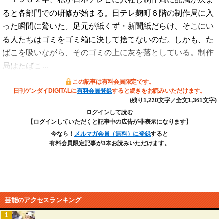
ると各部門での研修が始まる。日テレ麹町６階の制作局に入
った瞬間に驚いた。足元が紙くず・新聞紙だらけ、そこにい
る人たちはゴミをゴミ箱に決して捨てないのだ。しかも、た
ばこを吸いながら、そのゴミの上に灰を落としている。制作
局はたばこ…
この記事は有料会員限定です。
日刊ゲンダイDIGITALに
有料会員登録
すると続きをお読みいただけます。
(残り1,220文字／全文1,361文字)
ログインして読む
【ログインしていただくと記事中の広告が非表示になります】
今なら！
メルマガ会員（無料）に登録
すると
有料会員限定記事が3本お読みいただけます。
芸能のアクセスランキング
1