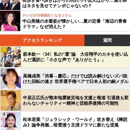
街歩き食べ歩きばかりの売れっ子芸人ばかり…漫才師
はネタを見せてナンボじゃないの？
テレビが10倍面白くなるコラム
中山美穂の水着姿が懐かしい…夏の定番「海辺の青春
ドラマ」なぜ消えた？
アクセスランキング
週間
1
萩本欽一〈34〉私の“運”論 大谷翔平のカネを使い込
んだ通訳に「小さな声で『ありがとう』」
2
高橋成美「渋幕→慶応」だけでは読み解けないズバ抜
けた回転の速さ 世界選手権ペアで日本人初の銅メダル
3
中居正広氏が熊本地震被災地を支援と報道 引退後も変
わらないチャリティー精神と芸能界復帰の可能性
4
松本若菜「ジュラシック・ワールド」吹き替え《棒読
み》論争再燃…暗雲漂う主演ドラマに新たな逆風