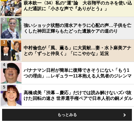
萩本欽一〈34〉私の“運”論 大谷翔平のカネを使い込
んだ通訳に「小さな声で『ありがとう』」
2
強いショック状態の清水アキラに心配の声…子供を亡
くした神田正輝らもたどった遺族ケアの道のり
3
中村倫也が「風、薫る」に大貢献…妻・水卜麻美アナ
との「ずっと仲良く」「にこやかな」近況
4
バナナマン日村が簡単に復帰できそうにない「もう1
つの理由」…レギュラー11本抱える人気者のジレンマ
5
高橋成美「渋幕→慶応」だけでは読み解けないズバ抜
けた回転の速さ 世界選手権ペアで日本人初の銅メダル
もっとみる