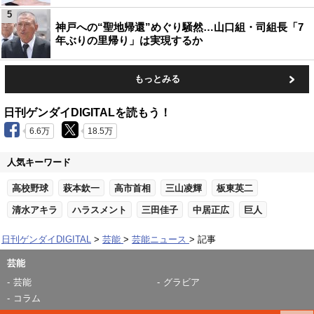
5
神戸への“聖地帰還”めぐり騒然…山口組・司組長「7
年ぶりの里帰り」は実現するか
もっとみる
日刊ゲンダイDIGITALを読もう！
6.6万
18.5万
人気キーワード
高校野球
萩本欽一
高市首相
三山凌輝
板東英二
清水アキラ
ハラスメント
三田佳子
中居正広
巨人
日刊ゲンダイDIGITAL
芸能
芸能ニュース
記事
芸能
芸能
グラビア
コラム