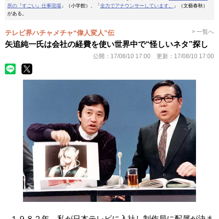
所の『すごい』仕事現場
」（小学館）、「
全力でアナウンサーしています。
」（文藝春秋）
がある。
> 一覧へ
テレビ界ハチャメチャ“偉人変人”伝
矢追純一氏は会社の経費を使い世界中で“怪しいネタ”探し
公開：
17/08/10 17:00
更新：
17/08/10 17:00
１９８２年、私が日本テレビに入社し制作局に配属が決ま