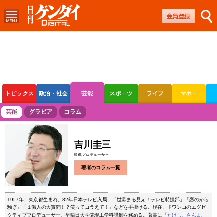
トピックス
政治・社会
芸能
スポーツ
ライフ
マネー
ボートレース
競輪
オートレース
芸能
グラビア
コラム
吉川圭三
映像プロデューサー
著者のコラム一覧
1957年、東京都生まれ。82年日本テレビ入局。「世界まる見え！テレビ特捜部」「恋のから
騒ぎ」「１億人の大質問！？笑ってコラえて！」などを手掛ける。現在、ドワンゴのエグゼ
クティブプロデューサー、早稲田大学表現工学科講師を務める。著書に「
たけし、さんま、