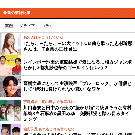
最新の芸能記事
芸能
グラビア
コラム
あの人は今こうしている
♪たらこ～たらこ～の大ヒットCM曲を歌った志村玲那
さんは、IT企業の正社員に
レインボー池田の電撃結婚で気になる…相方ジャンボ
たかお&都丸紗也華のゴールインはいつ？
高橋文哉にとって主演映画「ブルーロック」が俳優と
して“絶対に負けられない戦い”なワケ
芋澤貞雄「裏の裏まで徹底取材」
川口春奈と田中みな実の"授かり婚"に続きそうな有村
架純&白石麻衣&黒田みゆ…交際状況と踏み切るタイ
ミング
桧山珠美 あれもこれも言わせて