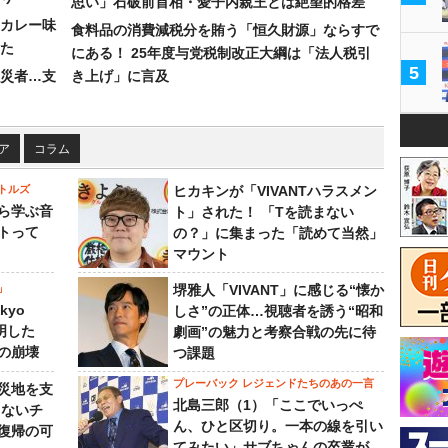
思い」石破前首相・愛子内親王とは絶望的格差
カレー味
食料品の消費減税分を賄う「恒久財源」ならすで
た
にある！ 25年度与党税制改正大綱は「法人税引
5
災者…支
き上げ」に言及
ア
コラム
トルズ
ヒカキンが「VIVANTハラスメン
ら学ぶ音
ト」された！ 「Tを読まない
トって
の？」に集まった「読めて当然」
マウント
」
堺雅人「VIVANT」に感じる“懐か
kyo
しさ”の正体…視聴者を誘う“昭和
判明した
劇画”の魅力と考察合戦の先に待
の崩壊
つ課題
プレーバック レジェンドたちのあの一言
災地を支
北島三郎（1）「ここでいっぺ
らないチ
ん、ひと区切り。一本の線を引い
復帰の可
てみたい」サブちゃんの卒業が