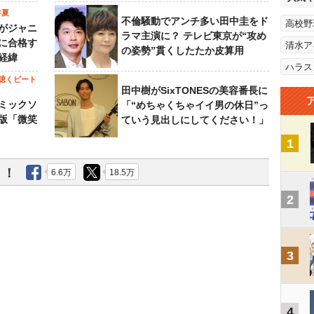
年夏
不倫騒動でアンチ多い田中圭をド
高校野
がジャニ
ラマ主演に？ テレビ東京が“攻め
に合格す
清水ア
の姿勢”貫くしたたか皮算用
経緯
ハラス
聴くビート
田中樹がSixTONESの美容番長に
ミックソ
「“めちゃくちゃイイ男の休日”っ
版「微笑
ていう見出しにしてください！」
1
う！
6.6万
18.5万
2
3
4