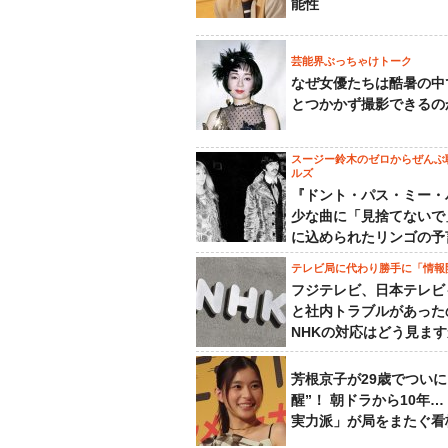
能性
芸能界ぶっちゃけトーク
なぜ女優たちは酷暑の中
とつかかず撮影できるの
スージー鈴木のゼロからぜんぶ
ルズ
『ドント・パス・ミー・
少な曲に「見捨てないで
に込められたリンゴの予
テレビ局に代わり勝手に「情報
フジテレビ、日本テレビ
と社内トラブルがあった
NHKの対応はどう見ま
芳根京子が29歳でついに
醒”！ 朝ドラから10年
実力派」が局をまたぐ看