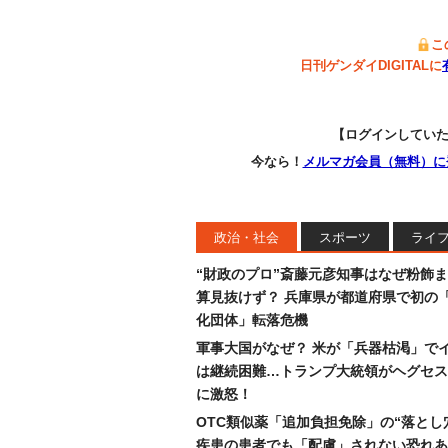
こ
日刊ゲンダイDIGITALに
【ログインしてい
今なら！
メルマガ会員（無料）に
政治・社会
スポーツ
ライ
“財政のプロ”斎藤元彦知事はなぜ粉飾
算見抜けず？ 兵庫県が都道府県で初の
化団体」転落危機
軍事大国がなぜ？ 米が「兵器枯渇」で
は継続困難…トランプ大統領がヘグセス
に激怒！
OTC類似薬「追加負担免除」の“落とし
疾患の患者でも「配慮」されない恐れあ