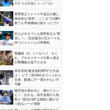
のテコ入れ役にうってつけ
菅野智之トレード不成立の裏に
致命的な“前科”…ここまで11勝4
敗でも市場価値が低かったワケ
巨人が今オフにも菅野智之を“買
戻し”へ…完全復活の元エースを
待つメジャーとの争奪戦
腎臓病（4）ソーセージ、ちく
わ、プロセスチーズの取り過ぎ
が腎機能を低下させる
高市首相“被災地利用PV”が大炎
上！ ピアノBGM付きでヘリから
合掌、酷暑に汗一滴かかない不
可解
被災地を踏み台に…確かにビン
ビン「伝わる」高市首相の人気
取り “政治の師”は激励に駆けず
り回るハード視察