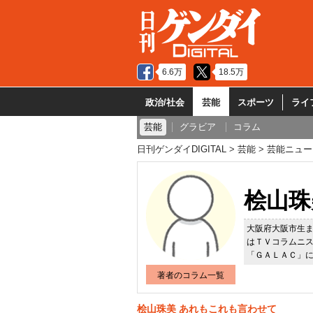
6.6万
18.5万
政治/社会
芸能
スポーツ
ライ
芸能
グラビア
コラム
日刊ゲンダイDIGITAL
芸能
芸能ニュー
桧山珠
大阪府大阪市生
はＴＶコラムニ
「ＧＡＬＡＣ」
著者のコラム一覧
桧山珠美 あれもこれも言わせて