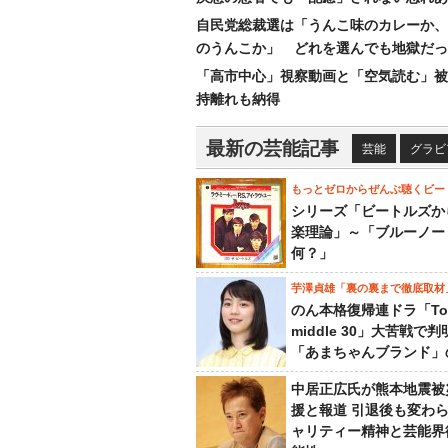
自民党総裁選は「うんこ味のカレーか、
のうんこか」 どれを選んでも地獄だっ
「高市中心」視察動画と「空気読む」被
持離れも納得
最新の芸能記事
芸能
グラビ
もっとゼロからぜんぶ聴くビー
シリーズ「ビートルズか
楽理論」～「ブルーノー
何？」
芋澤貞雄「裏の裏まで徹底取材
のん本格復帰連ドラ「To
middle 30」大苦戦で
「あまちゃんブランド」
中居正広氏が熊本地震被
援と報道 引退後も変わ
ャリティー精神と芸能界