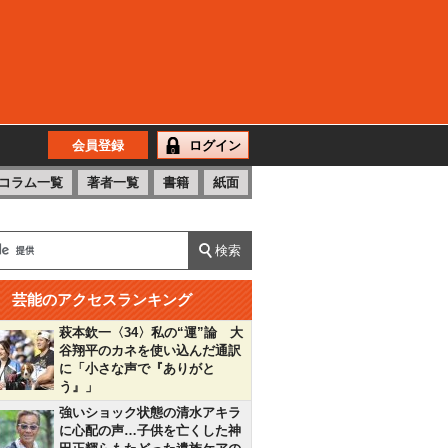
会員登録
ログイン
コラム一覧
著者一覧
書籍
紙面
芸能のアクセスランキング
萩本欽一〈34〉私の“運”論 大
谷翔平のカネを使い込んだ通訳
に「小さな声で『ありがと
う』」
強いショック状態の清水アキラ
に心配の声…子供を亡くした神