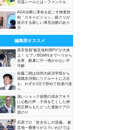
示温シールとは～ファンケル
AGA治療に革命を起こす検査技
術「スキャビジョン」銀クリが
提示する新しい薄毛治療のあり
方
編集部オススメ
高市首相“被災地利用PV”が大炎
上！ ピアノBGM付きでヘリから
合掌、酷暑に汗一滴かかない不
可解
佐藤二朗は信州大経済学部から
就職氷河期にリクルートに入社
も、わずか1日で辞めて役者の道
へ
強いショック状態の清水アキラ
に心配の声…子供を亡くした神
田正輝らもたどった遺族ケアの
道のり
石原プロ「炊き出しの流儀」 被
災地一番乗りがエラいわけでは