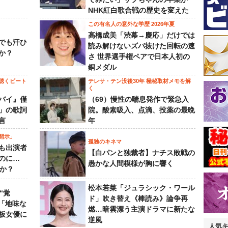
NHK紅白歌合戦の歴史を変えた
この有名人の意外な学歴 2026年夏
高橋成美「渋幕→慶応」だけでは
でも汗ひ
読み解けないズバ抜けた回転の速
か？
さ 世界選手権ペアで日本人初の
銅メダル
聴くビート
テレサ・テン没後30年 極秘取材メモを解
く
バイ』僅
（69）慢性の喘息発作で緊急入
」の歌詞
院。酸素吸入、点滴、投薬の最晩
言
年
開示」
孤独のキネマ
も出演者
【白パンと独裁者】ナチス敗戦の
のに…
愚かな人間模様が胸に響く
すか？
松本若菜「ジュラシック・ワール
“覚
ド」吹き替え《棒読み》論争再
…「地味な
燃…暗雲漂う主演ドラマに新たな
板女優に
逆風
人気