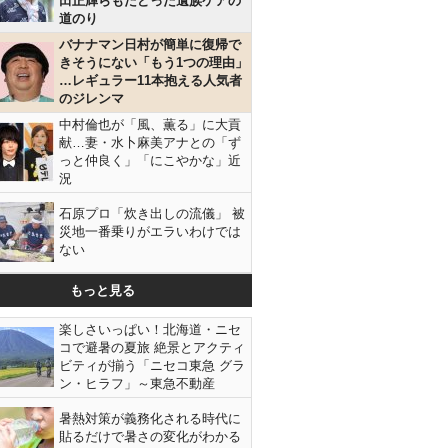
田正輝らもたどった遺族ケアの
道のり
バナナマン日村が簡単に復帰で
きそうにない「もう1つの理由」
…レギュラー11本抱える人気者
のジレンマ
中村倫也が「風、薫る」に大貢
献…妻・水卜麻美アナとの「ず
っと仲良く」「にこやかな」近
況
石原プロ「炊き出しの流儀」 被
災地一番乗りがエラいわけでは
ない
もっと見る
楽しさいっぱい！北海道・ニセ
コで避暑の夏旅 絶景とアクティ
ビティが揃う「ニセコ東急 グラ
ン・ヒラフ」～東急不動産
暑熱対策が義務化される時代に
貼るだけで暑さの変化がわかる