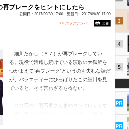
の再ブレークをヒントにしたら
公開日：
2017/09/30 17:00
更新日：
2017/09/30 17:00
3
>> バックナンバー
印刷
4
細川たかし（６７）が再ブレークしてい
る。現役で活躍し続けている演歌の大御所を
5
つかまえて“再ブレーク”というのも失礼な話だ
が、バラエティーにひっぱりだこの細川を見
ていると、そう言わざるを得ない。
PR
２２日の「明石家さんまのコンプレッくす
っ杯 第１０回記念レジェンド集結３時間…
PR