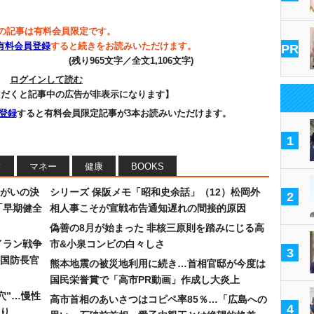
の記事は有料会員限定です。
有料会員登録
すると続きをお読みいただけます。
PR
(残り965文字／全文1,106文字)
ログインして読む
ただくと記事中の広告が非表示になります】
登録
すると有料会員限定記事が3本お読みいただけます。
1
フ
マネー
健康
BOOKS
まがいの決
シリーズ 保阪メモ「昭和史余話」（12）松岡外
2
「早期健全
相人事こそが宣戦布告通知遅れの間接的原因
偽善の8月が始まった 非核三原則を踏みにじる高
イラン戦争
市&小泉コンビの白々しさ
3
国防長官
熊本地震の被災地利用に続き…首相官邸が今度は
国民栄誉賞で「高市PR動画」作成し大炎上
穴”…慢性
高市首相のあいさつはコピペ率85％…「広島への
4
り