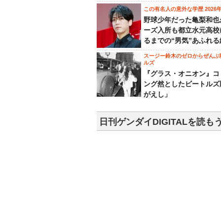
この有名人の意外な学歴 2026
野球少年だった亀梨和也
ーズ入所も都立水元高校
るまでの“男気”あふれる
スージー鈴木のゼロからぜんぶ
ルズ
『グラス・オニオン』コ
ング然としたビートルズ
がえし」
日刊ゲンダイDIGITALを読も