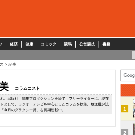
フ
経済
健康
コミック
競馬
公営競技
書籍
ス
記事
美
コラムニスト
まれ。出版社、編集プロダクションを経て、フリーライターに。現在
ストとして、ラジオ・テレビを中心としたコラムを執筆。放送批評誌
1
に「今月のダラクシー賞」を長期連載中。
2