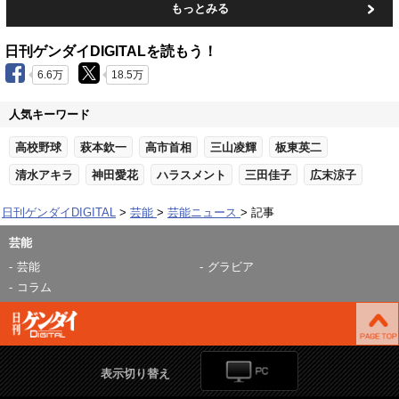
もっとみる
日刊ゲンダイDIGITALを読もう！
6.6万
18.5万
人気キーワード
高校野球
萩本欽一
高市首相
三山凌輝
板東英二
清水アキラ
神田愛花
ハラスメント
三田佳子
広末涼子
日刊ゲンダイDIGITAL
芸能
芸能ニュース
記事
芸能
芸能
グラビア
コラム
表示切り替え