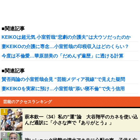
■関連記事
KEIKOは超元気 小室哲哉“悲劇の介護夫”は大ウソだったのか
妻KEIKOの介護に専念…小室哲哉の印税収入はどのくらい？
今度は不倫愛…華原朋美の「だめんず遍歴」に透ける計算
■関連記事
賛否両論の小室哲哉会見 “芸能メディア視線”で見えた疑問
妻KEIKOを実家に預け…小室哲哉“添い寝不倫”で失う信用
芸能のアクセスランキング
1
萩本欽一〈34〉私の“運”論 大谷翔平のカネを使い込
んだ通訳に「小さな声で『ありがとう』」
2