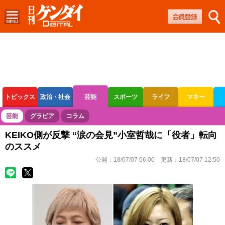
トピックス
政治・社会
芸能
スポーツ
ライフ
マネー
ボートレース
競輪
オートレース
芸能
グラビア
コラム
KEIKO側が反撃 “涙の会見”小室哲哉に「役者」転向
のススメ
公開：
18/07/07 06:00
更新：
18/07/07 12:50