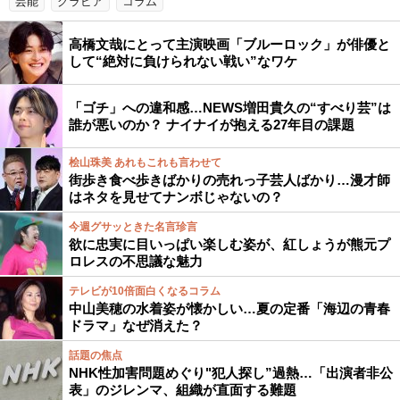
芸能
グラビア
コラム
高橋文哉にとって主演映画「ブルーロック」が俳優と
して“絶対に負けられない戦い”なワケ
「ゴチ」への違和感…NEWS増田貴久の“すべり芸”は
誰が悪いのか？ ナイナイが抱える27年目の課題
桧山珠美 あれもこれも言わせて
街歩き食べ歩きばかりの売れっ子芸人ばかり…漫才師
はネタを見せてナンボじゃないの？
今週グサッときた名言珍言
欲に忠実に目いっぱい楽しむ姿が、紅しょうが熊元プ
ロレスの不思議な魅力
テレビが10倍面白くなるコラム
中山美穂の水着姿が懐かしい…夏の定番「海辺の青春
ドラマ」なぜ消えた？
話題の焦点
NHK性加害問題めぐり"犯人探し”過熱…「出演者非公
表」のジレンマ、組織が直面する難題