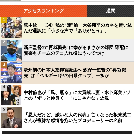
アクセスランキング
週間
1
萩本欽一〈34〉私の“運”論 大谷翔平のカネを使い込
んだ通訳に「小さな声で『ありがとう』」
2
新庄監督の“再就職先”に挙がるまさかの球団 采配に
賛否もチームのテコ入れ役にうってつけ
3
欧州初の日本人指揮官誕生へ 森保一監督の“再就職
先”は「ベルギー1部の日系クラブ」一択か
4
中村倫也が「風、薫る」に大貢献…妻・水卜麻美アナ
との「ずっと仲良く」「にこやかな」近況
5
「恩人だけど、嫌いな人の代表」亡くなった板東英二
さんが複雑な感情を抱いたプロデューサーの名前