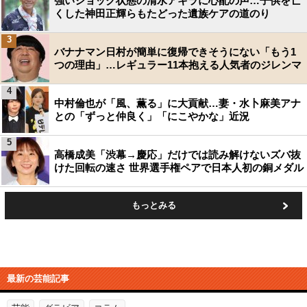
強いショック状態の清水アキラに心配の声…子供を亡
くした神田正輝らもたどった遺族ケアの道のり
3
バナナマン日村が簡単に復帰できそうにない「もう1
つの理由」…レギュラー11本抱える人気者のジレンマ
4
中村倫也が「風、薫る」に大貢献…妻・水卜麻美アナ
との「ずっと仲良く」「にこやかな」近況
5
高橋成美「渋幕→慶応」だけでは読み解けないズバ抜
けた回転の速さ 世界選手権ペアで日本人初の銅メダル
もっとみる
最新の芸能記事