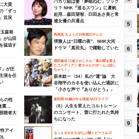
バカリ組は妻「夢眠ねむ」ソック
に大貢
リ？ NHK『巡るスワン』に夏帆
の「ずっ
起用…森田望智、臼田あさ美と常
」近況
連女優の共通点
5
 玉森裕
再発見 ちょうど10年前のテレビ
」が山田
堺雅人は“日曜の夜”、NHK大河
を猛追す
ドラマ「真田丸」で躍動していた
6
増田俊也 口述クロニクル「茶の間を変え
たコメディアン 欽ちゃんのぜ～んぶ話し
NT」が圧
ちゃう！」
7
主演を任
萩本欽一〈34〉私の“運”論 大
い
谷翔平のカネを使い込んだ通訳に
「小さな声で『ありがとう』」
8
からの性
坂田明 81歳の今も現役JAZZライブ
（8）人生を変えたコルトレーン
激震…
のコンサート、雷に打たれた気持
視聴者大
ちになった
9
女性アイ
もっとゼロからぜんぶ聴くビートルズ
OL