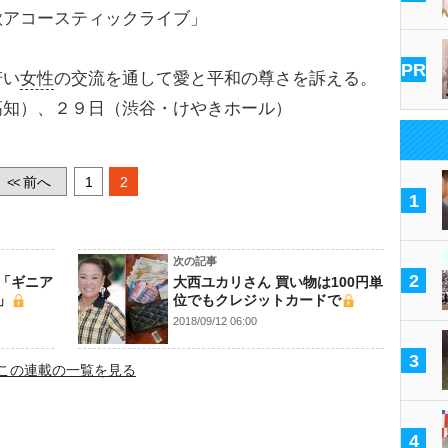
歌アコースティックライブ」
PR
若い
女性
の交流を通して愛と平和の尊さを訴える。
高知）、２９日（渋谷・けやきホール）
前へ
1
2
<<
1
次の記事
2
「ギニア
大西ユカリさん 買い物は100円単
」
位でもクレジットカードで
2018/09/12 06:00
3
この連載の一覧を見る
4