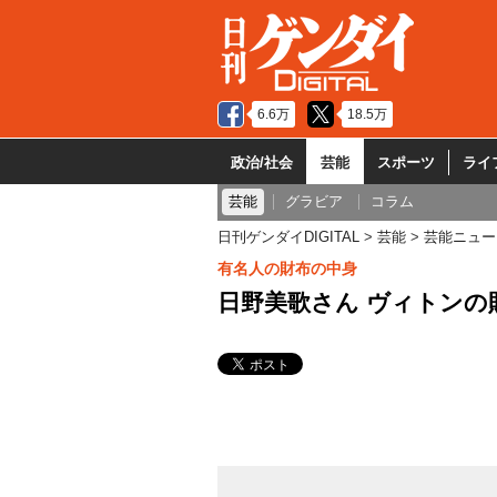
6.6万
18.5万
政治/社会
芸能
スポーツ
ライ
芸能
グラビア
コラム
日刊ゲンダイDIGITAL
芸能
芸能ニュー
有名人の財布の中身
日野美歌さん ヴィトンの