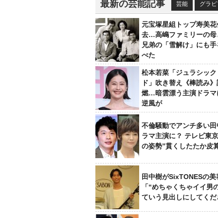
最新の芸能記事
芸能
グラビ
元宝塚星組トップ寿美花
去…高嶋ファミリーの母
兄弟の「雪解け」にも手
べた
松本若菜「ジュラシック
ド」吹き替え《棒読み》
燃…暗雲漂う主演ドラマ
逆風が
不倫騒動でアンチ多い田
ラマ主演に？ テレビ東京
の姿勢”貫くしたたか皮
田中樹がSixTONESの
「“めちゃくちゃイイ男
ていう見出しにしてくだ