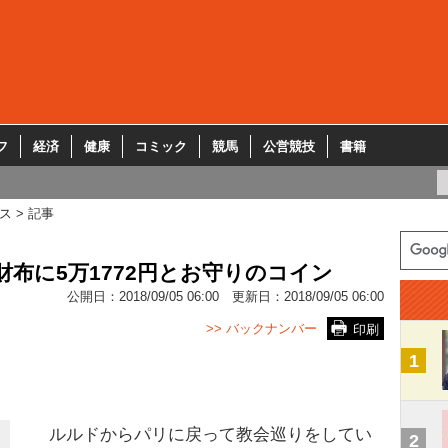
フ
経済
健康
コミック
競馬
公営競技
書籍
ス
記事
財布に5万1772円とお守りのコイン
公開日：
2018/09/05 06:00
更新日：
2018/09/05 06:00
>> バックナンバー
印刷
1
ルルドからパリに戻って教会巡りをしてい
2