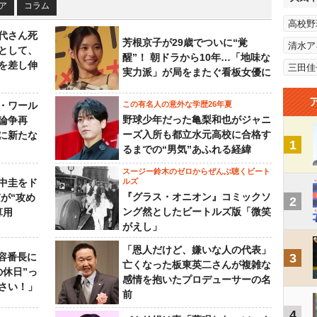
ア
コラム
高校野
代さん死
芳根京子が29歳でついに“覚
清水ア
として、
醒”！ 朝ドラから10年…「地味な
を差し伸
三田佳
実力派」が局をまたぐ看板女優に
・ワール
この有名人の意外な学歴26年夏
野球少年だった亀梨和也がジャニ
論争再
ーズ入所も都立水元高校に合格す
に新たな
1
るまでの“男気”あふれる経緯
スージー鈴木のゼロからぜんぶ聴くビート
中圭をド
ルズ
『グラス・オニオン』コミックソ
が“攻め
2
ング然としたビートルズ版「微笑
算用
がえし」
「恩人だけど、嫌いな人の代表」
美容番長に
3
亡くなった板東英二さんが複雑な
の休日”っ
感情を抱いたプロデューサーの名
さい！」
前
4