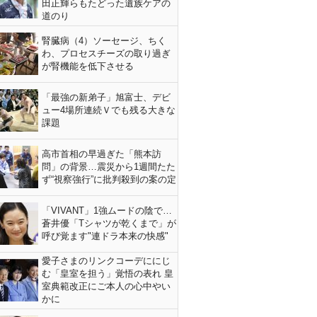
田正輝らもたどった遺族ケアの
道のり
腎臓病（4）ソーセージ、ちく
わ、プロセスチーズの取り過ぎ
が腎機能を低下させる
「最強の新弟子」旭富士、デビ
ュー4場所連続Ｖでも残る大きな
課題
高市首相の早過ぎた「熊本訪
問」の背景…震災から1週間たた
ず“視察強行”に批判殺到の案の定
「VIVANT」1強ムードの陰で…
蒼井優「Tシャツが乾くまで」が
呼び覚ます"連ドラ本来の快感"
愛子さまのリンクコーデににじ
む「皇室を担う」覚悟の表れ 皇
室典範改正にご本人の心中やい
かに