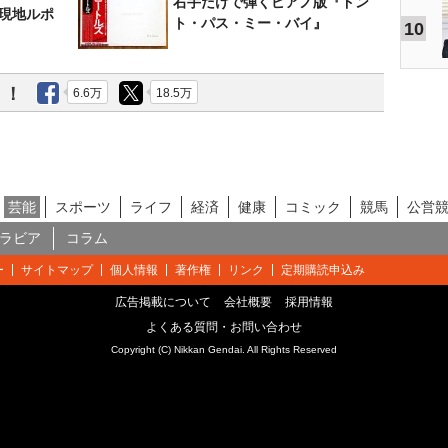
右手だけで弾くピアノ版『ドン
～現地ルポ
ト・パス・ミー・バイ』
10
う！
6.6万
18.5万
芸能
スポーツ
ライフ
経済
健康
コミック
競馬
公営
ラビア
コラム
ー
サイトマップ
個人情報
著作権
リンク
定期購読申込み
広告掲載について
会社概要
採用情報
よくある質問・お問い合わせ
Copyright (C) Nikkan Gendai. All Rights Reserved