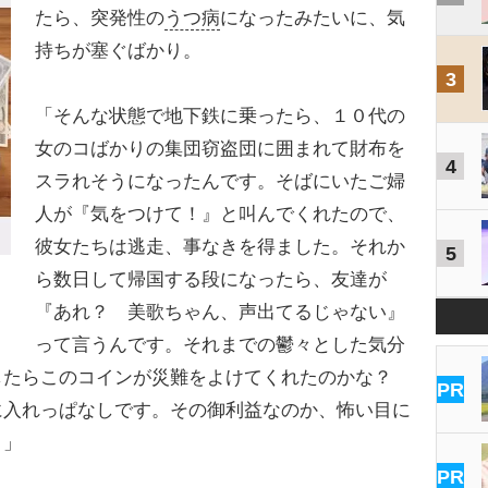
たら、突発性の
うつ病
になったみたいに、気
持ちが塞ぐばかり。
3
「そんな状態で地下鉄に乗ったら、１０代の
女のコばかりの集団窃盗団に囲まれて財布を
4
スラれそうになったんです。そばにいたご婦
人が『気をつけて！』と叫んでくれたので、
彼女たちは逃走、事なきを得ました。それか
5
ら数日して帰国する段になったら、友達が
『あれ？ 美歌ちゃん、声出てるじゃない』
って言うんです。それまでの鬱々とした気分
したらこのコインが災難をよけてくれたのかな？
PR
に入れっぱなしです。その御利益なのか、怖い目に
）」
PR