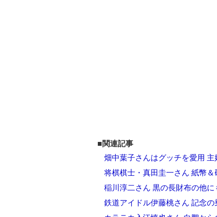
■関連記事
畑中葉子さんはグッチを愛用 
将棋棋士・真田圭一さん 紙幣＆
稲川淳二さん 黒の長財布の他
鉄道アイドル伊藤桃さん 記念