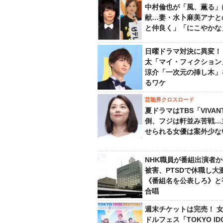
中村倫也が「風、薫る」
献…妻・水卜麻美アナと
と仲良く」「にこやかな
日曜ドラマ対決に異変！
太「マイ・フィクション
涼介「一次元の挿し木」
るワケ
芸能界クロスロード
夏ドラマはTBS「VIVA
倒、フジは軒並み苦戦…
せられる女優は案外少な
NHK職員が番組出演者
被害、PTSDで休職し大
《番組名を公表しろ》と
合唱
週末チケットは完売！ 
ドルフェス「TOKYO ID