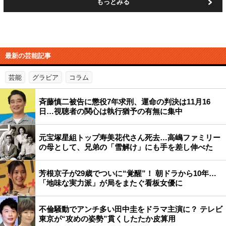
もっとみる
最新の芸能記事
芸能
グラビア
コラム
斉藤慎二被告に懲役7年求刑、運命の判決は11月16
日…視聴者の関心は執行猶予の有無に集中
元宝塚星組トップ寿美花代さん死去…高嶋ファミリー
の母として、兄弟の「雪解け」にも手を差し伸べた
芳根京子が29歳でついに“覚醒”！ 朝ドラから10年…
「地味な実力派」が局をまたぐ看板女優に
不倫騒動でアンチ多い田中圭をドラマ主演に？ テレビ
東京が“攻めの姿勢”貫くしたたか皮算用