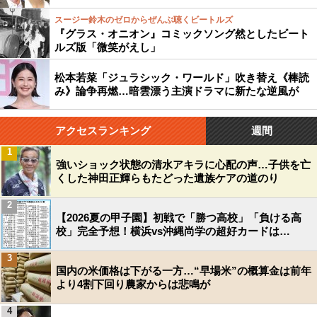
スージー鈴木のゼロからぜんぶ聴くビートルズ
『グラス・オニオン』コミックソング然としたビート
ルズ版「微笑がえし」
松本若菜「ジュラシック・ワールド」吹き替え《棒読
み》論争再燃…暗雲漂う主演ドラマに新たな逆風が
アクセスランキング
週間
1
強いショック状態の清水アキラに心配の声…子供を亡
くした神田正輝らもたどった遺族ケアの道のり
2
【2026夏の甲子園】初戦で「勝つ高校」「負ける高
校」完全予想！横浜vs沖縄尚学の超好カードは…
3
国内の米価格は下がる一方…“早場米”の概算金は前年
より4割下回り農家からは悲鳴が
4