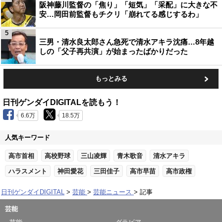
阪神藤川監督の「焦り」「短気」「采配」に大きな不
安…岡田前監督もチクリ「崩れてる感じするわ」
5
三男・清水良太郎さん急死で清水アキラ沈痛…8年越
しの「父子再共演」が始まったばかりだった
もっとみる
日刊ゲンダイDIGITALを読もう！
6.6万
18.5万
人気キーワード
高市首相
高校野球
三山凌輝
青木歌音
清水アキラ
ハラスメント
神田愛花
三田佳子
高市早苗
高市政権
日刊ゲンダイDIGITAL
芸能
芸能ニュース
記事
芸能