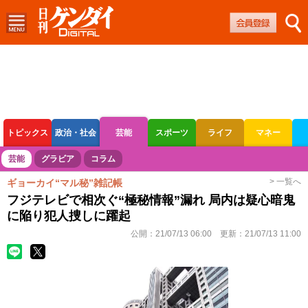
トピックス
政治・社会
芸能
スポーツ
ライフ
マネー
ボートレース
競輪
オートレース
芸能
グラビア
コラム
> 一覧へ
ギョーカイ“マル秘”雑記帳
フジテレビで相次ぐ“極秘情報”漏れ 局内は疑心暗鬼
に陥り犯人捜しに躍起
公開：
21/07/13 06:00
更新：
21/07/13 11:00