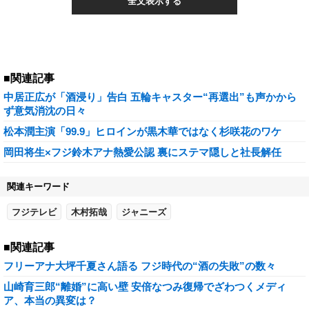
全文表示する
■関連記事
中居正広が「酒浸り」告白 五輪キャスター“再選出”も声かから
ず意気消沈の日々
松本潤主演「99.9」ヒロインが黒木華ではなく杉咲花のワケ
岡田将生×フジ鈴木アナ熱愛公認 裏にステマ隠しと社長解任
関連キーワード
フジテレビ
木村拓哉
ジャニーズ
■関連記事
フリーアナ大坪千夏さん語る フジ時代の“酒の失敗”の数々
山崎育三郎“離婚”に高い壁 安倍なつみ復帰でざわつくメディ
ア、本当の異変は？