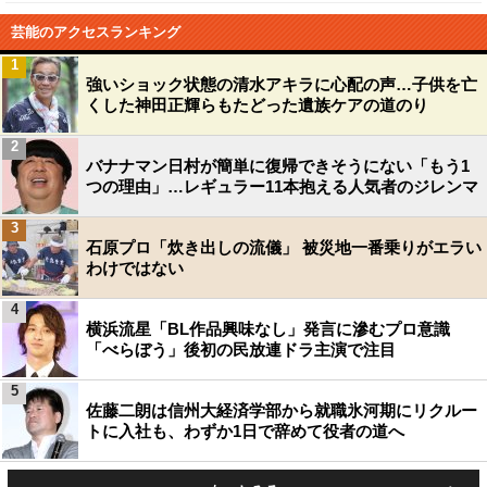
芸能のアクセスランキング
1
強いショック状態の清水アキラに心配の声…子供を亡
くした神田正輝らもたどった遺族ケアの道のり
2
バナナマン日村が簡単に復帰できそうにない「もう1
つの理由」…レギュラー11本抱える人気者のジレンマ
3
石原プロ「炊き出しの流儀」 被災地一番乗りがエラい
わけではない
4
横浜流星「BL作品興味なし」発言に滲むプロ意識
「べらぼう」後初の民放連ドラ主演で注目
5
佐藤二朗は信州大経済学部から就職氷河期にリクルー
トに入社も、わずか1日で辞めて役者の道へ