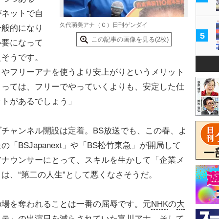
がネットで自
久代萌美アナ（Ｃ）日刊ゲンダイ
一般的になり
5
この記事の画像を見る(2枚)
必要になって
えそうです。
トやフリーアナを使うより安上がりというメリット
とっては、フリーでやっていくよりも、安定した仕
ットがあるでしょう」
チャンネル開設は定着。BS放送でも、この春、よ
BSJapanext」や「BS松竹東急」が開局して
アナウンサーにとって、スキルを生かして「企業メ
は、“第二の人生”として悪くなさそうだ。
の場を奪われることは一番の屈辱です。元
NHK
の
大
ステ』の出演日を減らされていた富川アナ、そして