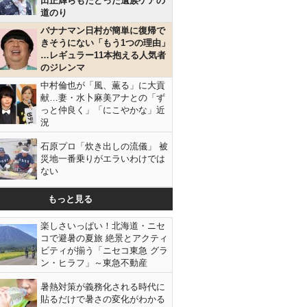
田正輝らもたどった遺族ケアの
道のり
バナナマン日村が簡単に復帰で
きそうにない「もう1つの理由」
…レギュラー11本抱える人気者
のジレンマ
中村倫也が「風、薫る」に大貢
献…妻・水卜麻美アナとの「ず
っと仲良く」「にこやかな」近
況
石原プロ「炊き出しの流儀」 被
災地一番乗りがエラいわけでは
ない
もっと見る
楽しさいっぱい！北海道・ニセ
コで避暑の夏旅 絶景とアクティ
ビティが揃う「ニセコ東急 グラ
ン・ヒラフ」～東急不動産
暑熱対策が義務化される時代に
貼るだけで暑さの変化がわかる