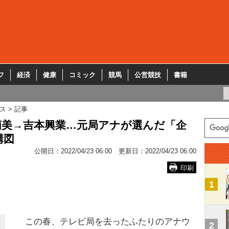
フ
経済
健康
コミック
競馬
公営競技
書籍
ス
記事
萌美→吉本興業…元局アナが選んだ「企
構図
公開日：
2022/04/23 06:00
更新日：
2022/04/23 06:00
印刷
1
この春、テレビ局を去ったふたりのアナウ
2