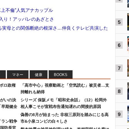
車上不倫”人気アナカップル
金入り！アッパレのあざとさ
5
る実母との関係断絶の根深さ…仲良くテレビ共演した
6
7
フ
マネー
健康
BOOKS
なボロ政権
「高市中心」視察動画と「空気読む」被災者…支
8
持離れも納得
まがいの決
シリーズ 保阪メモ「昭和史余話」（12）松岡外
「早期健全
相人事こそが宣戦布告通知遅れの間接的原因
9
偽善の8月が始まった 非核三原則を踏みにじる高
イラン戦争
市&小泉コンビの白々しさ
国防長官