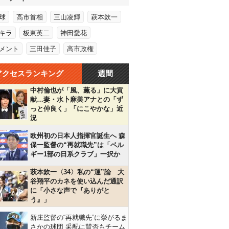
球
高市首相
三山凌輝
萩本欽一
キラ
板東英二
神田愛花
メント
三田佳子
高市政権
アクセスランキング
週間
中村倫也が「風、薫る」に大貢
献…妻・水卜麻美アナとの「ず
っと仲良く」「にこやかな」近
況
欧州初の日本人指揮官誕生へ 森
保一監督の“再就職先”は「ベル
ギー1部の日系クラブ」一択か
萩本欽一〈34〉私の“運”論 大
谷翔平のカネを使い込んだ通訳
に「小さな声で『ありがと
う』」
新庄監督の“再就職先”に挙がるま
さかの球団 采配に賛否もチーム