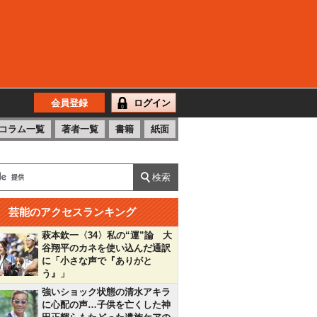
会員登録
ログイン
コラム一覧
著者一覧
書籍
紙面
芸能のアクセスランキング
萩本欽一〈34〉私の“運”論 大
谷翔平のカネを使い込んだ通訳
に「小さな声で『ありがと
う』」
強いショック状態の清水アキラ
に心配の声…子供を亡くした神