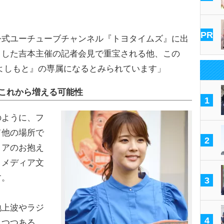
PR
公式ユーチューブチャンネル『トヨタイムズ』に出
うした吉本主催の記者会見で重宝される他、この
よしもと』の専属になるとみられています」
これから増える可能性
1
ように、フ
て他の場所で
2
ィアのお抱え
。メディア文
す。
3
地上波やラジ
4
りつつある