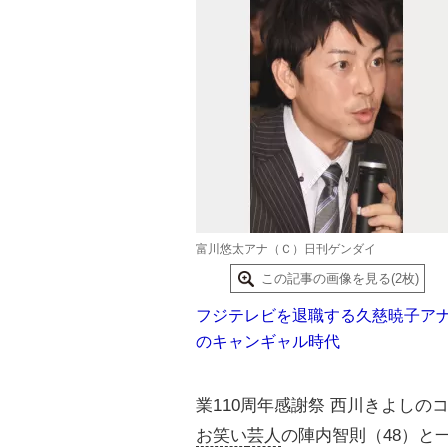
富川悠太アナ（Ｃ）日刊ゲンダイ
この記事の画像を見る(2枚)
フジテレビを退職する久慈暁子ア
のキャンギャル時代
業110周年感謝祭 西川きよし
お笑い
芸人
の陣内智則（48）と