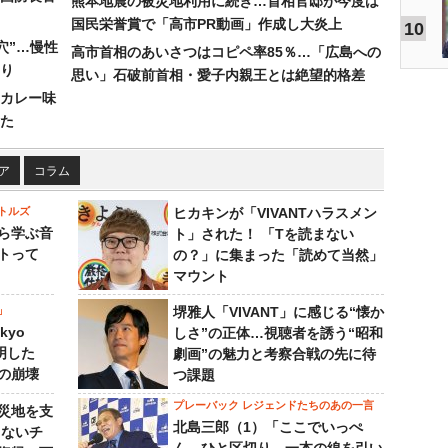
熊本地震の被災地利用に続き…首相官邸が今度は
国民栄誉賞で「高市PR動画」作成し大炎上
10
穴”…慢性
高市首相のあいさつはコピペ率85％…「広島への
り
思い」石破前首相・愛子内親王とは絶望的格差
カレー味
た
ア
コラム
トルズ
ヒカキンが「VIVANTハラスメン
ら学ぶ音
ト」された！ 「Tを読まない
トって
の？」に集まった「読めて当然」
マウント
」
堺雅人「VIVANT」に感じる“懐か
kyo
しさ”の正体…視聴者を誘う“昭和
判明した
劇画”の魅力と考察合戦の先に待
の崩壊
つ課題
プレーバック レジェンドたちのあの一言
災地を支
北島三郎（1）「ここでいっぺ
らないチ