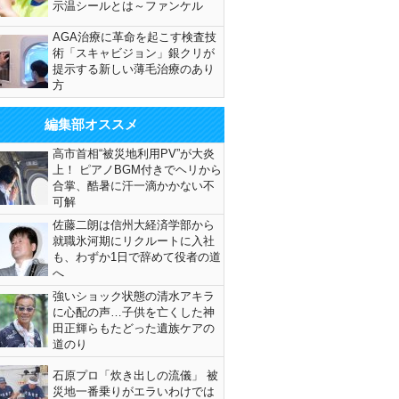
示温シールとは～ファンケル
AGA治療に革命を起こす検査技
術「スキャビジョン」銀クリが
提示する新しい薄毛治療のあり
方
編集部オススメ
高市首相“被災地利用PV”が大炎
上！ ピアノBGM付きでヘリから
合掌、酷暑に汗一滴かかない不
可解
佐藤二朗は信州大経済学部から
就職氷河期にリクルートに入社
も、わずか1日で辞めて役者の道
へ
強いショック状態の清水アキラ
に心配の声…子供を亡くした神
田正輝らもたどった遺族ケアの
道のり
石原プロ「炊き出しの流儀」 被
災地一番乗りがエラいわけでは