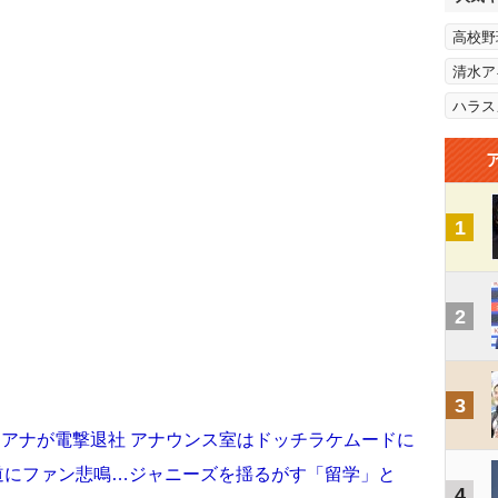
高校野
清水ア
ハラス
1
2
3
朗アナが電撃退社 アナウンス室はドッチラケムードに
退報道にファン悲鳴…ジャニーズを揺るがす「留学」と
4