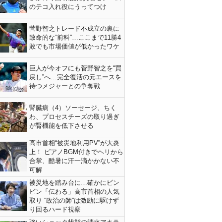
のテコ入れ役にうってつけ
菅野智之トレード不成立の裏に
致命的な“前科”…ここまで11勝4
敗でも市場価値が低かったワケ
巨人が今オフにも菅野智之を“買
戻し”へ…完全復活の元エースを
待つメジャーとの争奪戦
腎臓病（4）ソーセージ、ちく
わ、プロセスチーズの取り過ぎ
が腎機能を低下させる
高市首相“被災地利用PV”が大炎
上！ ピアノBGM付きでヘリから
合掌、酷暑に汗一滴かかない不
可解
被災地を踏み台に…確かにビン
ビン「伝わる」高市首相の人気
取り “政治の師”は激励に駆けず
り回るハード視察