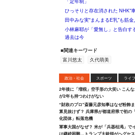
「定年制」
ひっそりと存在消された NHK“
田中みな実“まんまるE乳”も筋
小林麻耶が「愛無し」と告白す
過去は今
■関連キーワード
富川悠太
久代萌美
政治・社会
スポーツ
ライ
2年後に「増税」空手形の大笑い こん
が2年も持つわけがない
“財政のプロ”斎藤元彦知事はなぜ粉飾
算見抜けず？ 兵庫県が都道府県で初の
化団体」転落危機
軍事大国がなぜ？ 米が「兵器枯渇」で
は継続困難…トランプ大統領がヘグセス