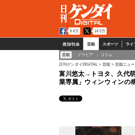
6.6万
18.5万
政治/社会
芸能
スポーツ
ライ
芸能
グラビア
コラム
日刊ゲンダイDIGITAL
芸能
芸能ニュー
富川悠太→トヨタ、久代
業専属」ウィンウィンの