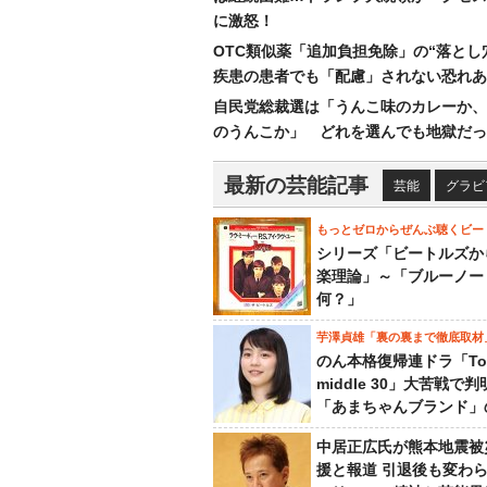
に激怒！
OTC類似薬「追加負担免除」の“落とし
疾患の患者でも「配慮」されない恐れあ
自民党総裁選は「うんこ味のカレーか、
のうんこか」 どれを選んでも地獄だっ
最新の芸能記事
芸能
グラビ
もっとゼロからぜんぶ聴くビー
シリーズ「ビートルズか
楽理論」～「ブルーノー
何？」
芋澤貞雄「裏の裏まで徹底取材
のん本格復帰連ドラ「To
middle 30」大苦戦で
「あまちゃんブランド」
中居正広氏が熊本地震被
援と報道 引退後も変わ