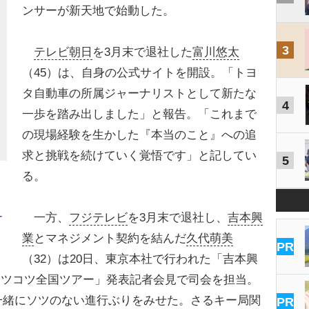
ンサーが新天地で始動した。
3
テレビ朝日
を3月末で退社した
富川悠太
（45）は、自身の公式サイトを開設。「トヨ
タ自動車の所属ジャーナリストとして新たな
4
一歩を踏み出しました」と報告。「これまで
の現場経験を生かした『本当のこと』への追
求と挑戦を続けていく覚悟です」と記してい
5
る。
一方、
フジテレビ
を3月末で退社し、
吉本興
ナ
業
とマネジメント契約を結んだ
久代萌美
PR
（32）は20日、東京本社で行われた「吉本興
のコツコツ全国ツアー」発表記者会見で司会を担当。
一緒にソツのない進行ぶりをみせた。さるキー局関
PR