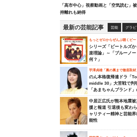
「高市中心」視察動画と「空気読む」被
持離れも納得
最新の芸能記事
芸能
グラビ
もっとゼロからぜんぶ聴くビー
シリーズ「ビートルズか
楽理論」～「ブルーノー
何？」
芋澤貞雄「裏の裏まで徹底取材
のん本格復帰連ドラ「To
middle 30」大苦戦で
「あまちゃんブランド」
中居正広氏が熊本地震被
援と報道 引退後も変わ
ャリティー精神と芸能界
能性