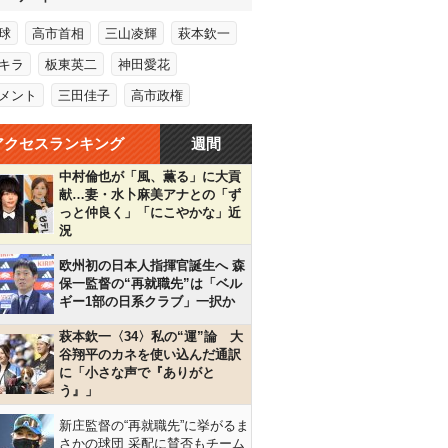
球
高市首相
三山凌輝
萩本欽一
キラ
板東英二
神田愛花
メント
三田佳子
高市政権
アクセスランキング
週間
中村倫也が「風、薫る」に大貢
献…妻・水卜麻美アナとの「ず
っと仲良く」「にこやかな」近
況
欧州初の日本人指揮官誕生へ 森
保一監督の“再就職先”は「ベル
ギー1部の日系クラブ」一択か
萩本欽一〈34〉私の“運”論 大
谷翔平のカネを使い込んだ通訳
に「小さな声で『ありがと
う』」
新庄監督の“再就職先”に挙がるま
さかの球団 采配に賛否もチーム