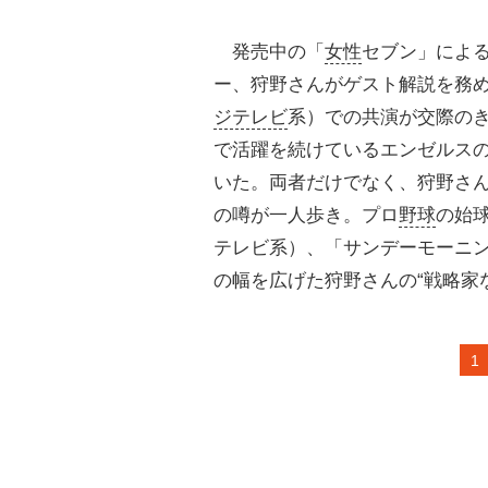
発売中の「
女性
セブン」によ
ー、狩野さんがゲスト解説を務め
ジテレビ
系）での共演が交際の
で活躍を続けているエンゼルス
いた。両者だけでなく、狩野さ
の噂が一人歩き。プロ
野球
の始
テレビ系）、「サンデーモーニ
の幅を広げた狩野さんの“戦略家
1