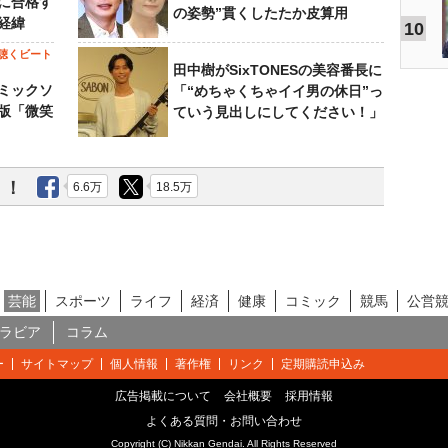
に合格す
の姿勢”貫くしたたか皮算用
経緯
10
聴くビート
田中樹がSixTONESの美容番長に
ミックソ
「“めちゃくちゃイイ男の休日”っ
版「微笑
ていう見出しにしてください！」
う！
6.6万
18.5万
芸能
スポーツ
ライフ
経済
健康
コミック
競馬
公営
ラビア
コラム
ー
サイトマップ
個人情報
著作権
リンク
定期購読申込み
広告掲載について
会社概要
採用情報
よくある質問・お問い合わせ
Copyright (C) Nikkan Gendai. All Rights Reserved