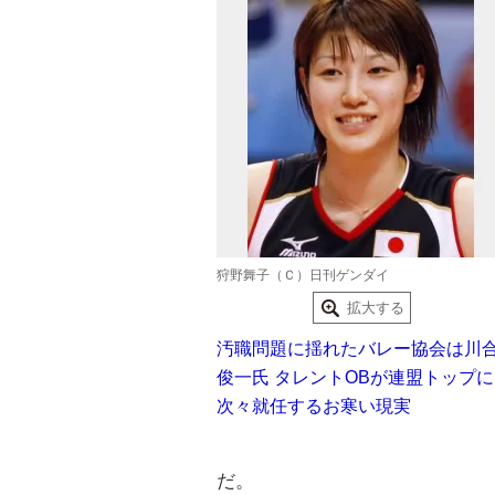
狩野舞子（Ｃ）日刊ゲンダイ
拡大する
汚職問題に揺れたバレー協会は川
俊一氏 タレントOBが連盟トップに
次々就任するお寒い現実
だ。