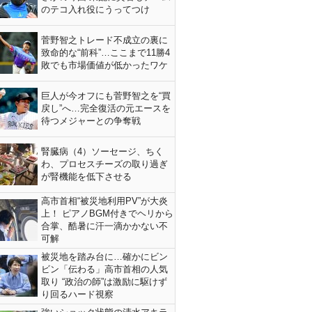
のテコ入れ役にうってつけ
菅野智之トレード不成立の裏に
致命的な“前科”…ここまで11勝4
敗でも市場価値が低かったワケ
巨人が今オフにも菅野智之を“買
戻し”へ…完全復活の元エースを
待つメジャーとの争奪戦
腎臓病（4）ソーセージ、ちく
わ、プロセスチーズの取り過ぎ
が腎機能を低下させる
高市首相“被災地利用PV”が大炎
上！ ピアノBGM付きでヘリから
合掌、酷暑に汗一滴かかない不
可解
被災地を踏み台に…確かにビン
ビン「伝わる」高市首相の人気
取り “政治の師”は激励に駆けず
り回るハード視察