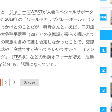
ると、
ジャニーズWEST
が大会スペシャルサポータ
PR
た2019年の「ワールドカップバレーボール」（
フ
きっかけとのことだが、狩野さんといえば、二刀流
の
大谷翔平
選手（28）との交際説が長らく囁かれて
んの親族を含めて誰も否定しなかったことで、交際
球式や「突然ですが占ってもいいですか？」（フジ
1
ング」（
TBS
系）などの出演オファーが増え、活動
な部分”も、話題になっていた。
2
2
3
次へ
>>
3
4