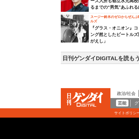
ーズ入所も都立水元高校
るまでの“男気”あふれる
スージー鈴木のゼロからぜんぶ
ルズ
『グラス・オニオン』コ
ング然としたビートルズ
がえし」
日刊ゲンダイDIGITALを読も
政治/社会
芸能
グ
サイトポリシ