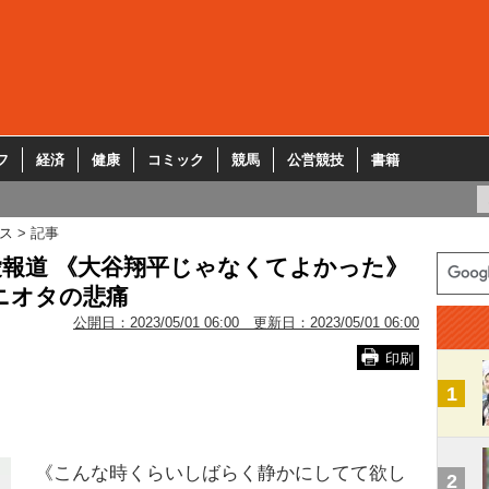
フ
経済
健康
コミック
競馬
公営競技
書籍
ス
記事
報道 《大谷翔平じゃなくてよかった》
ニオタの悲痛
公開日：
2023/05/01 06:00
更新日：
2023/05/01 06:00
印刷
1
《こんな時くらいしばらく静かにしてて欲し
2