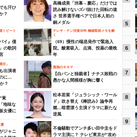
高橋成美「渋幕→慶応」だけでは
でも汗ひ
読み解けないズバ抜けた回転の速
か？
さ 世界選手権ペアで日本人初の
銅メダル
5
聴くビート
テレサ・テン没後30年 極秘取材メモを解
く
バイ』僅
（69）慢性の喘息発作で緊急入
6
」の歌詞
院。酸素吸入、点滴、投薬の最晩
言
年
開示」
孤独のキネマ
も出演者
7
【白パンと独裁者】ナチス敗戦の
のに…
愚かな人間模様が胸に響く
すか？
松本若菜「ジュラシック・ワール
8
“覚
ド」吹き替え《棒読み》論争再
…「地味な
燃…暗雲漂う主演ドラマに新たな
板女優に
逆風
9
年夏
不倫騒動でアンチ多い田中圭をド
がジャニ
ラマ主演に？ テレビ東京が“攻め