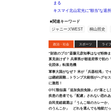
まる
キスマイ北山宏光に“順当”な退
■関連キーワード
ジャニーズWEST
桐山照史
政治・社会
スポーツ
ライ
“財政のプロ”斎藤元彦知事はなぜ粉飾
算見抜けず？ 兵庫県が都道府県で初の
化団体」転落危機
軍事大国がなぜ？ 米が「兵器枯渇」で
は継続困難…トランプ大統領がヘグセス
に激怒！
OTC類似薬「追加負担免除」の“落とし
疾患の患者でも「配慮」されない恐れあ
自民党総裁選は「うんこ味のカレーか、
のうんこか」 どれを選んでも地獄だっ