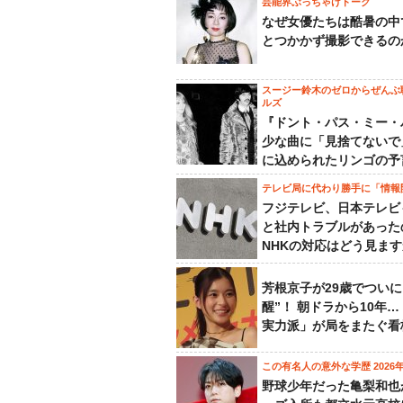
芸能界ぶっちゃけトーク
なぜ女優たちは酷暑の中
とつかかず撮影できるの
スージー鈴木のゼロからぜんぶ
ルズ
『ドント・パス・ミー・
少な曲に「見捨てないで
に込められたリンゴの予
テレビ局に代わり勝手に「情報
フジテレビ、日本テレビ
と社内トラブルがあった
NHKの対応はどう見ま
芳根京子が29歳でついに
醒”！ 朝ドラから10年
実力派」が局をまたぐ看
この有名人の意外な学歴 2026
野球少年だった亀梨和也