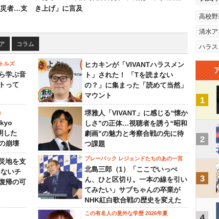
災者…支
き上げ」に言及
高校野
清水ア
ア
コラム
ハラス
トルズ
ヒカキンが「VIVANTハラスメン
ら学ぶ音
ト」された！ 「Tを読まない
トって
の？」に集まった「読めて当然」
マウント
1
」
堺雅人「VIVANT」に感じる“懐か
kyo
しさ”の正体…視聴者を誘う“昭和
判明した
劇画”の魅力と考察合戦の先に待
2
の崩壊
つ課題
プレーバック レジェンドたちのあの一言
災地を支
北島三郎（1）「ここでいっぺ
らないチ
3
ん、ひと区切り。一本の線を引い
復帰の可
てみたい」サブちゃんの卒業が
NHK紅白歌合戦の歴史を変えた
この有名人の意外な学歴 2026年夏
4