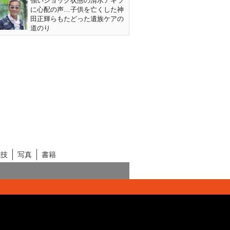
強いショック状態の清水アキラ
に心配の声…子供を亡くした神
田正輝らもたどった遺族ケアの
道のり
競技
写真
書籍