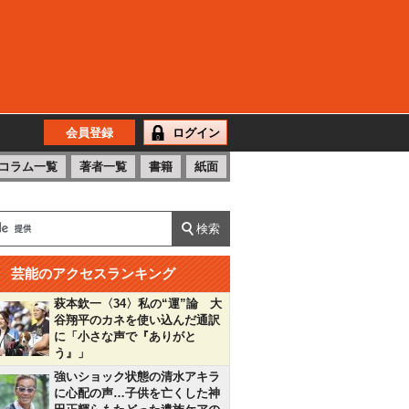
会員登録
ログイン
コラム一覧
著者一覧
書籍
紙面
芸能のアクセスランキング
萩本欽一〈34〉私の“運”論 大
谷翔平のカネを使い込んだ通訳
に「小さな声で『ありがと
う』」
強いショック状態の清水アキラ
に心配の声…子供を亡くした神