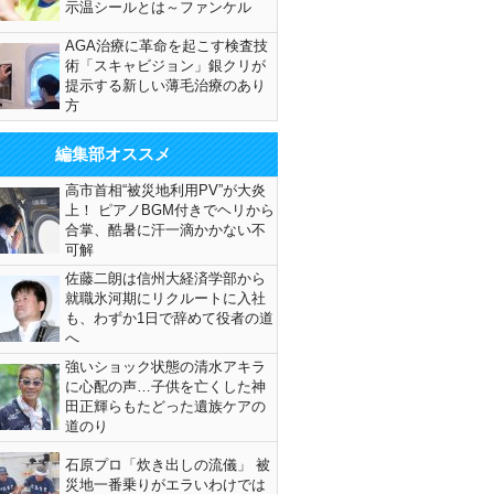
示温シールとは～ファンケル
AGA治療に革命を起こす検査技
術「スキャビジョン」銀クリが
提示する新しい薄毛治療のあり
方
編集部オススメ
高市首相“被災地利用PV”が大炎
上！ ピアノBGM付きでヘリから
合掌、酷暑に汗一滴かかない不
可解
佐藤二朗は信州大経済学部から
就職氷河期にリクルートに入社
も、わずか1日で辞めて役者の道
へ
強いショック状態の清水アキラ
に心配の声…子供を亡くした神
田正輝らもたどった遺族ケアの
道のり
石原プロ「炊き出しの流儀」 被
災地一番乗りがエラいわけでは