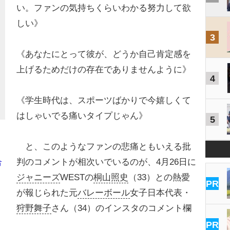
い。ファンの気持ちくらいわかる努力して欲
しい》
3
《あなたにとって彼が、どうか自己肯定感を
上げるためだけの存在でありませんように》
4
《学生時代は、スポーツばかりで今嬉しくて
はしゃいでる痛いタイプじゃん》
5
と、このようなファンの悲痛ともいえる批
判のコメントが相次いでいるのが、4月26日に
合
ジャニーズ
WESTの
桐山照史
（33）との熱愛
PR
が報じられた元
バレーボール
女子日本代表・
狩野舞子
さん（34）のインスタのコメント欄
PR