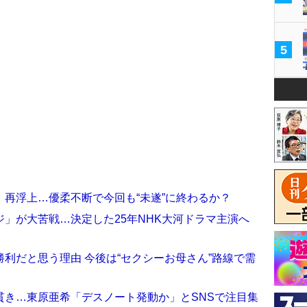
5
再浮上…優柔不断で今回も“未遂”に終わるか？
」が大苦戦…決定した25年NHK大河ドラマ主演へ
利だと思う理由 今後は“セクシーお母さん”路線で需
貫き…東原亜希「デスノート発動か」とSNSで注目集