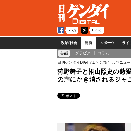
6.6万
18.5万
政治/社会
芸能
スポーツ
ライ
芸能
グラビア
コラム
日刊ゲンダイDIGITAL
芸能
芸能ニュー
狩野舞子と桐山照史の熱愛
の声にかき消されるジャ