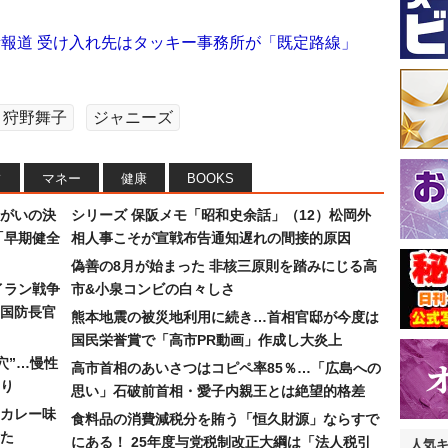
所報道 受け入れ先はタッキー事務所が「既定路線」
狩野舞子
ジャニーズ
フ
マネー
健康
BOOKS
まがいの決
シリーズ 保阪メモ「昭和史余話」（12）松岡外
「早期健全
相人事こそが宣戦布告通知遅れの間接的原因
偽善の8月が始まった 非核三原則を踏みにじる高
イラン戦争
市&小泉コンビの白々しさ
国防長官
熊本地震の被災地利用に続き…首相官邸が今度は
国民栄誉賞で「高市PR動画」作成し大炎上
穴”…慢性
高市首相のあいさつはコピペ率85％…「広島への
り
思い」石破前首相・愛子内親王とは絶望的格差
カレー味
食料品の消費減税分を賄う「恒久財源」ならすで
た
にある！ 25年度与党税制改正大綱は「法人税引
人気