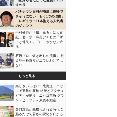
田正輝らもたどった遺族ケアの
道のり
バナナマン日村が簡単に復帰で
きそうにない「もう1つの理由」
…レギュラー11本抱える人気者
のジレンマ
中村倫也が「風、薫る」に大貢
献…妻・水卜麻美アナとの「ず
っと仲良く」「にこやかな」近
況
石原プロ「炊き出しの流儀」 被
災地一番乗りがエラいわけでは
ない
もっと見る
楽しさいっぱい！北海道・ニセ
コで避暑の夏旅 絶景とアクティ
ビティが揃う「ニセコ東急 グラ
ン・ヒラフ」～東急不動産
暑熱対策が義務化される時代に
貼るだけで暑さの変化がわかる