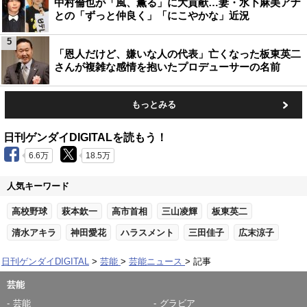
中村倫也が「風、薫る」に大貢献…妻・水卜麻美アナ
との「ずっと仲良く」「にこやかな」近況
5
「恩人だけど、嫌いな人の代表」亡くなった板東英二
さんが複雑な感情を抱いたプロデューサーの名前
もっとみる
日刊ゲンダイDIGITALを読もう！
6.6万
18.5万
人気キーワード
高校野球
萩本欽一
高市首相
三山凌輝
板東英二
清水アキラ
神田愛花
ハラスメント
三田佳子
広末涼子
日刊ゲンダイDIGITAL
芸能
芸能ニュース
記事
芸能
芸能
グラビア