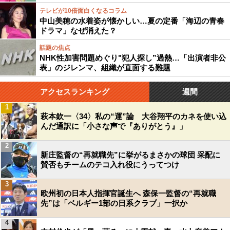
テレビが10倍面白くなるコラム
中山美穂の水着姿が懐かしい…夏の定番「海辺の青春
ドラマ」なぜ消えた？
話題の焦点
NHK性加害問題めぐり"犯人探し”過熱…「出演者非公
表」のジレンマ、組織が直面する難題
アクセスランキング
週間
1
萩本欽一〈34〉私の“運”論 大谷翔平のカネを使い込
んだ通訳に「小さな声で『ありがとう』」
2
新庄監督の“再就職先”に挙がるまさかの球団 采配に
賛否もチームのテコ入れ役にうってつけ
3
欧州初の日本人指揮官誕生へ 森保一監督の“再就職
先”は「ベルギー1部の日系クラブ」一択か
4