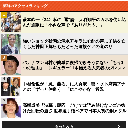
芸能のアクセスランキング
1
萩本欽一〈34〉私の“運”論 大谷翔平のカネを使い込
んだ通訳に「小さな声で『ありがとう』」
2
強いショック状態の清水アキラに心配の声…子供を亡
くした神田正輝らもたどった遺族ケアの道のり
3
バナナマン日村が簡単に復帰できそうにない「もう1
つの理由」…レギュラー11本抱える人気者のジレンマ
4
中村倫也が「風、薫る」に大貢献…妻・水卜麻美アナ
との「ずっと仲良く」「にこやかな」近況
5
高橋成美「渋幕→慶応」だけでは読み解けないズバ抜
けた回転の速さ 世界選手権ペアで日本人初の銅メダル
もっとみる