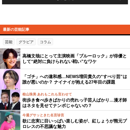
最新の芸能記事
芸能
グラビア
コラム
高橋文哉にとって主演映画「ブルーロック」が俳優と
して“絶対に負けられない戦い”なワケ
「ゴチ」への違和感…NEWS増田貴久の“すべり芸”は
誰が悪いのか？ ナイナイが抱える27年目の課題
桧山珠美 あれもこれも言わせて
街歩き食べ歩きばかりの売れっ子芸人ばかり…漫才師
はネタを見せてナンボじゃないの？
今週グサッときた名言珍言
欲に忠実に目いっぱい楽しむ姿が、紅しょうが熊元プ
ロレスの不思議な魅力