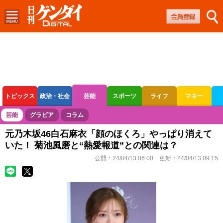
トピックス
政治・社会
芸能
スポーツ
ライフ
マネー
ボートレース
競輪
オートレース
芸能
グラビア
コラム
元乃木坂46白石麻衣「顔のほくろ」やっぱり消えて
いた！ 菊池風磨と“熱愛報道”との関連は？
公開：
24/04/13 06:00
更新：
24/04/13 09:15