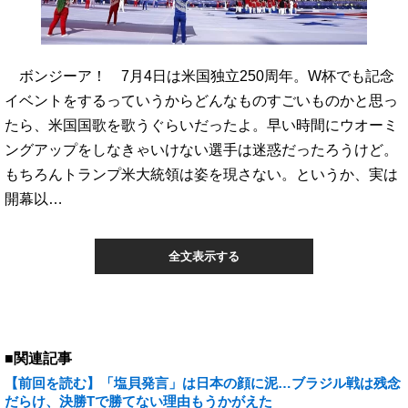
ボンジーア！ 7月4日は米国独立250周年。W杯でも記念
イベントをするっていうからどんなものすごいものかと思っ
たら、米国国歌を歌うぐらいだったよ。早い時間にウオーミ
ングアップをしなきゃいけない選手は迷惑だったろうけど。
もちろんトランプ米大統領は姿を現さない。というか、実は
開幕以…
全文表示する
■関連記事
【前回を読む】「塩貝発言」は日本の顔に泥…ブラジル戦は残念
だらけ、決勝Tで勝てない理由もうかがえた