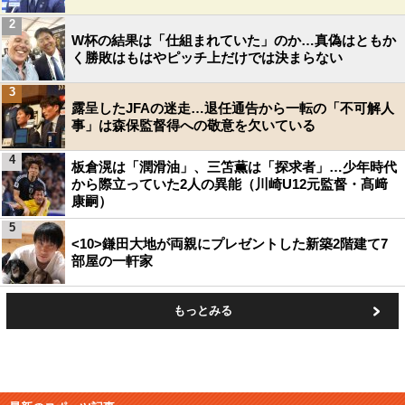
2
W杯の結果は「仕組まれていた」のか…真偽はともか
く勝敗はもはやピッチ上だけでは決まらない
3
露呈したJFAの迷走…退任通告から一転の「不可解人
事」は森保監督得への敬意を欠いている
4
板倉滉は「潤滑油」、三笘薫は「探求者」…少年時代
から際立っていた2人の異能（川崎U12元監督・髙﨑
康嗣）
5
<10>鎌田大地が両親にプレゼントした新築2階建て7
部屋の一軒家
もっとみる