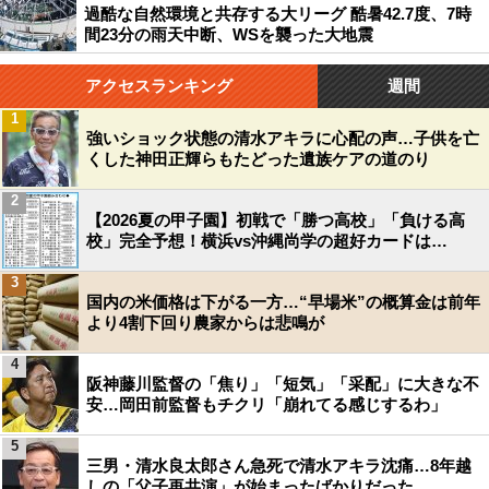
過酷な自然環境と共存する大リーグ 酷暑42.7度、7時
間23分の雨天中断、WSを襲った大地震
アクセスランキング
週間
1
強いショック状態の清水アキラに心配の声…子供を亡
くした神田正輝らもたどった遺族ケアの道のり
2
【2026夏の甲子園】初戦で「勝つ高校」「負ける高
校」完全予想！横浜vs沖縄尚学の超好カードは…
3
国内の米価格は下がる一方…“早場米”の概算金は前年
より4割下回り農家からは悲鳴が
4
阪神藤川監督の「焦り」「短気」「采配」に大きな不
安…岡田前監督もチクリ「崩れてる感じするわ」
5
三男・清水良太郎さん急死で清水アキラ沈痛…8年越
しの「父子再共演」が始まったばかりだった