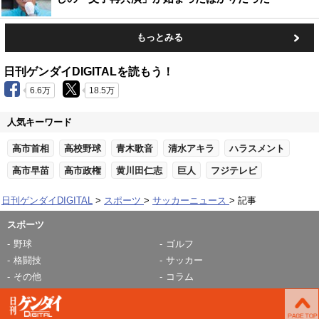
もっとみる
日刊ゲンダイDIGITALを読もう！
6.6万
18.5万
人気キーワード
高市首相
高校野球
青木歌音
清水アキラ
ハラスメント
高市早苗
高市政権
黄川田仁志
巨人
フジテレビ
日刊ゲンダイDIGITAL
スポーツ
サッカーニュース
記事
スポーツ
野球
ゴルフ
格闘技
サッカー
その他
コラム