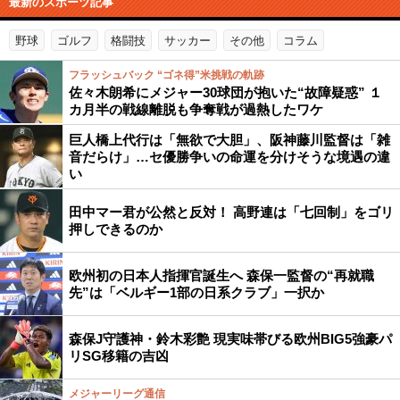
最新のスポーツ記事
野球
ゴルフ
格闘技
サッカー
その他
コラム
フラッシュバック “ゴネ得”米挑戦の軌跡
佐々木朗希にメジャー30球団が抱いた“故障疑惑” １
カ月半の戦線離脱も争奪戦が過熱したワケ
巨人橋上代行は「無欲で大胆」、阪神藤川監督は「雑
音だらけ」…セ優勝争いの命運を分けそうな境遇の違
い
田中マー君が公然と反対！ 高野連は「七回制」をゴリ
押しできるのか
欧州初の日本人指揮官誕生へ 森保一監督の“再就職
先”は「ベルギー1部の日系クラブ」一択か
森保J守護神・鈴木彩艶 現実味帯びる欧州BIG5強豪パ
リSG移籍の吉凶
メジャーリーグ通信