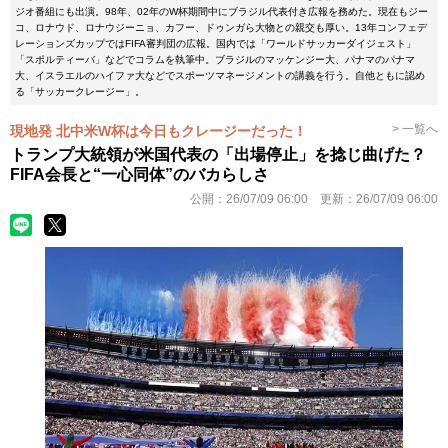
ジオ番組にも出演。98年、02年のW杯期間中にブラジル代表付き広報を務めた。現在もジー
コ、ロナウド、ロナウジーニョ、カフー、ドゥンガら大物との親交も厚い。13年コンフェデ
レーションズカップではFIFA審判団の広報。国内では「ワールドサッカーダイジェスト」
「スポルティーバ」などでコラムを執筆中。ブラジルのマッケンジー大、パナマのパナマ
大、イスラエルのハイファ大などでスポーツマネージメントの講義を行う。自他ともに認め
る「サッカークレージー」。
> 一覧へ
現地発 北中米W杯は今日もクレージーだった！
トランプ大統領が米国代表の「出場停止」を捻じ曲げた？
FIFA会長と“一心同体”のバカらしさ
公開：
26/07/09 06:00
更新：
26/07/09 06:00