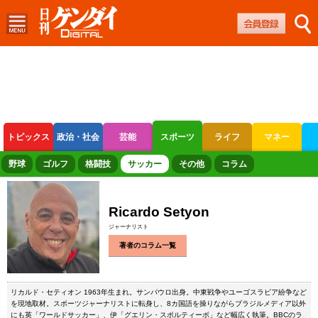
トピックス
政治・社会
芸能
スポーツ
ライフ
マネー
ボートレース
競輪
オートレース
野球
ゴルフ
格闘技
サッカー
その他
コラム
Ricardo Setyon
ジャーナリスト
著者のコラム一覧
リカルド・セティオン 1963年生まれ。サンパウロ出身。中東戦争やユーゴスラビア紛争など
を現地取材。スポーツジャーナリストに転身し、8カ国語を操りながらブラジルメディア以外
にも英「ワールドサッカー」、伊「グエリン・スポルティーボ」など幅広く執筆。BBCのラ