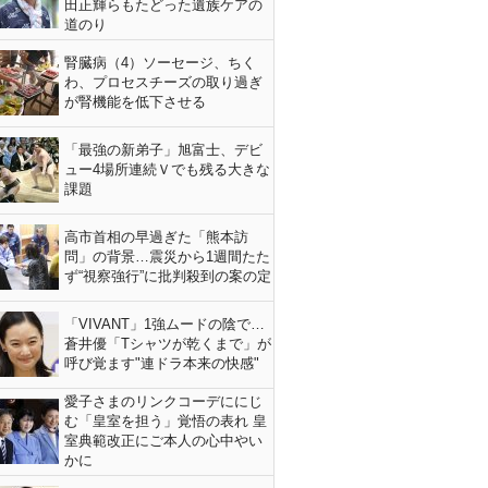
田正輝らもたどった遺族ケアの
道のり
腎臓病（4）ソーセージ、ちく
わ、プロセスチーズの取り過ぎ
が腎機能を低下させる
「最強の新弟子」旭富士、デビ
ュー4場所連続Ｖでも残る大きな
課題
高市首相の早過ぎた「熊本訪
問」の背景…震災から1週間たた
ず“視察強行”に批判殺到の案の定
「VIVANT」1強ムードの陰で…
蒼井優「Tシャツが乾くまで」が
呼び覚ます"連ドラ本来の快感"
愛子さまのリンクコーデににじ
む「皇室を担う」覚悟の表れ 皇
室典範改正にご本人の心中やい
かに