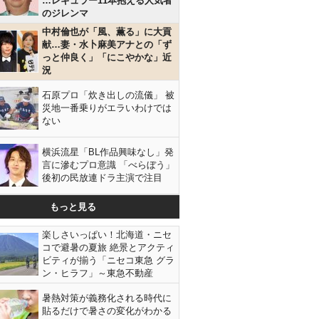
…レギュラー11本抱える人気者
のジレンマ
中村倫也が「風、薫る」に大貢
献…妻・水卜麻美アナとの「ず
っと仲良く」「にこやかな」近
況
石原プロ「炊き出しの流儀」 被
災地一番乗りがエラいわけでは
ない
横浜流星「BL作品興味なし」発
言に滲むプロ意識 「べらぼう」
後初の民放連ドラ主演で注目
もっと見る
楽しさいっぱい！北海道・ニセ
コで避暑の夏旅 絶景とアクティ
ビティが揃う「ニセコ東急 グラ
ン・ヒラフ」～東急不動産
暑熱対策が義務化される時代に
貼るだけで暑さの変化がわかる