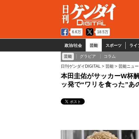
6.6万
18.5万
政治/社会
芸能
スポーツ
ライ
芸能
グラビア
コラム
日刊ゲンダイDIGITAL
芸能
芸能ニュー
本田圭佑がサッカーW杯解
ッ発で“ワリを食った”あ