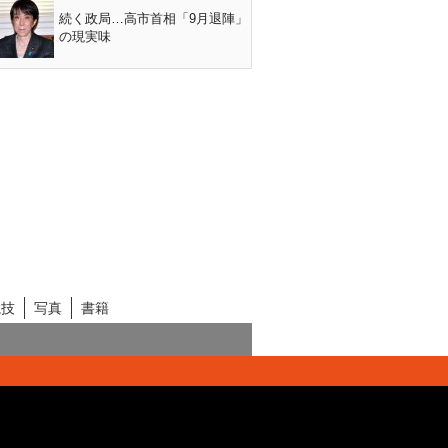
続く政局…高市首相「9月退陣」
の現実味
競技
写真
書籍