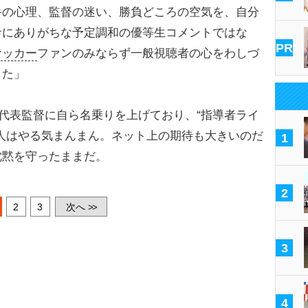
手の心理、監督の迷い、勝負どころの空気を、自分
ナにありがちな予定調和の優等生コメントではな
PR
サッカー
ファンのみならず一般視聴者の心をわしづ
した」
代表監督に自ら名乗りを上げており、“指導者ライ
人はやる気まんまん。ネット上の期待も大きいのだ
1
沈黙を守ったままだ。
2
2
3
次へ
>>
3
4