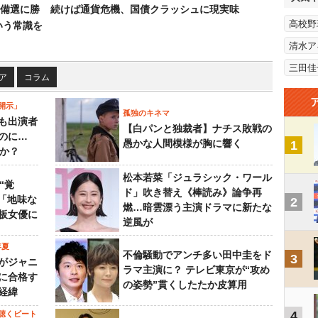
備選に勝
続けば通貨危機、国債クラッシュに現実味
高校野
いう常識を
清水ア
三田佳
ア
コラム
開示」
孤独のキネマ
も出演者
【白パンと独裁者】ナチス敗戦の
のに…
愚かな人間模様が胸に響く
1
すか？
松本若菜「ジュラシック・ワール
“覚
ド」吹き替え《棒読み》論争再
…「地味な
2
燃…暗雲漂う主演ドラマに新たな
板女優に
逆風が
年夏
不倫騒動でアンチ多い田中圭をド
3
がジャニ
ラマ主演に？ テレビ東京が“攻め
に合格す
の姿勢”貫くしたたか皮算用
経緯
4
聴くビート