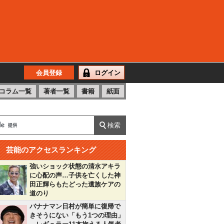
会員登録
ログイン
コラム一覧
著者一覧
書籍
紙面
芸能のアクセスランキング
強いショック状態の清水アキラ
に心配の声…子供を亡くした神
田正輝らもたどった遺族ケアの
道のり
バナナマン日村が簡単に復帰で
きそうにない「もう1つの理由」