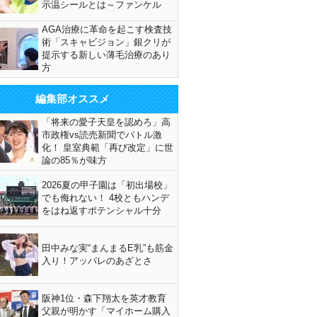
示温シールとは～ファンケル
AGA治療に革命を起こす検査技
術「スキャビジョン」銀クリが
提示する新しい薄毛治療のあり
方
編集部オススメ
「将来の愛子天皇を認めろ」高
市政権vs読売新聞でバトル激
化！ 皇室典範「再び改定」に世
論の85％が味方
2026夏の甲子園は「初出場校」
でも侮れない！ 4校ともハンデ
をはね返すポテンシャル十分
田中みな実“まんまるE乳”も筋金
入り！アッパレのあざとさ
阪神1位・森下翔太を英才教育
父親が明かす「マイホーム購入