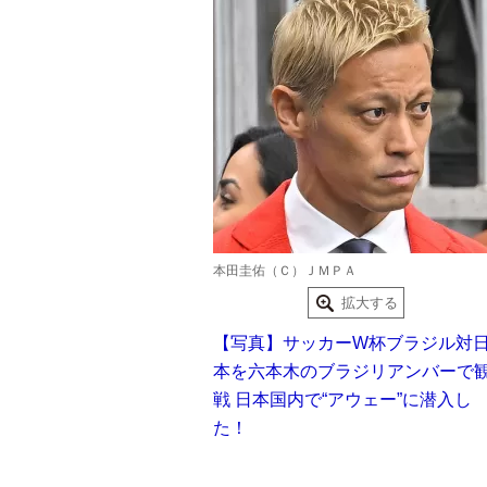
本田圭佑（Ｃ）ＪＭＰＡ
拡大する
【写真】サッカーW杯ブラジル対
本を六本木のブラジリアンバーで
戦 日本国内で“アウェー”に潜入し
た！