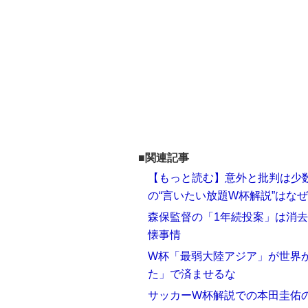
■関連記事
【もっと読む】意外と批判は少
の“言いたい放題W杯解説”はな
森保監督の「1年続投案」は消去
懐事情
W杯「最弱大陸アジア」が世界
た」で済ませるな
サッカーW杯解説での本田圭佑の