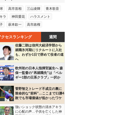
球
高市首相
三山凌輝
青木歌音
キラ
神田愛花
ハラスメント
子
萩本欽一
高市政権
アクセスランキング
週間
佐藤二朗は信州大経済学部から
就職氷河期にリクルートに入社
も、わずか1日で辞めて役者の道
へ
欧州初の日本人指揮官誕生へ 森
保一監督の“再就職先”は「ベル
ギー1部の日系クラブ」一択か
菅野智之トレード不成立の裏に
致命的な“前科”…ここまで11勝4
敗でも市場価値が低かったワケ
強いショック状態の清水アキラ
に心配の声…子供を亡くした神