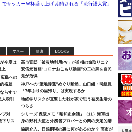
」でサッカーＷ杯盛り上げ 期待される「流行語大賞」
フ
マネー
健康
BOOKS
が今度は
高市官邸「被災地利用PV」が首相の命取りに？
炎上
安倍元首相“コロナおこもり動画”の二の舞を自民
党が危惧
「広島への
的格差
神戸への“聖地帰還”めぐり騒然…山口組・司組長
「7年ぶりの里帰り」は実現するか
ならすで
法人税引
地経学リスクが直撃した我が家で思う被災生活の
つらさ
ンプ対
シリーズ 保阪メモ「昭和史余話」（11）海軍出
低下リス
身の野村大使と外務省プロパーとの間の決定的溝
協調介入、日銀恫喝の裏に何があるのか？ 高市が
人気