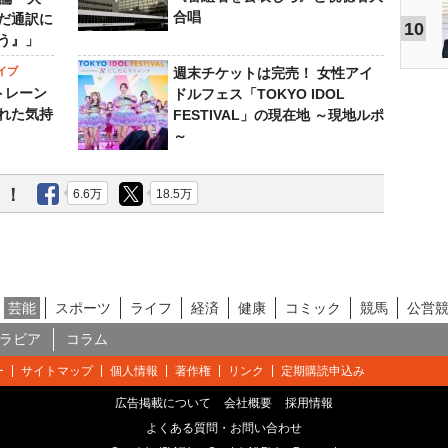
合唱
だ通訳に
10
う』」
イブ
週末チケットは完売！ 女性アイ
トレーン
ドルフェス「TOKYO IDOL
れた気持
FESTIVAL」の現在地 ～現地ルポ
～
う！
6.6万
18.5万
芸能
スポーツ
ライフ
経済
健康
コミック
競馬
公営
ラビア
コラム
ー
サイトマップ
個人情報
著作権
リンク
定期購読申込み
広告掲載について
会社概要
採用情報
よくある質問・お問い合わせ