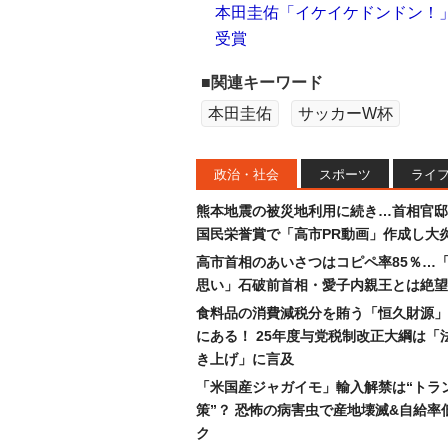
本田圭佑「イケイケドンドン！
受賞
■関連キーワード
本田圭佑
サッカーW杯
政治・社会
スポーツ
ライ
熊本地震の被災地利用に続き…首相官邸
国民栄誉賞で「高市PR動画」作成し大
高市首相のあいさつはコピペ率85％…
思い」石破前首相・愛子内親王とは絶望
食料品の消費減税分を賄う「恒久財源」
にある！ 25年度与党税制改正大綱は「
き上げ」に言及
「米国産ジャガイモ」輸入解禁は“トラ
策”？ 恐怖の病害虫で産地壊滅&自給率
ク