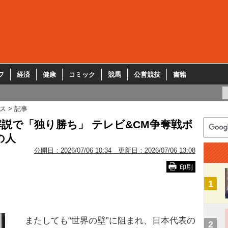
フ
経済
健康
コミック
競馬
公営競技
書籍
ス
記事
説で「独り勝ち」 テレビ&CM争奪戦ボ
の人
公開日：
2026/07/06 10:34
更新日：
2026/07/06 13:08
印刷
1
またしても“世界の壁”に阻まれ、日本代表の
2