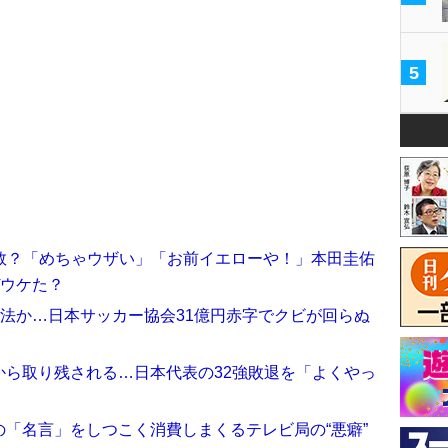
5
数？「めちゃウザい」「お前イエローや！」本田圭佑
ぜウケた？
法か…日本サッカー協会31億円赤字でクビが回らぬ
から取り残される…日本代表の32強敗退を「よくやっ
「名言」をしつこく消費しまくるテレビ局の“悪癖”