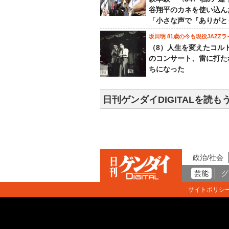
谷翔平のカネを使い込ん
「小さな声で『ありがと
坂田明 81歳の今も現役JAZZラ
（8）人生を変えたコル
のコンサート、雷に打た
ちになった
日刊ゲンダイDIGITALを読も
政治/社会
芸能
グ
サイトポリシ