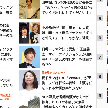
田中樹がSixTONESの美容番長に
ミックソ
「“めちゃくちゃイイ男の休日”っ
版「微笑
ていう見出しにしてください！」
5
の代表」
中村倫也が「風、薫る」に大貢
が複雑な
献…妻・水卜麻美アナとの「ずっ
サーの名
6
と仲良く」「にこやかな」近況
」ソック
日曜ドラマ対決に異変！ 玉森裕
』に夏帆
太「マイ・フィクション」が山田
7
さ美と常
涼介「一次元の挿し木」を猛追す
るワケ
芸能界クロスロード
ビ
8
夏ドラマはTBS「VIVANT」が圧
HK大河
倒、フジは軒並み苦戦…主演を任
していた
せられる女優は案外少ない
9
の間を変え
NHK職員が番組出演者からの性
～んぶ話し
被害、PTSDで休職し大激震…
《番組名を公表しろ》と視聴者大
”論 大