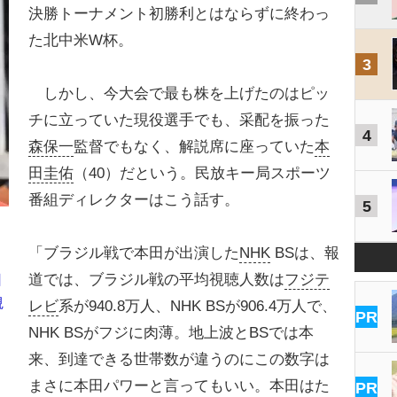
決勝トーナメント初勝利とはならずに終わっ
た北中米W杯。
3
しかし、今大会で最も株を上げたのはピッ
チに立っていた現役選手でも、采配を振った
4
森保一
監督でもなく、解説席に座っていた
本
田圭佑
（40）だという。民放キー局スポーツ
番組ディレクターはこう話す。
5
「ブラジル戦で本田が出演した
NHK
BSは、報
道では、ブラジル戦の平均視聴人数は
フジテ
日
観
レビ
系が940.8万人、NHK BSが906.4万人で、
PR
NHK BSがフジに肉薄。地上波とBSでは本
来、到達できる世帯数が違うのにこの数字は
まさに本田パワーと言ってもいい。本田はた
PR