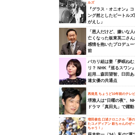
ルズ
『グラス・オニオン』コ
ング然としたビートルズ
がえし」
「恩人だけど、嫌いな人
亡くなった板東英二さん
感情を抱いたプロデュー
前
バカリ組は妻「夢眠ねむ
リ？ NHK『巡るスワン
起用…森田望智、臼田あ
連女優の共通点
再発見 ちょうど10年前のテレ
堺雅人は“日曜の夜”、N
ドラマ「真田丸」で躍動
増田俊也 口述クロニクル「茶
たコメディアン 欽ちゃんのぜ
ちゃう！」
萩本欽一〈34〉私の“運