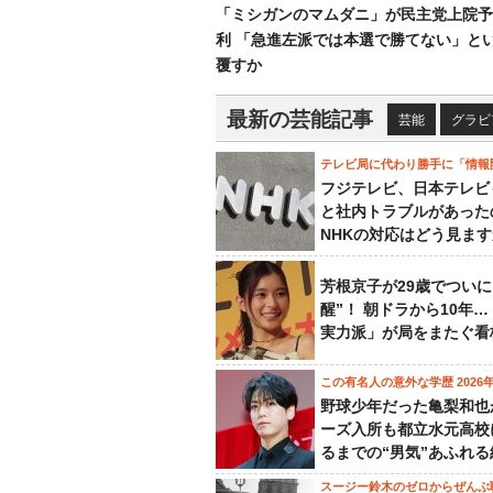
「ミシガンのマムダニ」が民主党上院予
利 「急進左派では本選で勝てない」と
覆すか
最新の芸能記事
芸能
グラビ
テレビ局に代わり勝手に「情報
フジテレビ、日本テレビ
と社内トラブルがあった
NHKの対応はどう見ま
芳根京子が29歳でついに
醒”！ 朝ドラから10年
実力派」が局をまたぐ看
この有名人の意外な学歴 2026
野球少年だった亀梨和也
ーズ入所も都立水元高校
るまでの“男気”あふれる
スージー鈴木のゼロからぜんぶ