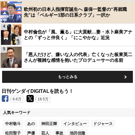
3
欧州初の日本人指揮官誕生へ 森保一監督の“再就職
先”は「ベルギー1部の日系クラブ」一択か
4
中村倫也が「風、薫る」に大貢献…妻・水卜麻美アナ
との「ずっと仲良く」「にこやかな」近況
5
「恩人だけど、嫌いな人の代表」亡くなった板東英二
さんが複雑な感情を抱いたプロデューサーの名前
もっとみる
日刊ゲンダイDIGITALを読もう！
6.6万
18.5万
人気キーワード
中村敬斗
あの
神田正輝
インタビュー
ドジャース
松田聖子
声優
芸人
事故
池田佳隆