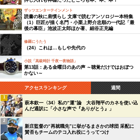
ザッツエンターテインメント
読書の秋に肩慣らし 文庫で読むアンソロジー本特集
（1）巨匠が描く名門・小栗上野介忠順の一代記「最
後の幕臣」池波正太郎ほか著、細谷正充編
修羅にうたう
（24）これは…もしや先代の
小説「高級時計 千夜一夜物語」
第13話：ある金曜日のあの声 ～聴覚だけではおぼつ
かない～
アクセスランキング
週間
1
萩本欽一〈34〉私の“運”論 大谷翔平のカネを使い込
んだ通訳に「小さな声で『ありがとう』」
2
新庄監督の“再就職先”に挙がるまさかの球団 采配に
賛否もチームのテコ入れ役にうってつけ