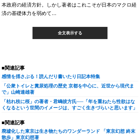
本政府の経済方針。しかし著者はこれこそが日本のマクロ経
済の基礎体力を弱めて…
全文表示する
■関連記事
感情を揺さぶる！読んだり書いたり日記本特集
「公衆トイレと糞尿処理の歴史 京都を中心に、近世から現代ま
で」山崎達雄著
「枯れ枝に桜」の著者・君嶋彼方氏──「年を重ねたら性欲はな
くなるという世間のイメージは、すごく生きづらいと思います」
■関連記事
廃墟化した東京は生き物たちのワンダーランド 「東京幻想 終末
散歩」東京幻想著