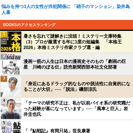
悩みを持つ3人の女性が共犯関係に 「硝子のマンション」染井為
人著
BOOKSのアクセスランキング
1
暑さを忘れて謎解きに没頭！ミステリー文庫特集
（3）プロが厳選する年に1度の短編集 「本格王
2026」本格ミステリ作家クラブ選・編
2
漫画一筋の人生は日本の漫画史そのもの「劇画の巨
星 川崎のぼる伝」読売新聞西部本社文化部著
3
「身近にあるドラッグ的なものや脱法性に自覚的にな
ることが大切」──「脱法」磯部涼氏
4
「テーマの研究不正は、私が以前バイオ系の研究職だ
った経験が基になっています」──「風車と巨人」岩
井圭也氏
5
「『鮎戦記』有岡只祐」世良康著