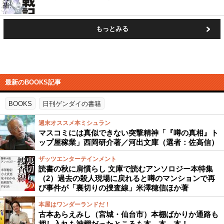
もっとみる
最新のBOOKS記事
BOOKS
日刊ゲンダイの書籍
週末オススメ本ミシュラン
マスコミには真似できない突撃精神「『噂の真相』ト
ップ屋稼業」西岡研介著／河出文庫（選者：佐高信）
ザッツエンターテインメント
読書の秋に肩慣らし 文庫で読むアンソロジー本特集
（2）過去の殺人現場に戻れると噂のマンションで再
び事件が「裏切りの捜査線」米澤穂信ほか著
本屋はワンダーランドだ！
古本あらえみし（宮城・仙台市）本棚ばかりか通路も
押し入れも神棚だったところも本、本、本！