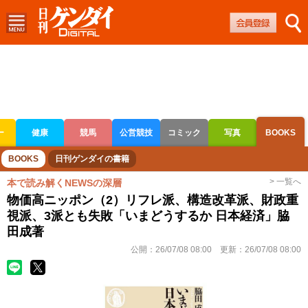
ー
健康
競馬
公営競技
コミック
写真
BOOKS
ボートレース
競輪
オートレース
BOOKS
日刊ゲンダイの書籍
> 一覧へ
本で読み解くNEWSの深層
物価高ニッポン（2）リフレ派、構造改革派、財政重
視派、3派とも失敗「いまどうするか 日本経済」脇
田成著
公開：
26/07/08 08:00
更新：
26/07/08 08:00