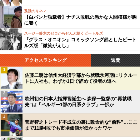
孤独のキネマ
【白パンと独裁者】ナチス敗戦の愚かな人間模様が胸
に響く
スージー鈴木のゼロからぜんぶ聴くビートルズ
『グラス・オニオン』コミックソング然としたビート
ルズ版「微笑がえし」
アクセスランキング
週間
1
佐藤二朗は信州大経済学部から就職氷河期にリクルー
トに入社も、わずか1日で辞めて役者の道へ
2
欧州初の日本人指揮官誕生へ 森保一監督の“再就職
先”は「ベルギー1部の日系クラブ」一択か
3
菅野智之トレード不成立の裏に致命的な“前科”…ここ
まで11勝4敗でも市場価値が低かったワケ
4