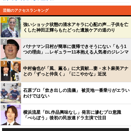
芸能のアクセスランキング
1
強いショック状態の清水アキラに心配の声…子供を亡
くした神田正輝らもたどった遺族ケアの道のり
2
バナナマン日村が簡単に復帰できそうにない「もう1
つの理由」…レギュラー11本抱える人気者のジレンマ
3
中村倫也が「風、薫る」に大貢献…妻・水卜麻美アナ
との「ずっと仲良く」「にこやかな」近況
4
石原プロ「炊き出しの流儀」 被災地一番乗りがエラい
わけではない
5
横浜流星「BL作品興味なし」発言に滲むプロ意識
「べらぼう」後初の民放連ドラ主演で注目