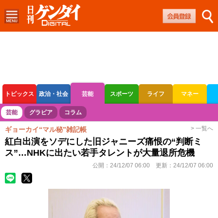
トピックス
政治・社会
芸能
スポーツ
ライフ
マネー
ボートレース
競輪
オートレース
芸能
グラビア
コラム
> 一覧へ
ギョーカイ“マル秘”雑記帳
紅白出演をソデにした旧ジャニーズ痛恨の“判断ミ
ス”…NHKに出たい若手タレントが大量退所危機
公開：
24/12/07 06:00
更新：
24/12/07 06:00