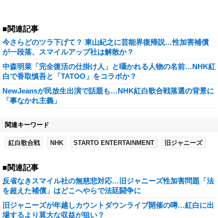
■関連記事
今さらどのツラ下げて？ 東山紀之に芸能界復帰説…性加害補償
が一段落、スマイルアップ社は解散か？
中森明菜「完全復活の仕掛け人」と囁かれる人物の名前…NHK紅
白で香取慎吾と「TATOO」をコラボか？
NewJeansが民放生出演で話題も…NHK紅白歌合戦落選の背景に
「事なかれ主義」
関連キーワード
紅白歌合戦
NHK
STARTO ENTERTAINMENT
旧ジャニーズ
■関連記事
反省なきスマイル社の無慈悲対応…旧ジャニーズ性加害問題「法
を超えた補償」はどこへやらで法廷闘争に
旧ジャニーズが年越しカウントダウンライブ開催の噂…紅白に出
場するより莫大な収益が狙い？