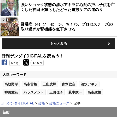
強いショック状態の清水アキラに心配の声…子供を亡
くした神田正輝らもたどった遺族ケアの道のり
5
腎臓病（4）ソーセージ、ちくわ、プロセスチーズの
取り過ぎが腎機能を低下させる
もっとみる
日刊ゲンダイDIGITALを読もう！
6.6万
18.5万
人気キーワード
高校野球
高市首相
三山凌輝
青木歌音
清水アキラ
神田愛花
ハラスメント
三田佳子
萩本欽一
高市政権
日刊ゲンダイDIGITAL
芸能
芸能ニュース
記事
芸能