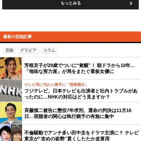
もっとみる
最新の芸能記事
芸能
グラビア
コラム
芳根京子が29歳でついに“覚醒”！ 朝ドラから10年…
「地味な実力派」が局をまたぐ看板女優に
テレビ局に代わり勝手に「情報開示」
フジテレビ、日本テレビも出演者と社内トラブルがあ
ったのに…NHKの対応はどう見ますか？
斉藤慎二被告に懲役7年求刑、運命の判決は11月16
日…視聴者の関心は執行猶予の有無に集中
不倫騒動でアンチ多い田中圭をドラマ主演に？ テレビ
東京が“攻めの姿勢”貫くしたたか皮算用