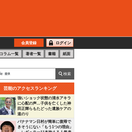
会員登録
ログイン
コラム一覧
著者一覧
書籍
紙面
芸能のアクセスランキング
強いショック状態の清水アキラ
に心配の声…子供を亡くした神
田正輝らもたどった遺族ケアの
道のり
バナナマン日村が簡単に復帰で
きそうにない「もう1つの理由」