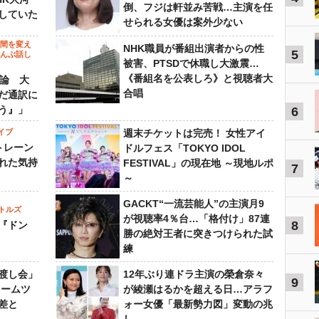
倒、フジは軒並み苦戦…主演を任
していた
せられる女優は案外少ない
の間を変え
NHK職員が番組出演者からの性
5
～んぶ話し
被害、PTSDで休職し大激震…
《番組名を公表しろ》と視聴者大
”論 大
合唱
だ通訳に
う』」
6
イブ
週末チケットは完売！ 女性アイ
トレーン
ドルフェス「TOKYO IDOL
れた気持
FESTIVAL」の現在地 ～現地ルポ
7
～
GACKT“一流芸能人”の主演月9
トルズ
が視聴率4％台…「格付け」87連
8
『ドン
勝の絶対王者に突きつけられた試
練
渡し会」
12年ぶり連ドラ主演の榮倉奈々
9
ドームツ
が綾瀬はるかを超える日…アラフ
差と
ォー女優「最新勢力図」変動の兆