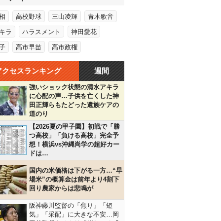
相
高校野球
三山凌輝
青木歌音
キラ
ハラスメント
神田愛花
子
高市早苗
高市政権
アクセスランキング
週間
強いショック状態の清水アキラ
に心配の声…子供を亡くした神
田正輝らもたどった遺族ケアの
道のり
【2026夏の甲子園】初戦で「勝
つ高校」「負ける高校」完全予
想！横浜vs沖縄尚学の超好カー
ドは…
国内の米価格は下がる一方…“早
場米”の概算金は前年より4割下
回り農家からは悲鳴が
阪神藤川監督の「焦り」「短
気」「采配」に大きな不安…岡