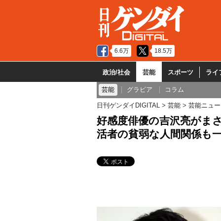
6.6万
18.5万
政治/社会
芸能
スポーツ
ライ
芸能
グラビア
コラム
日刊ゲンダイDIGITAL
芸能
芸能ニュー
好感度俳優の吉沢亮がま
活者の貧弱な人間関係も