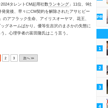
024タレントCM起用社数
ランキング
」11位、9社
事件発覚後、早々にCM契約を解除されたアサヒビー
PR
」のアフラック生命、アイリスオーヤマ、花王、
ビッグネームばかり。優等生吉沢のまさかの失態に
ろう。心理学者の富田隆氏はこう言う。
1
2
3
次へ
>>
2
3
4