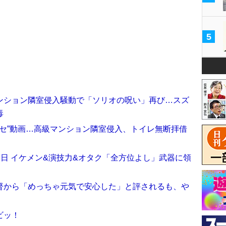
5
ンション隣室侵入騒動で「ソリオの呪い」再び…スズ
毒
グセ”動画…高級マンション隣室侵入、トイレ無断拝借
る日 イケメン&演技力&オタク「全方位よし」武器に領
督から「めっちゃ元気で安心した」と評されるも、や
ビッ！