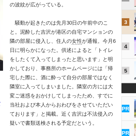
の波紋が広がっている。
3
騒動が起きたのは先月30日の午前中のこ
と。泥酔した吉沢が港区の自宅マンションの
隣の部屋に侵入し、住人の
女性
が通報。今月6
4
日に明らかになった。供述によると「トイレ
をしたくて入ってしまったと思います」と明
かしており、事務所のホームページには「帰
5
宅した際に、酒に酔って自分の部屋ではなく
隣室に入ってしまいました。隣室の方には大
変ご迷惑をおかけしてしまったため、すでに
だ
当社および本人からおわびをさせていただい
PR
ております」と掲載。近く吉沢は不法侵入の
疑いで書類送検される予定だという。
PR