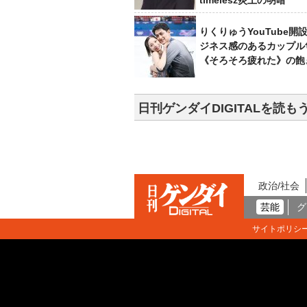
timelesz炎上の明暗
りくりゅうYouTube開
ジネス感のあるカップル
《そろそろ疲れた》の飽
日刊ゲンダイDIGITALを読も
政治/社会
芸能
グ
サイトポリシ