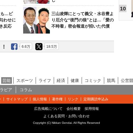
し
10
設も…ビ
三山凌輝にとって義父・水谷豊よ
匂わせに
り厄介な“後門の狼”とは…「愛の
き反応
不時着」密会報道が招いた代償
う！
6.6万
18.5万
芸能
スポーツ
ライフ
経済
健康
コミック
競馬
公営
ラビア
コラム
ー
サイトマップ
個人情報
著作権
リンク
定期購読申込み
広告掲載について
会社概要
採用情報
よくある質問・お問い合わせ
Copyright (C) Nikkan Gendai. All Rights Reserved