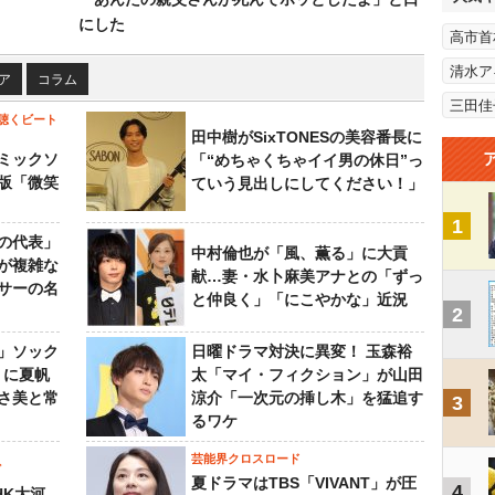
にした
高市首
清水ア
ア
コラム
三田佳
聴くビート
田中樹がSixTONESの美容番長に
ミックソ
「“めちゃくちゃイイ男の休日”っ
版「微笑
ていう見出しにしてください！」
1
の代表」
中村倫也が「風、薫る」に大貢
が複雑な
献…妻・水卜麻美アナとの「ずっ
サーの名
と仲良く」「にこやかな」近況
2
」ソック
日曜ドラマ対決に異変！ 玉森裕
』に夏帆
太「マイ・フィクション」が山田
さ美と常
涼介「一次元の挿し木」を猛追す
3
るワケ
芸能界クロスロード
ビ
夏ドラマはTBS「VIVANT」が圧
4
HK大河