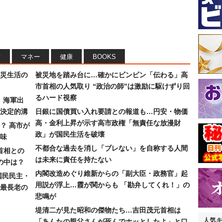
フ
マネー
健康
BOOKS
災生活の
被災地を踏み台に…確かにビンビン「伝わる」高
市首相の人気取り “政治の師”は激励に駆けずり回
るハード視察
）海軍出
決定的溝
日銀に国債買い入れ要請との報道も…円安・物価
高・金利上昇が示す高市政権「無責任な放漫財
？ 高市が
政」が国民生活を破壊
味
不都合な過去を消し「ブレない」を自称する人間
首相との
は未来に責任を持たない
の中は？
内閣改造めぐり維新からの「副大臣・政務官」起
国民民主・
用説が浮上…霞が関からも 「勘弁してくれ！」の
最長老の
悲鳴が
堤清二が見た昭和の傑物たち…吉田茂元首相は
人気
「あんたの親父さんが死んでホッとしたよ」と口