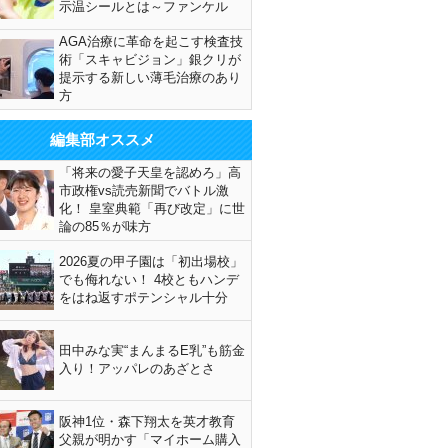
示温シールとは～ファンケル
AGA治療に革命を起こす検査技
術「スキャビジョン」銀クリが
提示する新しい薄毛治療のあり
方
編集部オススメ
「将来の愛子天皇を認めろ」高
市政権vs読売新聞でバトル激
化！ 皇室典範「再び改定」に世
論の85％が味方
2026夏の甲子園は「初出場校」
でも侮れない！ 4校ともハンデ
をはね返すポテンシャル十分
田中みな実“まんまるE乳”も筋金
入り！アッパレのあざとさ
阪神1位・森下翔太を英才教育
父親が明かす「マイホーム購入