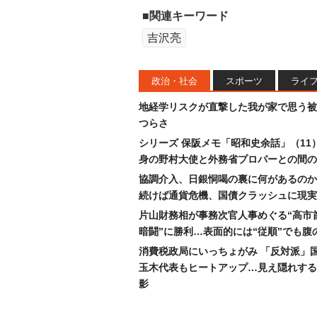
■関連キーワード
吉沢亮
政治・社会
スポーツ
ライ
地経学リスクが直撃した我が家で思う被
つらさ
シリーズ 保阪メモ「昭和史余話」（11
身の野村大使と外務省プロパーとの間の
協調介入、日銀恫喝の裏に何があるのか
続けば通貨危機、国債クラッシュに現実
片山財務相が事務次官人事めぐる“高市
暗闘”に勝利…表面的には“従順”でも腹
消費税政局にいっちょがみ 「反対派」
玉木代表もヒートアップ…見え隠れする
影