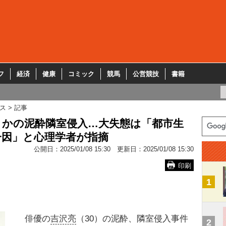
フ
経済
健康
コミック
競馬
公営競技
書籍
ス
記事
さかの泥酔隣室侵入…大失態は「都市生
一因」と心理学者が指摘
公開日：
2025/01/08 15:30
更新日：
2025/01/08 15:30
印刷
1
俳優の
吉沢亮
（30）の泥酔、隣室侵入事件
2