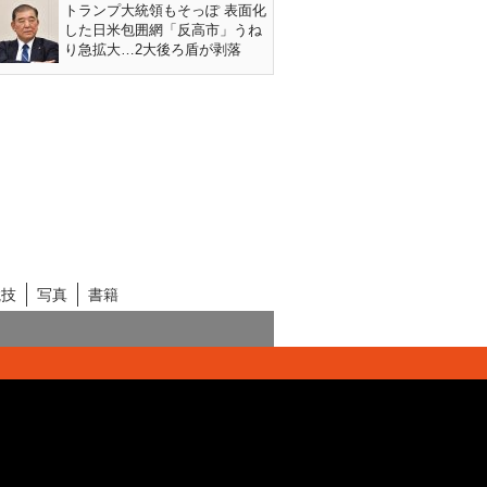
トランプ大統領もそっぽ 表面化
した日米包囲網「反高市」うね
り急拡大…2大後ろ盾が剥落
競技
写真
書籍