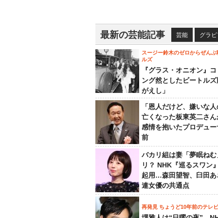
最新の芸能記事
芸能
グラビ
スージー鈴木のゼロからぜんぶ
ルズ
『グラス・オニオン』コ
ング然としたビートルズ
がえし」
「恩人だけど、嫌いな人
亡くなった板東英二さん
感情を抱いたプロデュー
前
バカリ組は妻「夢眠ねむ
リ？ NHK『巡るスワン
起用…森田望智、臼田あ
連女優の共通点
再発見 ちょうど10年前のテレ
堺雅人は“日曜の夜”、N