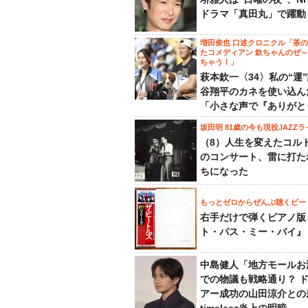
ドラマ「真田丸」で躍動
増田俊也 口述クロニクル「茶
たコメディアン 欽ちゃんのぜ
ちゃう！」
萩本欽一〈34〉私の“運
谷翔平のカネを使い込ん
「小さな声で『ありがと
坂田明 81歳の今も現役JAZZラ
（8）人生を変えたコル
のコンサート、雷に打た
ちになった
もっとゼロからぜんぶ聴くビー
右手だけで弾くピアノ版
ト・パス・ミー・バイ』
中島健人「地方モールお
での物議も戦略通り？ 
アー成功の山田涼介との