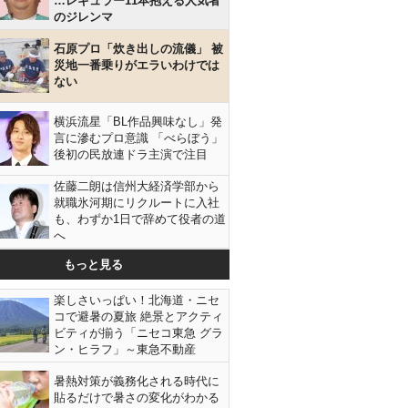
…レギュラー11本抱える人気者
のジレンマ
石原プロ「炊き出しの流儀」 被
災地一番乗りがエラいわけでは
ない
横浜流星「BL作品興味なし」発
言に滲むプロ意識 「べらぼう」
後初の民放連ドラ主演で注目
佐藤二朗は信州大経済学部から
就職氷河期にリクルートに入社
も、わずか1日で辞めて役者の道
へ
もっと見る
楽しさいっぱい！北海道・ニセ
コで避暑の夏旅 絶景とアクティ
ビティが揃う「ニセコ東急 グラ
ン・ヒラフ」～東急不動産
暑熱対策が義務化される時代に
貼るだけで暑さの変化がわかる