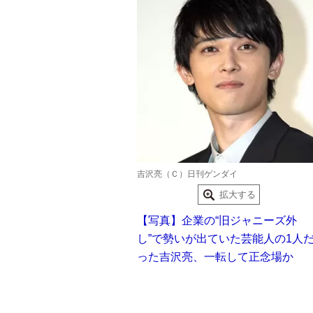
吉沢亮（Ｃ）日刊ゲンダイ
拡大する
【写真】企業の“旧ジャニーズ外
し”で勢いが出ていた芸能人の1人
った吉沢亮、一転して正念場か