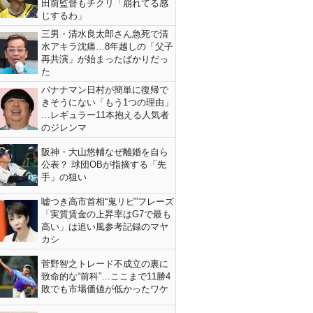
田前監督もチクリ「崩れてる感
じするわ」
三男・清水良太郎さん急死で清
水アキラ沈痛…8年越しの「父子
再共演」が始まったばかりだっ
た
バナナマン日村が簡単に復帰で
きそうにない「もう1つの理由」
…レギュラー11本抱える人気者
のジレンマ
阪神・大山悠輔なぜ離婚を自ら
公表？ 球団OBが指摘する「先
手」の狙い
嘘つき高市首相“鬼リピ”フレーズ
「実質賃金の上昇率はG7で最も
高い」は追い風参考記録のマヤ
カシ
菅野智之トレード不成立の裏に
致命的な“前科”…ここまで11勝4
敗でも市場価値が低かったワケ