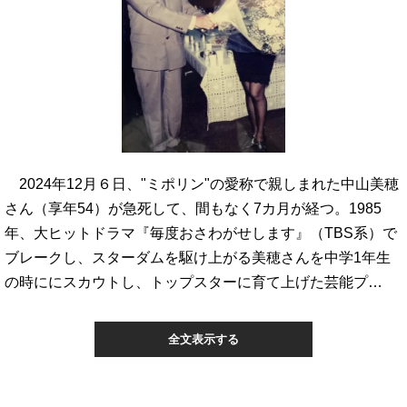
2024年12月６日、"ミポリン"の愛称で親しまれた中山美穂
さん（享年54）が急死して、間もなく7カ月が経つ。1985
年、大ヒットドラマ『毎度おさわがせします』（TBS系）で
ブレークし、スターダムを駆け上がる美穂さんを中学1年生
の時ににスカウトし、トップスターに育て上げた芸能プ…
全文表示する