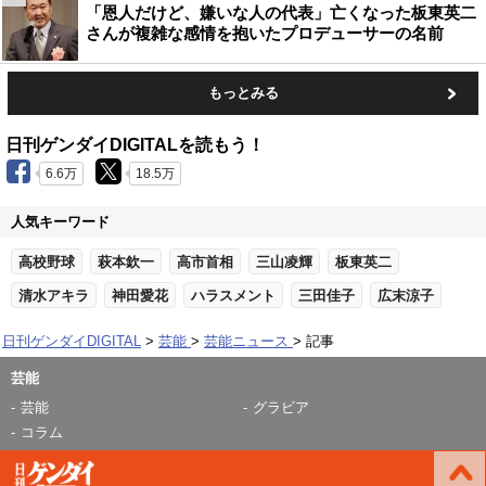
「恩人だけど、嫌いな人の代表」亡くなった板東英二
さんが複雑な感情を抱いたプロデューサーの名前
もっとみる
日刊ゲンダイDIGITALを読もう！
6.6万
18.5万
人気キーワード
高校野球
萩本欽一
高市首相
三山凌輝
板東英二
清水アキラ
神田愛花
ハラスメント
三田佳子
広末涼子
日刊ゲンダイDIGITAL
芸能
芸能ニュース
記事
芸能
芸能
グラビア
コラム