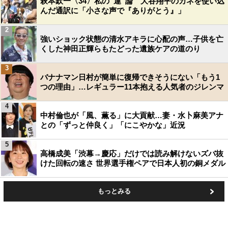
萩本欽一〈34〉私の“運”論 大谷翔平のカネを使い込
んだ通訳に「小さな声で『ありがとう』」
2
強いショック状態の清水アキラに心配の声…子供を亡
くした神田正輝らもたどった遺族ケアの道のり
3
バナナマン日村が簡単に復帰できそうにない「もう1
つの理由」…レギュラー11本抱える人気者のジレンマ
4
中村倫也が「風、薫る」に大貢献…妻・水卜麻美アナ
との「ずっと仲良く」「にこやかな」近況
5
高橋成美「渋幕→慶応」だけでは読み解けないズバ抜
けた回転の速さ 世界選手権ペアで日本人初の銅メダル
もっとみる