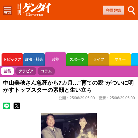
トピックス
政治・社会
芸能
スポーツ
ライフ
マネー
ボートレース
競輪
オートレース
芸能
グラビア
コラム
中山美穂さん急死から7カ月…"育ての親"がついに明
かすトップスターの素顔と生い立ち
公開：
25/06/29 06:00
更新：
25/06/29 06:00