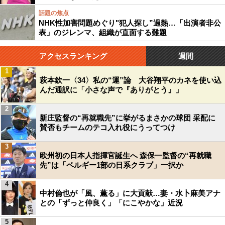
話題の焦点
NHK性加害問題めぐり"犯人探し”過熱…「出演者非公
表」のジレンマ、組織が直面する難題
アクセスランキング
週間
1
萩本欽一〈34〉私の“運”論 大谷翔平のカネを使い込
んだ通訳に「小さな声で『ありがとう』」
2
新庄監督の“再就職先”に挙がるまさかの球団 采配に
賛否もチームのテコ入れ役にうってつけ
3
欧州初の日本人指揮官誕生へ 森保一監督の“再就職
先”は「ベルギー1部の日系クラブ」一択か
4
中村倫也が「風、薫る」に大貢献…妻・水卜麻美アナ
との「ずっと仲良く」「にこやかな」近況
5