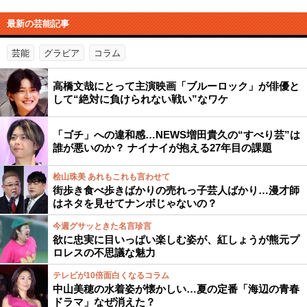
最新の芸能記事
芸能
グラビア
コラム
高橋文哉にとって主演映画「ブルーロック」が俳優と
して“絶対に負けられない戦い”なワケ
「ゴチ」への違和感…NEWS増田貴久の“すべり芸”は
誰が悪いのか？ ナイナイが抱える27年目の課題
桧山珠美 あれもこれも言わせて
街歩き食べ歩きばかりの売れっ子芸人ばかり…漫才師
はネタを見せてナンボじゃないの？
今週グサッときた名言珍言
欲に忠実に目いっぱい楽しむ姿が、紅しょうが熊元プ
ロレスの不思議な魅力
テレビが10倍面白くなるコラム
中山美穂の水着姿が懐かしい…夏の定番「海辺の青春
ドラマ」なぜ消えた？