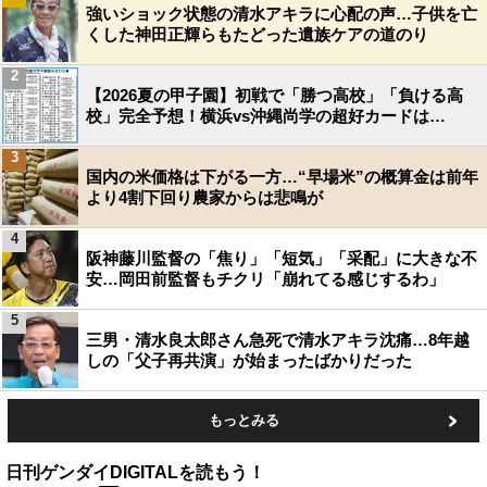
強いショック状態の清水アキラに心配の声…子供を亡
くした神田正輝らもたどった遺族ケアの道のり
2
【2026夏の甲子園】初戦で「勝つ高校」「負ける高
校」完全予想！横浜vs沖縄尚学の超好カードは…
3
国内の米価格は下がる一方…“早場米”の概算金は前年
より4割下回り農家からは悲鳴が
4
阪神藤川監督の「焦り」「短気」「采配」に大きな不
安…岡田前監督もチクリ「崩れてる感じするわ」
5
三男・清水良太郎さん急死で清水アキラ沈痛…8年越
しの「父子再共演」が始まったばかりだった
もっとみる
日刊ゲンダイDIGITALを読もう！