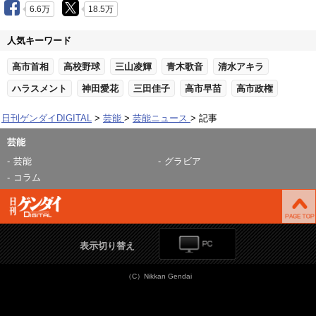
6.6万
18.5万
人気キーワード
高市首相
高校野球
三山凌輝
青木歌音
清水アキラ
ハラスメント
神田愛花
三田佳子
高市早苗
高市政権
日刊ゲンダイDIGITAL
芸能
芸能ニュース
記事
芸能
芸能
グラビア
コラム
表示切り替え
（C）Nikkan Gendai