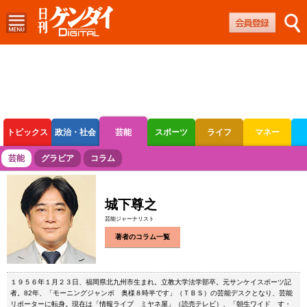
トピックス
政治・社会
芸能
スポーツ
ライフ
マネー
ボートレース
競輪
オートレース
芸能
グラビア
コラム
城下尊之
芸能ジャーナリスト
著者のコラム一覧
１９５６年１月２３日、福岡県北九州市生まれ。立教大学法学部卒。元サンケイスポーツ記
者。82年、「モーニングジャンボ 奥様８時半です」（ＴＢＳ）の芸能デスクとなり、芸能
リポーターに転身。現在は「情報ライブ ミヤネ屋」（読売テレビ）、「朝生ワイド す・