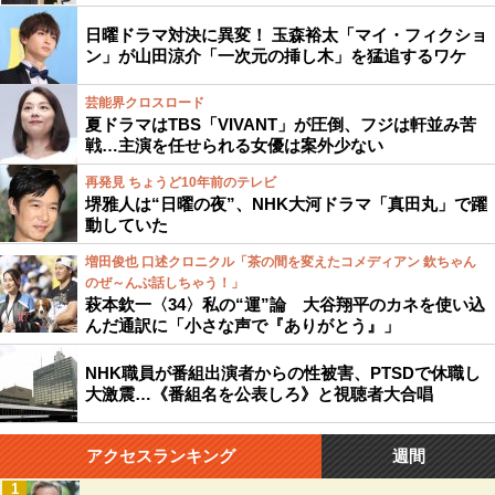
日曜ドラマ対決に異変！ 玉森裕太「マイ・フィクショ
ン」が山田涼介「一次元の挿し木」を猛追するワケ
芸能界クロスロード
夏ドラマはTBS「VIVANT」が圧倒、フジは軒並み苦
戦…主演を任せられる女優は案外少ない
再発見 ちょうど10年前のテレビ
堺雅人は“日曜の夜”、NHK大河ドラマ「真田丸」で躍
動していた
増田俊也 口述クロニクル「茶の間を変えたコメディアン 欽ちゃん
のぜ～んぶ話しちゃう！」
萩本欽一〈34〉私の“運”論 大谷翔平のカネを使い込
んだ通訳に「小さな声で『ありがとう』」
NHK職員が番組出演者からの性被害、PTSDで休職し
大激震…《番組名を公表しろ》と視聴者大合唱
アクセスランキング
週間
1