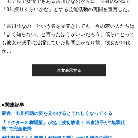
モデルで女優でもある吉川ひなのが先日、自身のSNSで
「8年振りくらいかな」とする芸能活動の再開を宣言した。
「吉川ひなの」という名を見聞きしても、今の若い人たちは
「よく知らない」と言ったほうがいいだろう。僕らにとって
も彼女が派手に活躍していた期間はかなり前、彼女が10代
か…
全文表示する
■関連記事
最近、出川哲朗の姿を見かけるとうれしくなってくる
「ドクターX 劇場版」が地上波初放送！ 米倉涼子が“無双状
態”で完全復帰
田中邦衛さんら芸能人が病気を隠したがる納得の理由