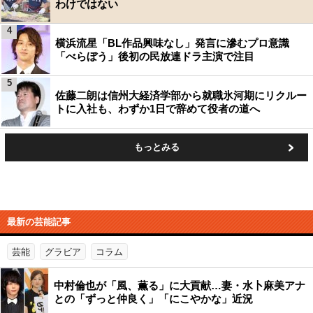
わけではない
4
横浜流星「BL作品興味なし」発言に滲むプロ意識
「べらぼう」後初の民放連ドラ主演で注目
5
佐藤二朗は信州大経済学部から就職氷河期にリクルー
トに入社も、わずか1日で辞めて役者の道へ
もっとみる
最新の芸能記事
芸能
グラビア
コラム
中村倫也が「風、薫る」に大貢献…妻・水卜麻美アナ
との「ずっと仲良く」「にこやかな」近況