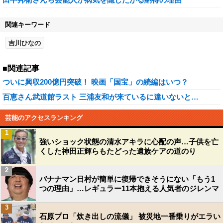
関連キーワード
吉川ひなの
■関連記事
ついに興収200億円突破！ 映画「国宝」の続編はいつ？
百恵さん武道館ラスト 三浦友和が来ているに違いないと…
芸能のアクセスランキング
1
強いショック状態の清水アキラに心配の声…子供を亡
くした神田正輝らもたどった遺族ケアの道のり
2
バナナマン日村が簡単に復帰できそうにない「もう1
つの理由」…レギュラー11本抱える人気者のジレンマ
3
石原プロ「炊き出しの流儀」 被災地一番乗りがエラい