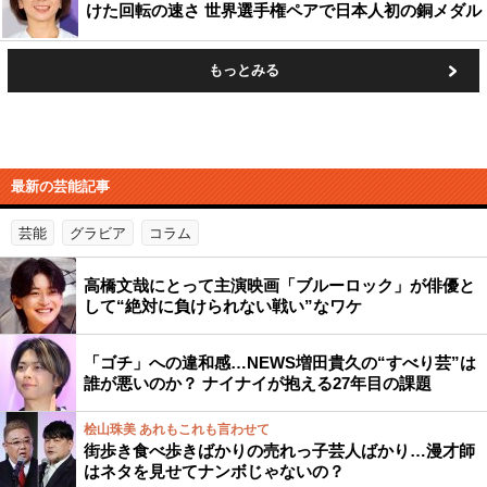
けた回転の速さ 世界選手権ペアで日本人初の銅メダル
もっとみる
最新の芸能記事
芸能
グラビア
コラム
高橋文哉にとって主演映画「ブルーロック」が俳優と
して“絶対に負けられない戦い”なワケ
「ゴチ」への違和感…NEWS増田貴久の“すべり芸”は
誰が悪いのか？ ナイナイが抱える27年目の課題
桧山珠美 あれもこれも言わせて
街歩き食べ歩きばかりの売れっ子芸人ばかり…漫才師
はネタを見せてナンボじゃないの？