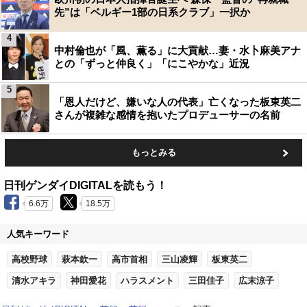
先”は「ベルギー1部の日系クラブ」一択か
4
中村倫也が「風、薫る」に大貢献…妻・水卜麻美アナ
との「ずっと仲良く」「にこやかな」近況
5
「恩人だけど、嫌いな人の代表」亡くなった板東英二
さんが複雑な感情を抱いたプロデューサーの名前
もっとみる
日刊ゲンダイDIGITALを読もう！
6.6万
18.5万
人気キーワード
高校野球
萩本欽一
高市首相
三山凌輝
板東英二
清水アキラ
神田愛花
ハラスメント
三田佳子
広末涼子