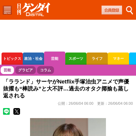
トピックス
政治・社会
芸能
スポーツ
ライフ
マネー
ボートレース
競輪
オートレース
芸能
グラビア
コラム
「ラランド」サーヤがNetflix手塚治虫アニメで声優
抜擢も“棒読み”と大不評…過去のオタク揶揄も蒸し
返される
公開：
26/06/04 06:00
更新：
26/06/04 06:00