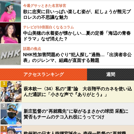
今週グサッときた名言珍言
欲に忠実に目いっぱい楽しむ姿が、紅しょうが熊元プ
ロレスの不思議な魅力
テレビが10倍面白くなるコラム
中山美穂の水着姿が懐かしい…夏の定番「海辺の青春
ドラマ」なぜ消えた？
話題の焦点
NHK性加害問題めぐり"犯人探し”過熱…「出演者非公
表」のジレンマ、組織が直面する難題
アクセスランキング
週間
1
萩本欽一〈34〉私の“運”論 大谷翔平のカネを使い込
んだ通訳に「小さな声で『ありがとう』」
2
新庄監督の“再就職先”に挙がるまさかの球団 采配に
賛否もチームのテコ入れ役にうってつけ
3
欧州初の日本人指揮官誕生へ 森保一監督の“再就職