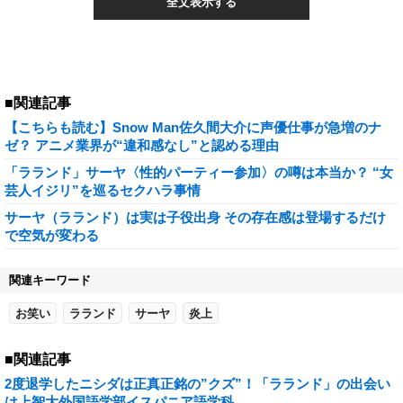
全文表示する
■関連記事
【こちらも読む】Snow Man佐久間大介に声優仕事が急増のナ
ゼ？ アニメ業界が“違和感なし”と認める理由
「ラランド」サーヤ〈性的パーティー参加〉の噂は本当か？ “女
芸人イジリ”を巡るセクハラ事情
サーヤ（ラランド）は実は子役出身 その存在感は登場するだけ
で空気が変わる
関連キーワード
お笑い
ラランド
サーヤ
炎上
■関連記事
2度退学したニシダは正真正銘の”クズ”！「ラランド」の出会い
は上智大外国語学部イスパニア語学科