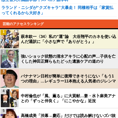
ラランド・ニシダが“クズキャラ”大暴走！ 同棲相手は「家賃払
ってくれるから大好き」
芸能のアクセスランキング
1
萩本欽一〈34〉私の“運”論 大谷翔平のカネを使い込
んだ通訳に「小さな声で『ありがとう』」
2
強いショック状態の清水アキラに心配の声…子供を亡
くした神田正輝らもたどった遺族ケアの道のり
3
バナナマン日村が簡単に復帰できそうにない「もう1
つの理由」…レギュラー11本抱える人気者のジレンマ
4
中村倫也が「風、薫る」に大貢献…妻・水卜麻美アナ
との「ずっと仲良く」「にこやかな」近況
5
高橋成美「渋幕→慶応」だけでは読み解けないズバ抜