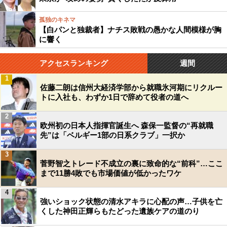
孤独のキネマ
【白パンと独裁者】ナチス敗戦の愚かな人間模様が胸
に響く
アクセスランキング
週間
1
佐藤二朗は信州大経済学部から就職氷河期にリクルー
トに入社も、わずか1日で辞めて役者の道へ
2
欧州初の日本人指揮官誕生へ 森保一監督の“再就職
先”は「ベルギー1部の日系クラブ」一択か
3
菅野智之トレード不成立の裏に致命的な“前科”…ここ
まで11勝4敗でも市場価値が低かったワケ
4
強いショック状態の清水アキラに心配の声…子供を亡
くした神田正輝らもたどった遺族ケアの道のり