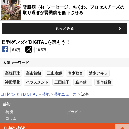
5
腎臓病（4）ソーセージ、ちくわ、プロセスチーズの
取り過ぎが腎機能を低下させる
もっとみる
日刊ゲンダイDIGITALを読もう！
6.6万
18.5万
人気キーワード
高校野球
高市首相
三山凌輝
青木歌音
清水アキラ
神田愛花
ハラスメント
三田佳子
萩本欽一
高市政権
日刊ゲンダイDIGITAL
芸能
芸能ニュース
記事
芸能
芸能
グラビア
コラム