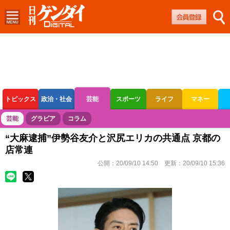
トピックス
政治・社会
芸能
スポーツ
ライフ
マネー
ボートレース
競輪
オートレース
芸能
グラビア
コラム
“大麻逮捕”伊勢谷友介と沢尻エリカの共通点 京都の
店常連
公開：
20/09/10 14:50
更新：
20/09/10 15:36