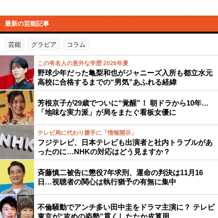
最新の芸能記事
芸能
グラビア
コラム
この有名人の意外な学歴 2026年夏
野球少年だった亀梨和也がジャニーズ入所も都立水元
高校に合格するまでの“男気”あふれる経緯
芳根京子が29歳でついに“覚醒”！ 朝ドラから10年…
「地味な実力派」が局をまたぐ看板女優に
テレビ局に代わり勝手に「情報開示」
フジテレビ、日本テレビも出演者と社内トラブルがあ
ったのに…NHKの対応はどう見ますか？
斉藤慎二被告に懲役7年求刑、運命の判決は11月16
日…視聴者の関心は執行猶予の有無に集中
不倫騒動でアンチ多い田中圭をドラマ主演に？ テレビ
東京が“攻めの姿勢”貫くしたたか皮算用