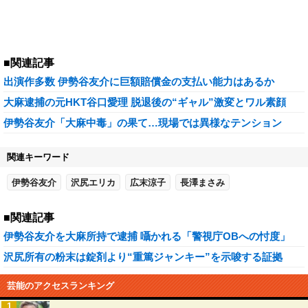
■関連記事
出演作多数 伊勢谷友介に巨額賠償金の支払い能力はあるか
大麻逮捕の元HKT谷口愛理 脱退後の“ギャル”激変とワル素顔
伊勢谷友介「大麻中毒」の果て…現場では異様なテンション
関連キーワード
伊勢谷友介
沢尻エリカ
広末涼子
長澤まさみ
■関連記事
伊勢谷友介を大麻所持で逮捕 囁かれる「警視庁OBへの忖度」
沢尻所有の粉末は錠剤より“重篤ジャンキー”を示唆する証拠
芸能のアクセスランキング
1