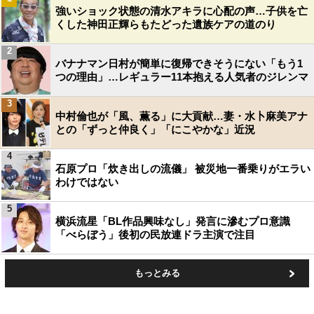
強いショック状態の清水アキラに心配の声…子供を亡
くした神田正輝らもたどった遺族ケアの道のり
2
バナナマン日村が簡単に復帰できそうにない「もう1
つの理由」…レギュラー11本抱える人気者のジレンマ
3
中村倫也が「風、薫る」に大貢献…妻・水卜麻美アナ
との「ずっと仲良く」「にこやかな」近況
4
石原プロ「炊き出しの流儀」 被災地一番乗りがエラい
わけではない
5
横浜流星「BL作品興味なし」発言に滲むプロ意識
「べらぼう」後初の民放連ドラ主演で注目
もっとみる