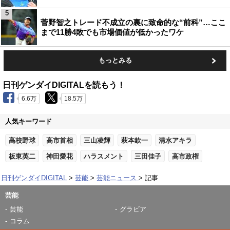
5
菅野智之トレード不成立の裏に致命的な“前科”…ここ
まで11勝4敗でも市場価値が低かったワケ
もっとみる
日刊ゲンダイDIGITALを読もう！
6.6万
18.5万
人気キーワード
高校野球
高市首相
三山凌輝
萩本欽一
清水アキラ
板東英二
神田愛花
ハラスメント
三田佳子
高市政権
日刊ゲンダイDIGITAL
芸能
芸能ニュース
記事
芸能
芸能
グラビア
コラム