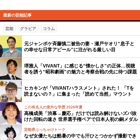
最新の芸能記事
芸能
グラビア
コラム
元ジャンポケ斉藤慎二被告の妻・瀬戸サオリ“息子と
の幸せな日常アピール”に注がれる厳しい目
堺雅人「VIVANT」に感じる“懐かしさ”の正体…視聴
者を誘う“昭和劇画”の魅力と考察合戦の先に待つ課題
ヒカキンが「VIVANTハラスメント」された！ 「Tを
読まないの？」に集まった「読めて当然」マウント
この有名人の意外な学歴 2026年夏
高橋成美「渋幕→慶応」だけでは読み解けないズバ抜
けた回転の速さ 世界選手権ペアで日本人初の銅メダル
芸能界ぶっちゃけトーク
なぜ女優たちは酷暑の中でも汗ひとつかかず撮影でき