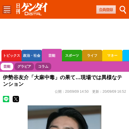
トピックス
政治・社会
芸能
スポーツ
ライフ
マネー
ボートレース
競輪
オートレース
芸能
グラビア
コラム
伊勢谷友介「大麻中毒」の果て…現場では異様なテ
ンション
公開：
20/09/09 14:50
更新：
20/09/09 16:52