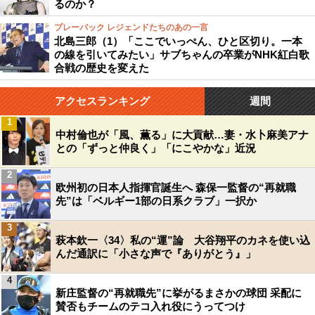
るのか？
プレーバック レジェンドたちのあの一言
北島三郎（1）「ここでいっぺん、ひと区切り。一本
の線を引いてみたい」サブちゃんの卒業がNHK紅白歌
合戦の歴史を変えた
アクセスランキング
週間
1
中村倫也が「風、薫る」に大貢献…妻・水卜麻美アナ
との「ずっと仲良く」「にこやかな」近況
2
欧州初の日本人指揮官誕生へ 森保一監督の“再就職
先”は「ベルギー1部の日系クラブ」一択か
3
萩本欽一〈34〉私の“運”論 大谷翔平のカネを使い込
んだ通訳に「小さな声で『ありがとう』」
4
新庄監督の“再就職先”に挙がるまさかの球団 采配に
賛否もチームのテコ入れ役にうってつけ