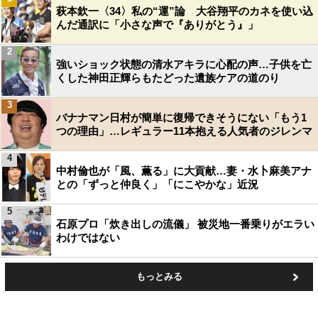
萩本欽一〈34〉私の“運”論 大谷翔平のカネを使い込
んだ通訳に「小さな声で『ありがとう』」
2
強いショック状態の清水アキラに心配の声…子供を亡
くした神田正輝らもたどった遺族ケアの道のり
3
バナナマン日村が簡単に復帰できそうにない「もう1
つの理由」…レギュラー11本抱える人気者のジレンマ
4
中村倫也が「風、薫る」に大貢献…妻・水卜麻美アナ
との「ずっと仲良く」「にこやかな」近況
5
石原プロ「炊き出しの流儀」 被災地一番乗りがエラい
わけではない
もっとみる