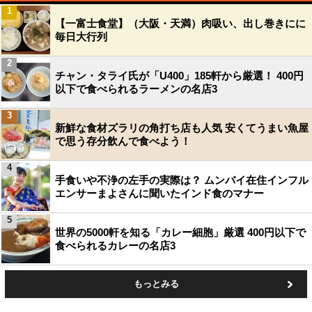
1
【一富士食堂】（大阪・天満）肉吸い、出し巻きにに
毎日大行列
2
チャン・タライ氏が「U400」185軒から厳選！ 400円
以下で食べられるラーメンの名店3
3
新鮮な食材ズラリの角打ち店も人気 安くてうまい魚屋
で思う存分飲んで食べよう！
4
手食いや不浄の左手の実際は？ ムンバイ在住インフル
エンサーまよさんに聞いたインド食のマナー
5
世界の5000軒を知る「カレー細胞」厳選 400円以下で
食べられるカレーの名店3
もっとみる