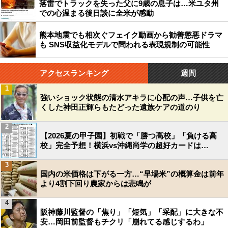
落雷でトラックを失った父に9歳の息子は…米ユタ州
での心温まる後日談に全米が感動
熊本地震でも相次ぐフェイク動画から勧善懲悪ドラマ
も SNS収益化モデルで問われる表現規制の可能性
アクセスランキング
週間
1
強いショック状態の清水アキラに心配の声…子供を亡
くした神田正輝らもたどった遺族ケアの道のり
2
【2026夏の甲子園】初戦で「勝つ高校」「負ける高
校」完全予想！横浜vs沖縄尚学の超好カードは…
3
国内の米価格は下がる一方…“早場米”の概算金は前年
より4割下回り農家からは悲鳴が
4
阪神藤川監督の「焦り」「短気」「采配」に大きな不
安…岡田前監督もチクリ「崩れてる感じするわ」