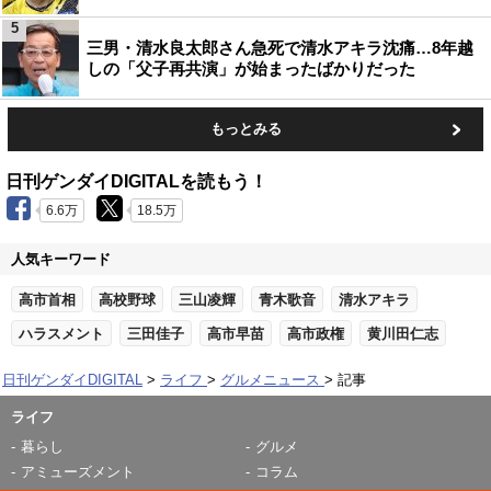
5
三男・清水良太郎さん急死で清水アキラ沈痛…8年越
しの「父子再共演」が始まったばかりだった
もっとみる
日刊ゲンダイDIGITALを読もう！
6.6万
18.5万
人気キーワード
高市首相
高校野球
三山凌輝
青木歌音
清水アキラ
ハラスメント
三田佳子
高市早苗
高市政権
黄川田仁志
日刊ゲンダイDIGITAL
ライフ
グルメニュース
記事
ライフ
暮らし
グルメ
アミューズメント
コラム