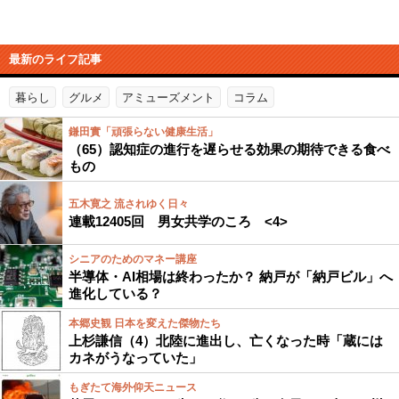
最新のライフ記事
暮らし
グルメ
アミューズメント
コラム
鎌田實「頑張らない健康生活」
（65）認知症の進行を遅らせる効果の期待できる食べ
もの
五木寛之 流されゆく日々
連載12405回 男女共学のころ <4>
シニアのためのマネー講座
半導体・AI相場は終わったか？ 納戸が「納戸ビル」へ
進化している？
本郷史観 日本を変えた傑物たち
上杉謙信（4）北陸に進出し、亡くなった時「蔵には
カネがうなっていた」
もぎたて海外仰天ニュース