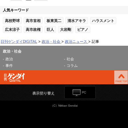
人気キーワード
高校野球
高市首相
板東英二
清水アキラ
ハラスメント
広末涼子
高市政権
巨人
大岩剛
ピアノ
日刊ゲンダイDIGITAL
政治・社会
政治ニュース
記事
政治・社会
政治
社会
事件
コラム
表示切り替え
（C）Nikkan Gendai