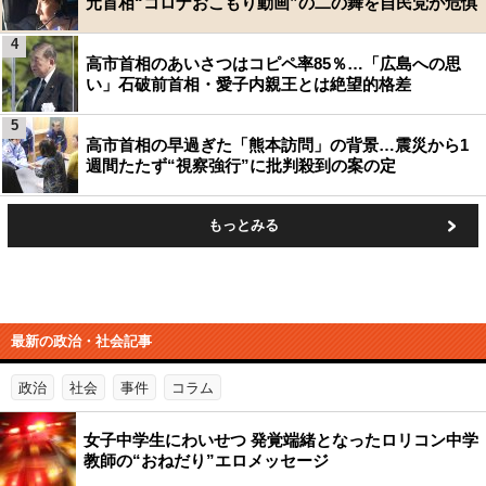
元首相“コロナおこもり動画”の二の舞を自民党が危惧
4
高市首相のあいさつはコピペ率85％…「広島への思
い」石破前首相・愛子内親王とは絶望的格差
5
高市首相の早過ぎた「熊本訪問」の背景…震災から1
週間たたず“視察強行”に批判殺到の案の定
もっとみる
最新の政治・社会記事
政治
社会
事件
コラム
女子中学生にわいせつ 発覚端緒となったロリコン中学
教師の“おねだり”エロメッセージ