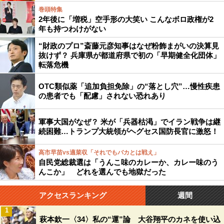
巻頭特集
2年後に「増税」空手形の大笑い こんなボロ政権が2
年も持つわけがない
“財政のプロ”斎藤元彦知事はなぜ粉飾まがいの決算見
抜けず？ 兵庫県が都道府県で初の「早期健全化団体」
転落危機
OTC類似薬「追加負担免除」の“落とし穴”…慢性疾患
の患者でも「配慮」されない恐れあり
軍事大国がなぜ？ 米が「兵器枯渇」でイラン戦争は継
続困難…トランプ大統領がヘグセス国防長官に激怒！
高市早苗vs適菜収「それでもバカとは戦え」
自民党総裁選は「うんこ味のカレーか、カレー味のう
んこか」 どれを選んでも地獄だった
アクセスランキング
週間
1
萩本欽一〈34〉私の“運”論 大谷翔平のカネを使い込