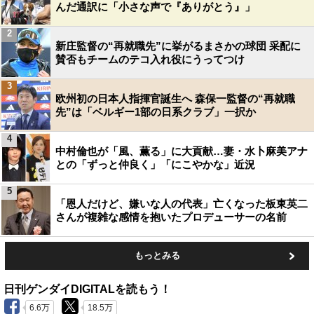
んだ通訳に「小さな声で『ありがとう』」
2
新庄監督の“再就職先”に挙がるまさかの球団 采配に
賛否もチームのテコ入れ役にうってつけ
3
欧州初の日本人指揮官誕生へ 森保一監督の“再就職
先”は「ベルギー1部の日系クラブ」一択か
4
中村倫也が「風、薫る」に大貢献…妻・水卜麻美アナ
との「ずっと仲良く」「にこやかな」近況
5
「恩人だけど、嫌いな人の代表」亡くなった板東英二
さんが複雑な感情を抱いたプロデューサーの名前
もっとみる
日刊ゲンダイDIGITALを読もう！
6.6万
18.5万