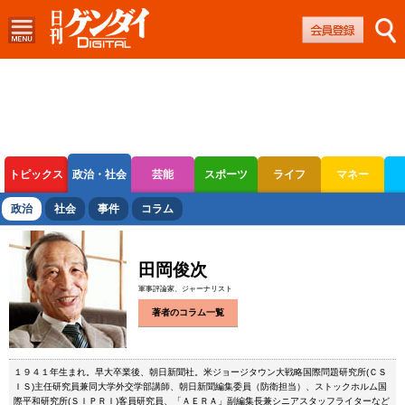
トピックス
政治・社会
芸能
スポーツ
ライフ
マネー
ボートレース
競輪
オートレース
政治
社会
事件
コラム
田岡俊次
軍事評論家、ジャーナリスト
著者のコラム一覧
１９４１年生まれ。早大卒業後、朝日新聞社。米ジョージタウン大戦略国際問題研究所(ＣＳ
ＩＳ)主任研究員兼同大学外交学部講師、朝日新聞編集委員（防衛担当）、ストックホルム国
際平和研究所(ＳＩＰＲＩ)客員研究員、「ＡＥＲＡ」副編集長兼シニアスタッフライターなど