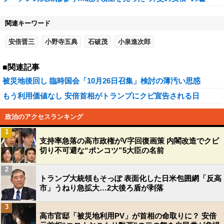
関連キーワード
安倍晋三
小野寺五典
石破茂
小泉進次郎
■関連記事
被災地後回し 臨時国会「10月26日召集」検討の薄汚い思惑
もう利用価値なし 安倍首相がトランプにクビ宣告される日
政治のアクセスランキング
1
支持率急落の高市政権がV字回復画策 内閣改造でクビ
切り不可避な“ポンコツ”5大臣の名前
2
トランプ大統領もそっぽ 表面化した日米包囲網「反高
市」うねり急拡大…2大後ろ盾が剥落
3
高市官邸「被災地利用PV」が首相の命取りに？ 安倍