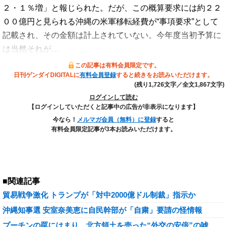
２・１％増」と報じられた。だが、この概算要求には約２２
００億円と見られる沖縄の米軍移転経費が“事項要求”として
記載され、その金額は計上されていない。今年度当初予算に
は当然それが…
この記事は有料会員限定です。
日刊ゲンダイDIGITALに
有料会員登録
すると続きをお読みいただけます。
(残り1,726文字／全文1,867文字)
ログインして読む
【ログインしていただくと記事中の広告が非表示になります】
今なら！
メルマガ会員（無料）に登録
すると
有料会員限定記事が3本お読みいただけます。
■関連記事
貿易戦争激化 トランプが「対中2000億ドル制裁」指示か
沖縄知事選 安室奈美恵に自民幹部が「自粛」要請の怪情報
プーチンの罠にはまり…北方領土を売った“外交の安倍”の嘘