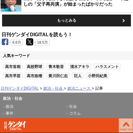
しの「父子再共演」が始まったばかりだった
もっとみる
日刊ゲンダイDIGITALを読もう！
6.6万
18.5万
人気キーワード
高市首相
高校野球
青木歌音
清水アキラ
ハラスメント
高市早苗
高市政権
黄川田仁志
巨人
小野田紀美
日刊ゲンダイDIGITAL
政治・社会
政治ニュース
記事
政治・社会
政治
社会
事件
コラム