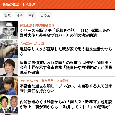
最新の政治・社会記事
政治
社会
事件
コラム
保阪正康 日本史縦横無尽
シリーズ 保阪メモ「昭和史余話」（11）海軍出身の
野村大使と外務省プロパーとの間の決定的溝
右の耳から左の耳
地経学リスクが直撃した我が家で思う被災生活のつら
さ
日銀に国債買い入れ要請との報道も…円安・物価高・
金利上昇が示す高市政権「無責任な放漫財政」が国民
生活を破壊
それでもバカ－高市早苗－とは戦え
不都合な過去を消し「ブレない」を自称する人間は未
来に責任を持たない
内閣改造めぐり維新からの「副大臣・政務官」起用説
が浮上…霞が関からも 「勘弁してくれ！」の悲鳴が