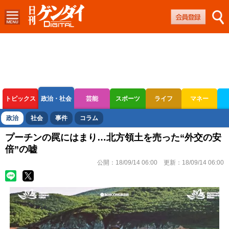
トピックス
政治・社会
芸能
スポーツ
ライフ
マネー
ボートレース
競輪
オートレース
政治
社会
事件
コラム
プーチンの罠にはまり…北方領土を売った“外交の安
倍”の嘘
公開：
18/09/14 06:00
更新：
18/09/14 06:00