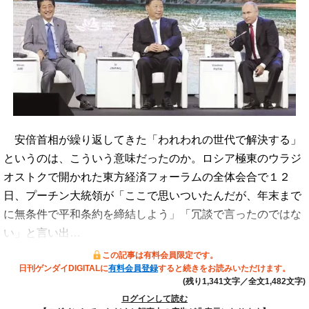
安倍首相が繰り返してきた「われわれの世代で解決する」
というのは、こういう意味だったのか。ロシア極東のウラジ
オストクで開かれた東方経済フォーラムの全体会合で１２
日、プーチン大統領が「ここで思いついたんだが、年末まで
に無条件で平和条約を締結しよう」「冗談で言ったのではな
い」と言い出…
この記事は有料会員限定です。
日刊ゲンダイDIGITALに
有料会員登録
すると続きをお読みいただけます。
(残り1,341文字／全文1,482文字)
ログインして読む