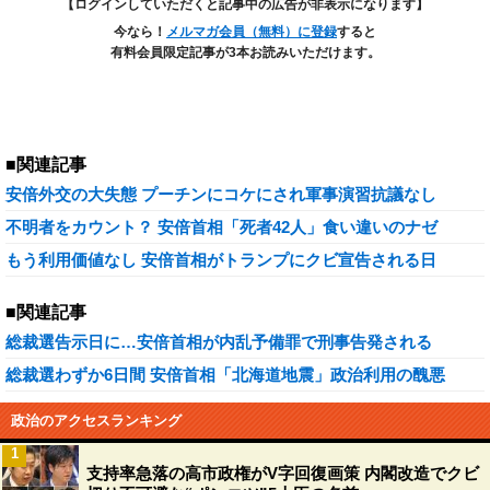
【ログインしていただくと記事中の広告が非表示になります】
今なら！
メルマガ会員（無料）に登録
すると
有料会員限定記事が3本お読みいただけます。
■関連記事
安倍外交の大失態 プーチンにコケにされ軍事演習抗議なし
不明者をカウント？ 安倍首相「死者42人」食い違いのナゼ
もう利用価値なし 安倍首相がトランプにクビ宣告される日
■関連記事
総裁選告示日に…安倍首相が内乱予備罪で刑事告発される
総裁選わずか6日間 安倍首相「北海道地震」政治利用の醜悪
政治のアクセスランキング
1
支持率急落の高市政権がV字回復画策 内閣改造でクビ