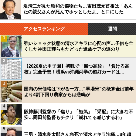
堤清二が見た昭和の傑物たち…吉田茂元首相は「あん
たの親父さんが死んでホッとしたよ」と口にした
アクセスランキング
週間
1
強いショック状態の清水アキラに心配の声…子供を亡
くした神田正輝らもたどった遺族ケアの道のり
2
【2026夏の甲子園】初戦で「勝つ高校」「負ける高
校」完全予想！横浜vs沖縄尚学の超好カードは…
3
国内の米価格は下がる一方…“早場米”の概算金は前年
より4割下回り農家からは悲鳴が
4
阪神藤川監督の「焦り」「短気」「采配」に大きな不
安…岡田前監督もチクリ「崩れてる感じするわ」
5
三男・清水良太郎さん急死で清水アキラ沈痛…8年越