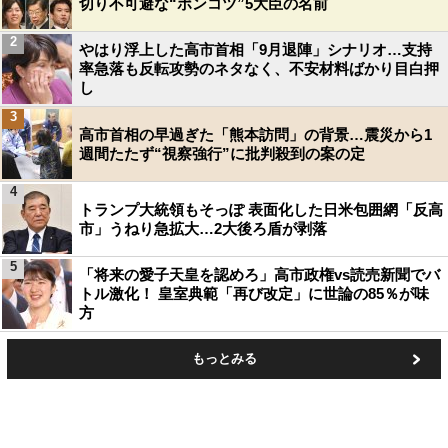
切り不可避な“ポンコツ”5大臣の名前
2
やはり浮上した高市首相「9月退陣」シナリオ…支持
率急落も反転攻勢のネタなく、不安材料ばかり目白押
し
3
高市首相の早過ぎた「熊本訪問」の背景…震災から1
週間たたず“視察強行”に批判殺到の案の定
4
トランプ大統領もそっぽ 表面化した日米包囲網「反高
市」うねり急拡大…2大後ろ盾が剥落
5
「将来の愛子天皇を認めろ」高市政権vs読売新聞でバ
トル激化！ 皇室典範「再び改定」に世論の85％が味
方
もっとみる