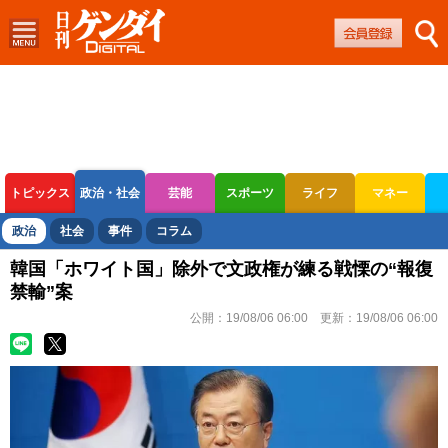
トピックス
政治・社会
芸能
スポーツ
ライフ
マネー
ボートレース
競輪
オートレース
政治
社会
事件
コラム
韓国「ホワイト国」除外で文政権が練る戦慄の“報復
禁輸”案
公開：
19/08/06 06:00
更新：
19/08/06 06:00