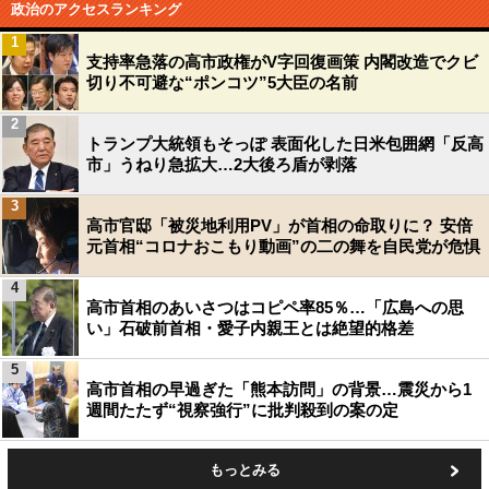
政治のアクセスランキング
1
支持率急落の高市政権がV字回復画策 内閣改造でクビ
切り不可避な“ポンコツ”5大臣の名前
2
トランプ大統領もそっぽ 表面化した日米包囲網「反高
市」うねり急拡大…2大後ろ盾が剥落
3
高市官邸「被災地利用PV」が首相の命取りに？ 安倍
元首相“コロナおこもり動画”の二の舞を自民党が危惧
4
高市首相のあいさつはコピペ率85％…「広島への思
い」石破前首相・愛子内親王とは絶望的格差
5
高市首相の早過ぎた「熊本訪問」の背景…震災から1
週間たたず“視察強行”に批判殺到の案の定
もっとみる