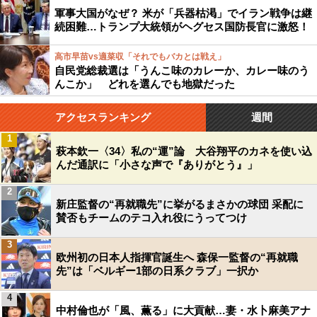
軍事大国がなぜ？ 米が「兵器枯渇」でイラン戦争は継
続困難…トランプ大統領がヘグセス国防長官に激怒！
高市早苗vs適菜収「それでもバカとは戦え」
自民党総裁選は「うんこ味のカレーか、カレー味のう
んこか」 どれを選んでも地獄だった
アクセスランキング
週間
1
萩本欽一〈34〉私の“運”論 大谷翔平のカネを使い込
んだ通訳に「小さな声で『ありがとう』」
2
新庄監督の“再就職先”に挙がるまさかの球団 采配に
賛否もチームのテコ入れ役にうってつけ
3
欧州初の日本人指揮官誕生へ 森保一監督の“再就職
先”は「ベルギー1部の日系クラブ」一択か
4
中村倫也が「風、薫る」に大貢献…妻・水卜麻美アナ