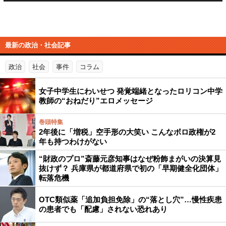
最新の政治・社会記事
政治
社会
事件
コラム
女子中学生にわいせつ 発覚端緒となったロリコン中学
教師の“おねだり”エロメッセージ
巻頭特集
2年後に「増税」空手形の大笑い こんなボロ政権が2
年も持つわけがない
“財政のプロ”斎藤元彦知事はなぜ粉飾まがいの決算見
抜けず？ 兵庫県が都道府県で初の「早期健全化団体」
転落危機
OTC類似薬「追加負担免除」の“落とし穴”…慢性疾患
の患者でも「配慮」されない恐れあり