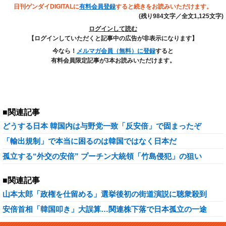
日刊ゲンダイDIGITALに
有料会員登録
すると続きをお読みいただけます。
(残り984文字／全文1,125文字)
ログインして読む
【ログインしていただくと記事中の広告が非表示になります】
今なら！
メルマガ会員（無料）に登録
すると
有料会員限定記事が3本お読みいただけます。
■関連記事
どうする日本 韓国内は与野党一致「反安倍」で固まったぞ
「輸出規制」で本当に困るのは韓国ではなく日本だ
孤立する“外交の安倍” プーチン大統領「竹島侵犯」の狙い
■関連記事
山本太郎「政権を仕留める」選挙後初の街道演説に聴衆殺到
安倍首相「韓国叩き」大誤算…関連株下落で日本孤立の一途