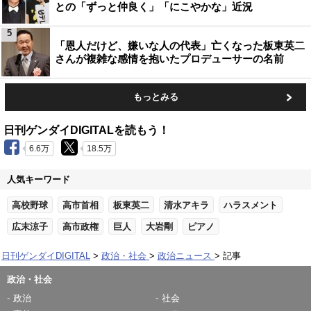
との「ずっと仲良く」「にこやかな」近況
5
「恩人だけど、嫌いな人の代表」亡くなった板東英二
さんが複雑な感情を抱いたプロデューサーの名前
もっとみる
日刊ゲンダイDIGITALを読もう！
6.6万
18.5万
人気キーワード
高校野球
高市首相
板東英二
清水アキラ
ハラスメント
広末涼子
高市政権
巨人
大岩剛
ピアノ
日刊ゲンダイDIGITAL
政治・社会
政治ニュース
記事
政治・社会
政治
社会