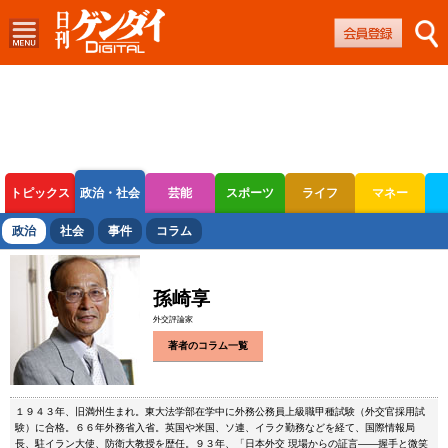
トピックス
政治・社会
芸能
スポーツ
ライフ
マネー
ボートレース
競輪
オートレース
政治
社会
事件
コラム
孫崎享
外交評論家
著者のコラム一覧
１９４３年、旧満州生まれ。東大法学部在学中に外務公務員上級職甲種試験（外交官採用試
験）に合格。６６年外務省入省。英国や米国、ソ連、イラク勤務などを経て、国際情報局
長、駐イラン大使、防衛大教授を歴任。９３年、「日本外交 現場からの証言――握手と微笑