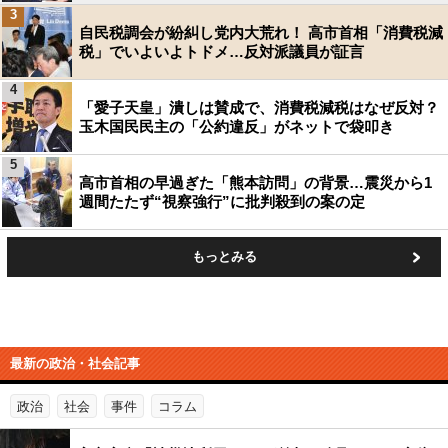
3
自民税調会が紛糾し党内大荒れ！ 高市首相「消費税減
税」でいよいよトドメ…反対派議員が証言
4
「愛子天皇」潰しは賛成で、消費税減税はなぜ反対？
玉木国民民主の「公約違反」がネットで袋叩き
5
高市首相の早過ぎた「熊本訪問」の背景…震災から1
週間たたず“視察強行”に批判殺到の案の定
もっとみる
最新の政治・社会記事
政治
社会
事件
コラム