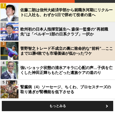
1
佐藤二朗は信州大経済学部から就職氷河期にリクルー
トに入社も、わずか1日で辞めて役者の道へ
2
欧州初の日本人指揮官誕生へ 森保一監督の“再就職
先”は「ベルギー1部の日系クラブ」一択か
3
菅野智之トレード不成立の裏に致命的な“前科”…ここ
まで11勝4敗でも市場価値が低かったワケ
4
強いショック状態の清水アキラに心配の声…子供を亡
くした神田正輝らもたどった遺族ケアの道のり
5
腎臓病（4）ソーセージ、ちくわ、プロセスチーズの
取り過ぎが腎機能を低下させる
もっとみる