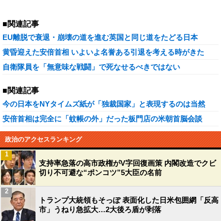
■関連記事
EU離脱で衰退・崩壊の道を進む英国と同じ道をたどる日本
黄昏迎えた安倍首相 いよいよ名誉ある引退を考える時がきた
自衛隊員を「無意味な戦闘」で死なせるべきではない
■関連記事
今の日本をNYタイムズ紙が「独裁国家」と表現するのは当然
安倍首相は完全に「蚊帳の外」だった板門店の米朝首脳会談
政治のアクセスランキング
1
支持率急落の高市政権がV字回復画策 内閣改造でクビ
切り不可避な“ポンコツ”5大臣の名前
2
トランプ大統領もそっぽ 表面化した日米包囲網「反高
市」うねり急拡大…2大後ろ盾が剥落