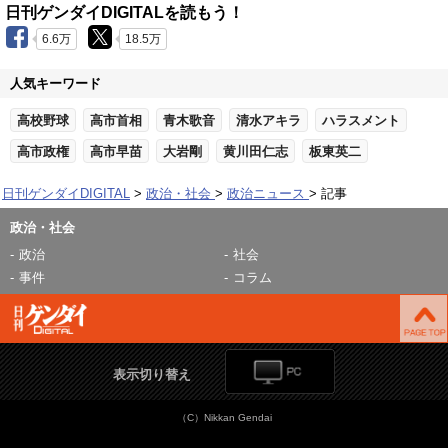
日刊ゲンダイDIGITALを読もう！
6.6万
18.5万
人気キーワード
高校野球
高市首相
青木歌音
清水アキラ
ハラスメント
高市政権
高市早苗
大岩剛
黄川田仁志
板東英二
日刊ゲンダイDIGITAL
政治・社会
政治ニュース
記事
政治・社会
政治
社会
事件
コラム
表示切り替え
（C）Nikkan Gendai