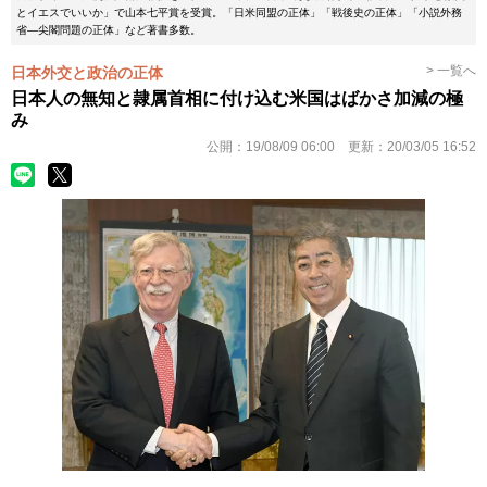
とイエスでいいか」で山本七平賞を受賞。「日米同盟の正体」「戦後史の正体」「小説外務
省―尖閣問題の正体」など著書多数。
> 一覧へ
日本外交と政治の正体
日本人の無知と隷属首相に付け込む米国はばかさ加減の極
み
公開：
19/08/09 06:00
更新：
20/03/05 16:52