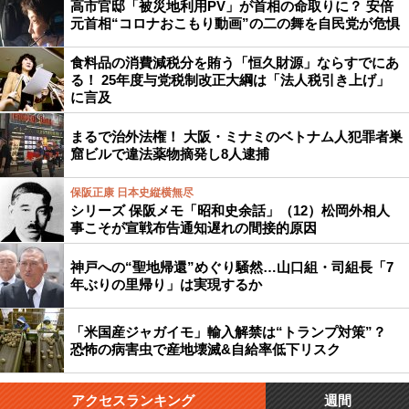
高市官邸「被災地利用PV」が首相の命取りに？ 安倍
元首相“コロナおこもり動画”の二の舞を自民党が危惧
食料品の消費減税分を賄う「恒久財源」ならすでにあ
る！ 25年度与党税制改正大綱は「法人税引き上げ」
に言及
まるで治外法権！ 大阪・ミナミのベトナム人犯罪者巣
窟ビルで違法薬物摘発し8人逮捕
保阪正康 日本史縦横無尽
シリーズ 保阪メモ「昭和史余話」（12）松岡外相人
事こそが宣戦布告通知遅れの間接的原因
神戸への“聖地帰還”めぐり騒然…山口組・司組長「7
年ぶりの里帰り」は実現するか
「米国産ジャガイモ」輸入解禁は“トランプ対策”？
恐怖の病害虫で産地壊滅&自給率低下リスク
アクセスランキング
週間